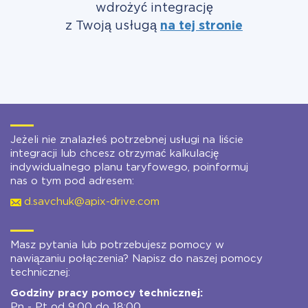
wdrożyć integrację
z Twoją usługą
na tej stronie
Jeżeli nie znalazłeś potrzebnej usługi na liście
integracji lub chcesz otrzymać kalkulację
indywidualnego planu taryfowego, poinformuj
nas o tym pod adresem:
d.savchuk@apix-drive.com
Masz pytania lub potrzebujesz pomocy w
nawiązaniu połączenia? Napisz do naszej pomocy
technicznej:
Godziny pracy pomocy technicznej:
Pn - Pt od 9:00 do 18:00