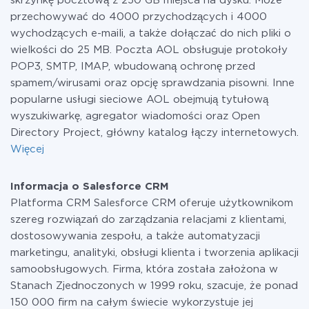
skrzynkę pocztową z 250 GB miejsca na dysku. Może
przechowywać do 4000 przychodzących i 4000
wychodzących e-maili, a także dołączać do nich pliki o
wielkości do 25 MB. Poczta AOL obsługuje protokoły
POP3, SMTP, IMAP, wbudowaną ochronę przed
spamem/wirusami oraz opcję sprawdzania pisowni. Inne
popularne usługi sieciowe AOL obejmują tytułową
wyszukiwarkę, agregator wiadomości oraz Open
Directory Project, główny katalog łączy internetowych.
Więcej
Informacja o Salesforce CRM
Platforma CRM Salesforce CRM oferuje użytkownikom
szereg rozwiązań do zarządzania relacjami z klientami,
dostosowywania zespołu, a także automatyzacji
marketingu, analityki, obsługi klienta i tworzenia aplikacji
samoobsługowych. Firma, która została założona w
Stanach Zjednoczonych w 1999 roku, szacuje, że ponad
150 000 firm na całym świecie wykorzystuje jej