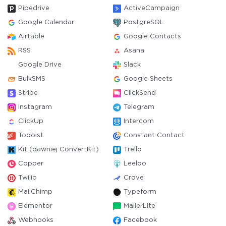
Pipedrive
ActiveCampaign
Google Calendar
PostgreSQL
Airtable
Google Contacts
RSS
Asana
Google Drive
Slack
BulkSMS
Google Sheets
Stripe
ClickSend
Instagram
Telegram
ClickUp
Intercom
Todoist
Constant Contact
Kit (dawniej ConvertKit)
Trello
Copper
Leeloo
Twilio
Crove
MailChimp
Typeform
Elementor
MailerLite
Webhooks
Facebook