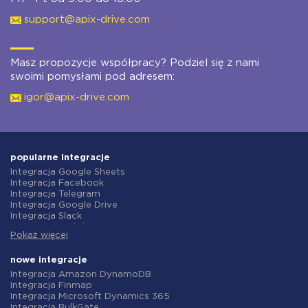
support@apix-drive.com
Masz propozycje współpracy? Podziel się z nami
swoimi pomysłami pod adresem:
igor@apix-drive.com
popularne integracje
Integracja Google Sheets
Integracja Facebook
Integracja Telegram
Integracja Google Drive
Integracja Slack
Integracja MailChimp
Pokaż więcej
Integracja Gmail
Integracja Trello
Integracja ClickUp
nowe integracje
Integracja Airtable
Integracja Amazon DynamoDB
Integracja Google Contacts
Integracja Finmap
Integracja OpenAI (ChatGPT)
Integracja Microsoft Dynamics 365
Integracja Instagram
Integracja BulkGate