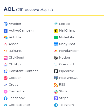
AOL
(261 gotowe złącze)
AWeber
Leeloo
ActiveCampaign
MailChimp
Airtable
MailerLite
Asana
ManyChat
BulkSMS
Monday.com
ClickSend
Notion
ClickUp
Opencart
Constant Contact
Pipedrive
Copper
PostgreSQL
Crove
RSS
Elementor
Slack
Facebook
Stripe
GetResponse
Telegram