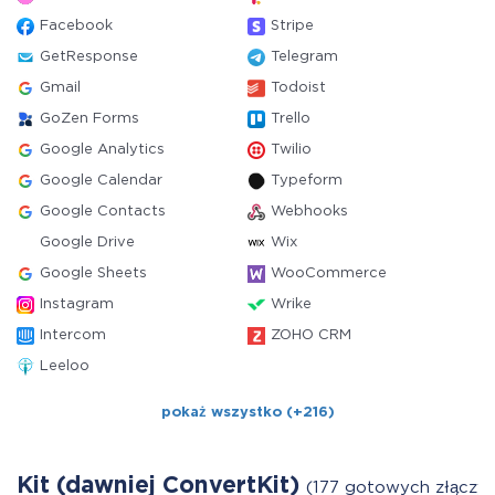
Facebook
Stripe
GetResponse
Telegram
Gmail
Todoist
GoZen Forms
Trello
Google Analytics
Twilio
Google Calendar
Typeform
Google Contacts
Webhooks
Google Drive
Wix
Google Sheets
WooCommerce
Instagram
Wrike
Intercom
ZOHO CRM
Leeloo
pokaż wszystko (+216)
Kit (dawniej ConvertKit)
(177 gotowych złączy)