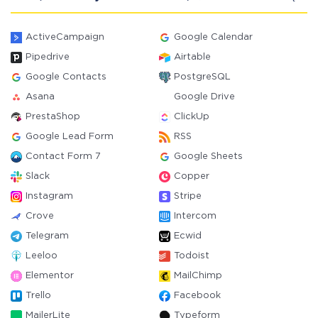
ActiveCampaign
Google Calendar
Pipedrive
Airtable
Google Contacts
PostgreSQL
Asana
Google Drive
PrestaShop
ClickUp
Google Lead Form
RSS
Contact Form 7
Google Sheets
Slack
Copper
Instagram
Stripe
Crove
Intercom
Telegram
Ecwid
Leeloo
Todoist
Elementor
MailChimp
Trello
Facebook
MailerLite
Typeform