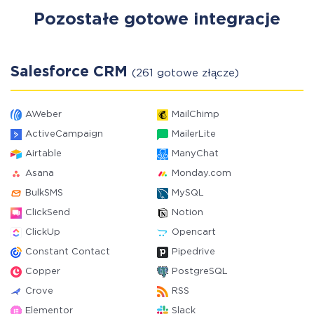
Pozostałe gotowe integracje
Salesforce CRM
(261 gotowe złącze)
AWeber
MailChimp
ActiveCampaign
MailerLite
Airtable
ManyChat
Asana
Monday.com
BulkSMS
MySQL
ClickSend
Notion
ClickUp
Opencart
Constant Contact
Pipedrive
Copper
PostgreSQL
Crove
RSS
Elementor
Slack