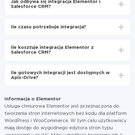
Jak odbywa się integracja Elementor i
Salesforce CRM?
Najpierw
zarejestruj się w ApiX-Drive
Wybierz, jakie dane przenieść z Elementor do
Ile czasu potrzebuje integracja?
Salesforce CRM
Włącz aktualizację
W zależności od systemu, z którym będziesz
Teraz dane będą automatycznie przesyłane z
integrować, czas konfiguracji może się różnić i wynosić
Elementor do Salesforce CRM
Ile kosztuje integracja Elementor z
od 5 do 30 minut. Konfiguracja zajmuje średnio 10-15
Salesforce CRM?
minut.
Za właśnie integrację nie musisz płacić nic, a cała
funkcjonalność jest dostępna we wszystkich taryfach.
Ile gotowych integracji jest dostępnych w
Płacisz tylko za ilość danych, która faktycznie jest
Apix-Drive?
przekazywana z jednego z Twoich systemów do
drugiego za pośrednictwem naszej usługi. Jeśli
W tej chwili zakończyliśmy 296+ integracji oprócz
dysponujesz niewielką ilością danych miesięcznie,
Elementor i Salesforce CRM
możesz bezpiecznie skorzystać z darmowej taryfy lub
Informacja o Elementor
w razie potrzeby przełączyć się na płatną. Więcej
Usługa chmurowa Elementor jest przeznaczona do
informacji o
taryfach
.
tworzenia stron internetowych bez kodu dla platform
WordPress i WooCommerce. W tym celu użytkownicy
mają dostęp do wygodnego edytora stron typu