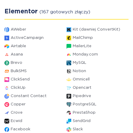
Elementor
(167 gotowych złączy)
AWeber
Kit (dawniej ConvertKit)
ActiveCampaign
MailChimp
Airtable
MailerLite
Asana
Monday.com
Brevo
MySQL
BulkSMS
Notion
ClickSend
Omnicell
ClickUp
Opencart
Constant Contact
Pipedrive
Copper
PostgreSQL
Crove
PrestaShop
Ecwid
SendGrid
Facebook
Slack