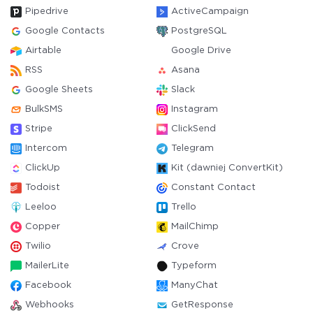
Pipedrive
ActiveCampaign
Google Contacts
PostgreSQL
Airtable
Google Drive
RSS
Asana
Google Sheets
Slack
BulkSMS
Instagram
Stripe
ClickSend
Intercom
Telegram
ClickUp
Kit (dawniej ConvertKit)
Todoist
Constant Contact
Leeloo
Trello
Copper
MailChimp
Twilio
Crove
MailerLite
Typeform
Facebook
ManyChat
Webhooks
GetResponse