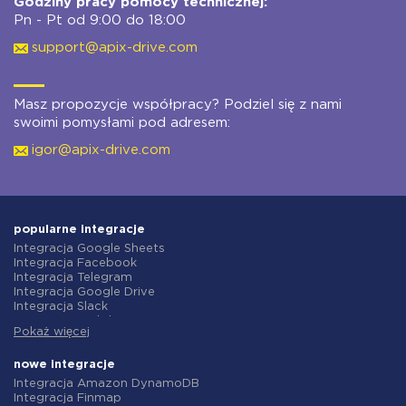
Godziny pracy pomocy technicznej:
Pn - Pt od 9:00 do 18:00
support@apix-drive.com
Masz propozycje współpracy? Podziel się z nami
swoimi pomysłami pod adresem:
igor@apix-drive.com
popularne integracje
Integracja Google Sheets
Integracja Facebook
Integracja Telegram
Integracja Google Drive
Integracja Slack
Integracja MailChimp
Pokaż więcej
Integracja Gmail
Integracja Trello
Integracja ClickUp
nowe integracje
Integracja Airtable
Integracja Amazon DynamoDB
Integracja Google Contacts
Integracja Finmap