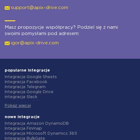
support@apix-drive.com
Masz propozycje współpracy? Podziel się z nami
swoimi pomysłami pod adresem:
igor@apix-drive.com
popularne integracje
Integracja Google Sheets
Integracja Facebook
Integracja Telegram
Integracja Google Drive
Integracja Slack
Integracja MailChimp
Pokaż więcej
Integracja Gmail
Integracja Trello
Integracja ClickUp
nowe integracje
Integracja Airtable
Integracja Amazon DynamoDB
Integracja Google Contacts
Integracja Finmap
Integracja OpenAI (ChatGPT)
Integracja Microsoft Dynamics 365
Integracja Instagram
Integracja BulkGate