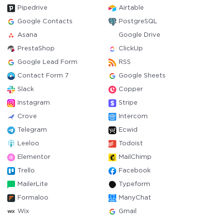
Pipedrive
Airtable
Google Contacts
PostgreSQL
Asana
Google Drive
PrestaShop
ClickUp
Google Lead Form
RSS
Contact Form 7
Google Sheets
Slack
Copper
Instagram
Stripe
Crove
Intercom
Telegram
Ecwid
Leeloo
Todoist
Elementor
MailChimp
Trello
Facebook
MailerLite
Typeform
Formaloo
ManyChat
Wix
Gmail