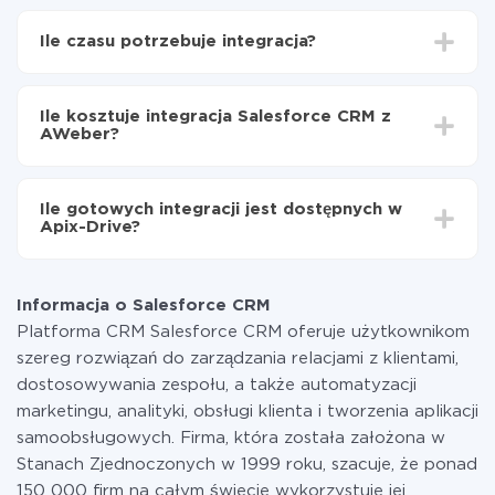
Najpierw
zarejestruj się w ApiX-Drive
Wybierz, jakie dane przenieść z Salesforce CRM do
Ile czasu potrzebuje integracja?
AWeber
Włącz aktualizację
W zależności od systemu, z którym będziesz
Teraz dane będą automatycznie przesyłane z
integrować, czas konfiguracji może się różnić i wynosić
Salesforce CRM do AWeber
Ile kosztuje integracja Salesforce CRM z
od 5 do 30 minut. Konfiguracja zajmuje średnio 10-15
AWeber?
minut.
Za właśnie integrację nie musisz płacić nic, a cała
funkcjonalność jest dostępna we wszystkich taryfach.
Ile gotowych integracji jest dostępnych w
Płacisz tylko za ilość danych, która faktycznie jest
Apix-Drive?
przekazywana z jednego z Twoich systemów do
drugiego za pośrednictwem naszej usługi. Jeśli
W tej chwili zakończyliśmy 296+ integracji oprócz
dysponujesz niewielką ilością danych miesięcznie,
Salesforce CRM i AWeber
możesz bezpiecznie skorzystać z darmowej taryfy lub
Informacja o Salesforce CRM
w razie potrzeby przełączyć się na płatną. Więcej
Platforma CRM Salesforce CRM oferuje użytkownikom
informacji o
taryfach
.
szereg rozwiązań do zarządzania relacjami z klientami,
dostosowywania zespołu, a także automatyzacji
marketingu, analityki, obsługi klienta i tworzenia aplikacji
samoobsługowych. Firma, która została założona w
Stanach Zjednoczonych w 1999 roku, szacuje, że ponad
150 000 firm na całym świecie wykorzystuje jej