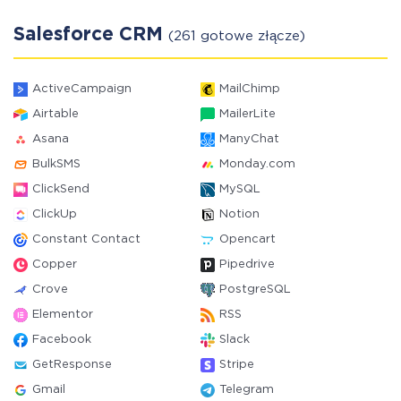
Salesforce CRM
(261 gotowe złącze)
ActiveCampaign
MailChimp
Airtable
MailerLite
Asana
ManyChat
BulkSMS
Monday.com
ClickSend
MySQL
ClickUp
Notion
Constant Contact
Opencart
Copper
Pipedrive
Crove
PostgreSQL
Elementor
RSS
Facebook
Slack
GetResponse
Stripe
Gmail
Telegram