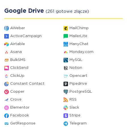
Google Drive
(261 gotowe złącze)
AWeber
MailChimp
ActiveCampaign
MailerLite
Airtable
ManyChat
Asana
Monday.com
BulkSMS
MySQL
ClickSend
Notion
ClickUp
Opencart
Constant Contact
Pipedrive
Copper
PostgreSQL
Crove
RSS
Elementor
Slack
Facebook
Stripe
GetResponse
Telegram