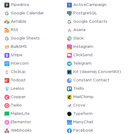
Pipedrive
ActiveCampaign
Google Calendar
PostgreSQL
Airtable
Google Contacts
RSS
Asana
Google Sheets
Slack
BulkSMS
Instagram
Stripe
ClickSend
Intercom
Telegram
ClickUp
Kit (dawniej ConvertKit)
Todoist
Constant Contact
Leeloo
Trello
Copper
MailChimp
Twilio
Crove
MailerLite
Typeform
Elementor
ManyChat
Webhooks
Facebook