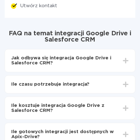
Utwórz kontakt
FAQ na temat integracji Google Drive i
Salesforce CRM
Jak odbywa się integracja Google Drive i
Salesforce CRM?
Najpierw
zarejestruj się w ApiX-Drive
Wybierz, jakie dane przenieść z Google Drive do
Ile czasu potrzebuje integracja?
Salesforce CRM
Włącz aktualizację
W zależności od systemu, z którym będziesz
Teraz dane będą automatycznie przesyłane z
integrować, czas konfiguracji może się różnić i wynosić
Google Drive do Salesforce CRM
Ile kosztuje integracja Google Drive z
od 5 do 30 minut. Konfiguracja zajmuje średnio 10-15
Salesforce CRM?
minut.
Za właśnie integrację nie musisz płacić nic, a cała
funkcjonalność jest dostępna we wszystkich taryfach.
Ile gotowych integracji jest dostępnych w
Płacisz tylko za ilość danych, która faktycznie jest
Apix-Drive?
przekazywana z jednego z Twoich systemów do