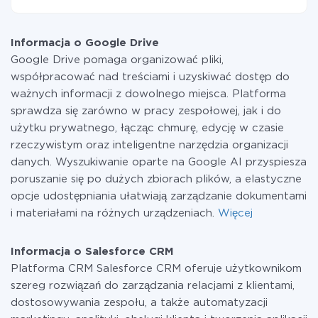
drugiego za pośrednictwem naszej usługi. Jeśli
W tej chwili zakończyliśmy 296+ integracji oprócz
dysponujesz niewielką ilością danych miesięcznie,
Google Drive i Salesforce CRM
możesz bezpiecznie skorzystać z darmowej taryfy lub
Informacja o Google Drive
w razie potrzeby przełączyć się na płatną. Więcej
Google Drive pomaga organizować pliki,
informacji o
taryfach
.
współpracować nad treściami i uzyskiwać dostęp do
ważnych informacji z dowolnego miejsca. Platforma
sprawdza się zarówno w pracy zespołowej, jak i do
użytku prywatnego, łącząc chmurę, edycję w czasie
rzeczywistym oraz inteligentne narzędzia organizacji
danych. Wyszukiwanie oparte na Google AI przyspiesza
poruszanie się po dużych zbiorach plików, a elastyczne
opcje udostępniania ułatwiają zarządzanie dokumentami
i materiałami na różnych urządzeniach.
Więcej
Informacja o Salesforce CRM
Platforma CRM Salesforce CRM oferuje użytkownikom
szereg rozwiązań do zarządzania relacjami z klientami,
dostosowywania zespołu, a także automatyzacji