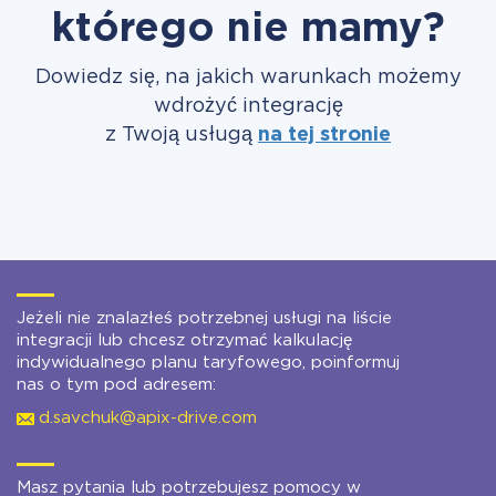
którego nie mamy?
Dowiedz się, na jakich warunkach możemy
wdrożyć integrację
z Twoją usługą
na tej stronie
Jeżeli nie znalazłeś potrzebnej usługi na liście
integracji lub chcesz otrzymać kalkulację
indywidualnego planu taryfowego, poinformuj
nas o tym pod adresem:
d.savchuk@apix-drive.com
Masz pytania lub potrzebujesz pomocy w