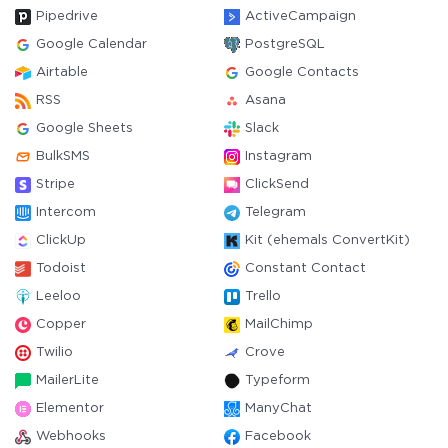
Pipedrive
ActiveCampaign
Google Calendar
PostgreSQL
Airtable
Google Contacts
RSS
Asana
Google Sheets
Slack
BulkSMS
Instagram
Stripe
ClickSend
Intercom
Telegram
ClickUp
Kit (ehemals ConvertKit)
Todoist
Constant Contact
Leeloo
Trello
Copper
MailChimp
Twilio
Crove
MailerLite
Typeform
Elementor
ManyChat
Webhooks
Facebook