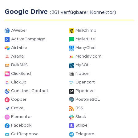
Google Drive
(261 verfügbarer Konnektor)
AWeber
MailChimp
ActiveCampaign
MailerLite
Airtable
ManyChat
Asana
Monday.com
BulkSMS
MySQL
ClickSend
Notion
ClickUp
Opencart
Constant Contact
Pipedrive
Copper
PostgreSQL
Crove
RSS
Elementor
Slack
Facebook
Stripe
GetResponse
Telegram