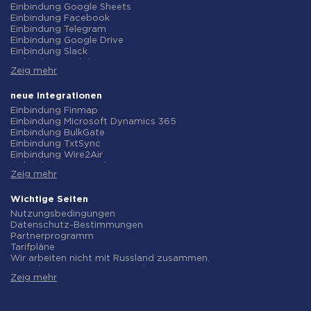
Einbindung Google Sheets
Einbindung Facebook
Einbindung Telegram
Einbindung Google Drive
Einbindung Slack
Einbindung MailChimp
Zeig mehr
Einbindung Gmail
Einbindung Trello
Einbindung ClickUp
neue Integrationen
Einbindung Airtable
Einbindung Finmap
Einbindung Google Contacts
Einbindung Microsoft Dynamics 365
Einbindung OpenAI (ChatGPT)
Einbindung BulkGate
Einbindung Instagram
Einbindung TxtSync
Einbindung ActiveCampaign
Einbindung Wire2Air
Einbindung Typeform
Einbindung Corezoid
Einbindung Salesforce CRM
Zeig mehr
Einbindung Infobip
Einbindung Monday.com
Einbindung Instasent
Einbindung Notion
Einbindung AtomPark
Wichtige Seiten
Einbindung Stripe
Einbindung TXTImpact
Nutzungsbedingungen
Einbindung AWeber
Einbindung Campaign Monitor
Datenschutz-Bestimmungen
Einbindung Asana
Einbindung CM.com
Partnerprogramm
Einbindung ZOHO CRM
Einbindung D7 Networks
Tarifpläne
Einbindung Webhooks
Einbindung SMS.to
Wir arbeiten nicht mit Russland zusammen.
Einbindung GetResponse
Einbindung SMSGlobal
Vereinbarung zur Datenverarbeitung
Einbindung WooCommerce
Einbindung Textlocal
Zeig mehr
Rückgaberecht
Einbindung Pipedrive
Einbindung ShoutOUT
Individuelle Entwicklung
Einbindung Google Calendar
Einbindung Apifonica
Bedingungen für das Partnerprogramm
Einbindung Opencart
Einbindung SMSAPI