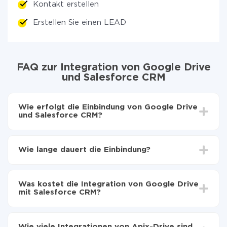
Kontakt erstellen
Erstellen Sie einen LEAD
FAQ zur Integration von Google Drive
und Salesforce CRM
Wie erfolgt die Einbindung von Google Drive
und Salesforce CRM?
Zuerst muss man sich
bei ApiX-Drive registrieren
Wählen, welche Daten von Google Drive auf
Wie lange dauert die Einbindung?
Salesforce CRM zu übertragen
Automatische Aktualisierung aktivieren
Je nach System, das Sie integrieren möchten, kann die
Jetzt werden die Daten automatisch von Google
Einrichtungszeit zwischen 5 und 30 Minuten variieren.
Drive auf Salesforce CRM übertragen
Was kostet die Integration von Google Drive
Im Durchschnitt dauert es 10-15 Minuten.
mit Salesforce CRM?
Sie müssen für die Integration nicht bezahlen, da alle
Funktionen in allen Tarifplänen verfügbar sind. Sie
Wie viele Integrationen von Apix-Drive sind