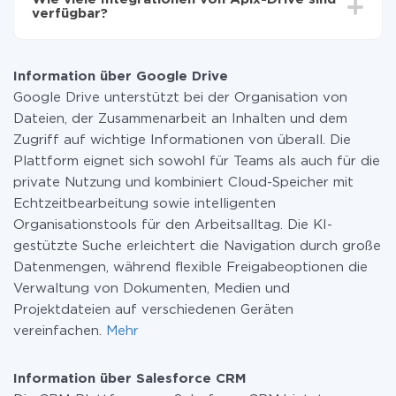
zahlen nur für die Datenmenge, die über unseren
verfügbar?
Service von einem System auf ein anderes übertragen
wird. Wenn Sie eine geringe Datenmenge pro Monat
Zurzeit haben wir 296+ Integrationen ausser Google
haben, können Sie einen kostenlosen Plan nutzen und
Drive und Salesforce CRM
bei Bedarf zu einem kostenpflichtigen wechseln.
Information über Google Drive
Weitere Informationen zu
Tarifen
.
Google Drive unterstützt bei der Organisation von
Dateien, der Zusammenarbeit an Inhalten und dem
Zugriff auf wichtige Informationen von überall. Die
Plattform eignet sich sowohl für Teams als auch für die
private Nutzung und kombiniert Cloud-Speicher mit
Echtzeitbearbeitung sowie intelligenten
Organisationstools für den Arbeitsalltag. Die KI-
gestützte Suche erleichtert die Navigation durch große
Datenmengen, während flexible Freigabeoptionen die
Verwaltung von Dokumenten, Medien und
Projektdateien auf verschiedenen Geräten
vereinfachen.
Mehr
Information über Salesforce CRM