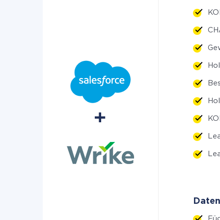
KON
CHA
Ge
Ho
Bes
Hol
KON
Lea
Lea
Daten
Fü