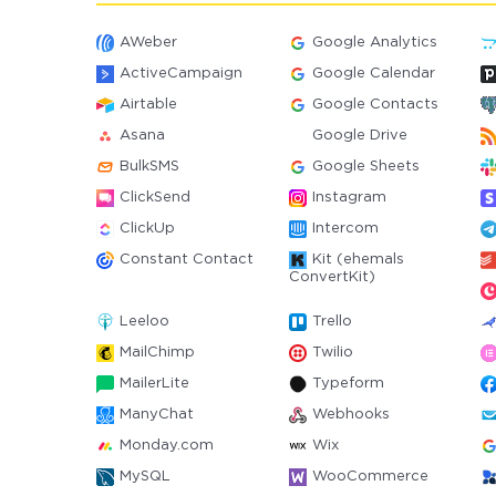
AWeber
Google Analytics
ActiveCampaign
Google Calendar
Airtable
Google Contacts
Asana
Google Drive
BulkSMS
Google Sheets
ClickSend
Instagram
ClickUp
Intercom
Constant Contact
Kit (ehemals
ConvertKit)
Leeloo
Trello
MailChimp
Twilio
MailerLite
Typeform
ManyChat
Webhooks
Monday.com
Wix
MySQL
WooCommerce