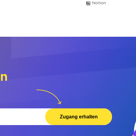
Notion
rn
Zugang erhalten