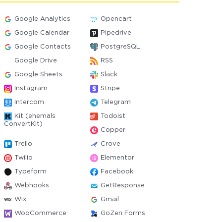
Google Analytics
Opencart
Google Calendar
Pipedrive
Google Contacts
PostgreSQL
Google Drive
RSS
Google Sheets
Slack
Instagram
Stripe
Intercom
Telegram
Kit (ehemals
Todoist
ConvertKit)
Copper
Trello
Crove
Twilio
Elementor
Typeform
Facebook
Webhooks
GetResponse
Wix
Gmail
WooCommerce
GoZen Forms