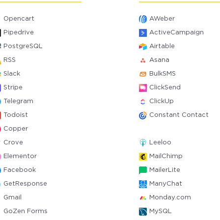
Opencart
AWeber
Pipedrive
ActiveCampaign
PostgreSQL
Airtable
RSS
Asana
Slack
BulkSMS
Stripe
ClickSend
Telegram
ClickUp
Todoist
Constant Contact
Copper
Crove
Leeloo
Elementor
MailChimp
Facebook
MailerLite
GetResponse
ManyChat
Gmail
Monday.com
GoZen Forms
MySQL