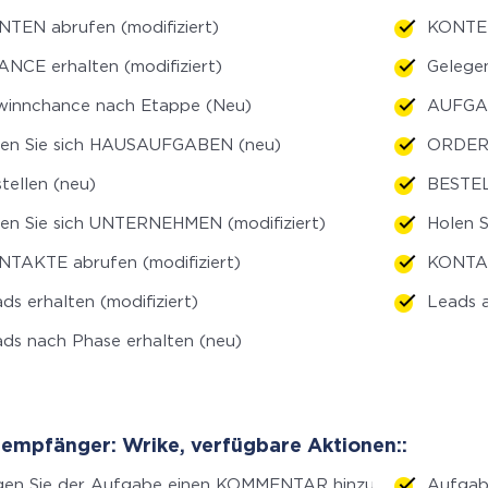
TEN abrufen (modifiziert)
KONTEN
NCE erhalten (modifiziert)
Gelegen
winnchance nach Etappe (Neu)
AUFGAB
len Sie sich HAUSAUFGABEN (neu)
ORDER a
tellen (neu)
BESTEL
en Sie sich UNTERNEHMEN (modifiziert)
Holen 
TAKTE abrufen (modifiziert)
KONTAK
ds erhalten (modifiziert)
Leads 
ds nach Phase erhalten (neu)
empfänger: Wrike, verfügbare Aktionen::
gen Sie der Aufgabe einen KOMMENTAR hinzu
Aufgabe