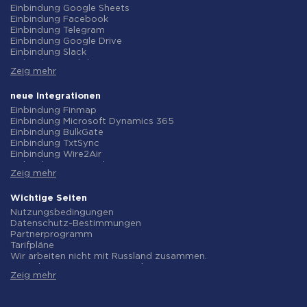
Einbindung Google Sheets
Einbindung Facebook
Einbindung Telegram
Einbindung Google Drive
Einbindung Slack
Einbindung MailChimp
Zeig mehr
Einbindung Gmail
Einbindung Trello
Einbindung ClickUp
neue Integrationen
Einbindung Airtable
Einbindung Finmap
Einbindung Google Contacts
Einbindung Microsoft Dynamics 365
Einbindung OpenAI (ChatGPT)
Einbindung BulkGate
Einbindung Instagram
Einbindung TxtSync
Einbindung ActiveCampaign
Einbindung Wire2Air
Einbindung Typeform
Einbindung Corezoid
Einbindung Salesforce CRM
Zeig mehr
Einbindung Infobip
Einbindung Monday.com
Einbindung Instasent
Einbindung Notion
Einbindung AtomPark
Wichtige Seiten
Einbindung Stripe
Einbindung TXTImpact
Nutzungsbedingungen
Einbindung AWeber
Einbindung Campaign Monitor
Datenschutz-Bestimmungen
Einbindung Asana
Einbindung CM.com
Partnerprogramm
Einbindung ZOHO CRM
Einbindung D7 Networks
Tarifpläne
Einbindung Webhooks
Einbindung SMS.to
Wir arbeiten nicht mit Russland zusammen.
Einbindung GetResponse
Einbindung SMSGlobal
Vereinbarung zur Datenverarbeitung
Einbindung WooCommerce
Einbindung Textlocal
Zeig mehr
Rückgaberecht
Einbindung Pipedrive
Einbindung ShoutOUT
Individuelle Entwicklung
Einbindung Google Calendar
Einbindung Apifonica
Bedingungen für das Partnerprogramm
Einbindung Opencart