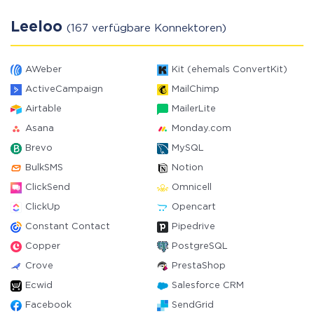
Leeloo
(167 verfügbare Konnektoren)
AWeber
Kit (ehemals ConvertKit)
ActiveCampaign
MailChimp
Airtable
MailerLite
Asana
Monday.com
Brevo
MySQL
BulkSMS
Notion
ClickSend
Omnicell
ClickUp
Opencart
Constant Contact
Pipedrive
Copper
PostgreSQL
Crove
PrestaShop
Ecwid
Salesforce CRM
Facebook
SendGrid