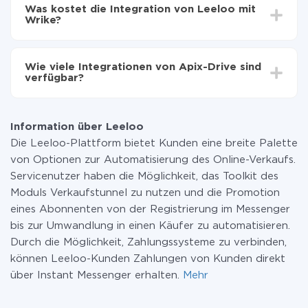
Einrichtungszeit zwischen 5 und 30 Minuten variieren.
auf Wrike übertragen
Was kostet die Integration von Leeloo mit
Im Durchschnitt dauert es 10-15 Minuten.
Wrike?
Sie müssen für die Integration nicht bezahlen, da alle
Funktionen in allen Tarifplänen verfügbar sind. Sie
Wie viele Integrationen von Apix-Drive sind
zahlen nur für die Datenmenge, die über unseren
verfügbar?
Service von einem System auf ein anderes übertragen
wird. Wenn Sie eine geringe Datenmenge pro Monat
Zurzeit haben wir 296+ Integrationen ausser Leeloo
haben, können Sie einen kostenlosen Plan nutzen und
und Wrike
bei Bedarf zu einem kostenpflichtigen wechseln.
Information über Leeloo
Weitere Informationen zu
Tarifen
.
Die Leeloo-Plattform bietet Kunden eine breite Palette
von Optionen zur Automatisierung des Online-Verkaufs.
Servicenutzer haben die Möglichkeit, das Toolkit des
Moduls Verkaufstunnel zu nutzen und die Promotion
eines Abonnenten von der Registrierung im Messenger
bis zur Umwandlung in einen Käufer zu automatisieren.
Durch die Möglichkeit, Zahlungssysteme zu verbinden,
können Leeloo-Kunden Zahlungen von Kunden direkt
über Instant Messenger erhalten.
Mehr