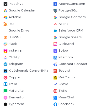
Pipedrive
ActiveCampaign
Google Calendar
PostgreSQL
Airtable
Google Contacts
RSS
Asana
Google Drive
Salesforce CRM
BulkSMS
Google Sheets
Slack
ClickSend
Instagram
Stripe
ClickUp
Intercom
Telegram
Constant Contact
Kit (ehemals ConvertKit)
Todoist
Copper
MailChimp
Trello
Crove
MailerLite
Twilio
Elementor
ManyChat
Typeform
Facebook