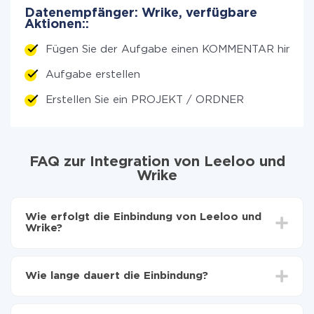
Datenempfänger: Wrike, verfügbare
Aktionen::
Fügen Sie der Aufgabe einen KOMMENTAR hinzu
Aufgabe erstellen
Erstellen Sie ein PROJEKT / ORDNER
FAQ zur Integration von Leeloo und
Wrike
Wie erfolgt die Einbindung von Leeloo und
Wrike?
Zuerst muss man sich
bei ApiX-Drive registrieren
Wählen, welche Daten von Leeloo auf Wrike zu
Wie lange dauert die Einbindung?
übertragen
Automatische Aktualisierung aktivieren
Je nach System, das Sie integrieren möchten, kann die
Jetzt werden die Daten automatisch von Leeloo