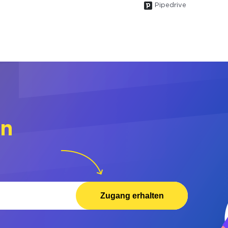
Pipedrive
rn
Zugang erhalten