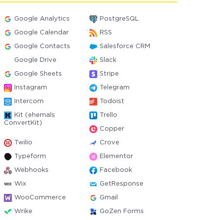
Google Analytics
PostgreSQL
Google Calendar
RSS
Google Contacts
Salesforce CRM
Google Drive
Slack
Google Sheets
Stripe
Instagram
Telegram
Intercom
Todoist
Kit (ehemals
Trello
ConvertKit)
Copper
Twilio
Crove
Typeform
Elementor
Webhooks
Facebook
Wix
GetResponse
WooCommerce
Gmail
Wrike
GoZen Forms