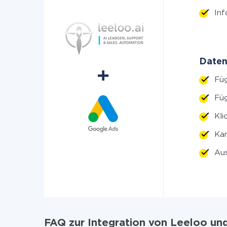
In
Daten
Fü
Füg
Kli
Ka
Au
FAQ zur Integration von Leeloo un