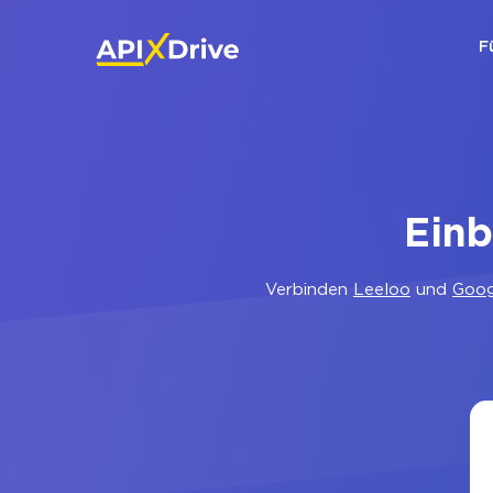
F
Ein
Verbinden
Leeloo
und
Goog