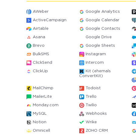
AWeber
Google Analytics
ActiveCampaign
Google Calendar
Airtable
Google Contacts
Asana
Google Drive
Brevo
Google Sheets
BulkSMS
Instagram
ClickSend
Intercom
ClickUp
Kit (ehemals
ConvertKit)
MailChimp
Todoist
MailerLite
Trello
Monday.com
Twilio
MySQL
Webhooks
Notion
Wrike
Omnicell
ZOHO CRM