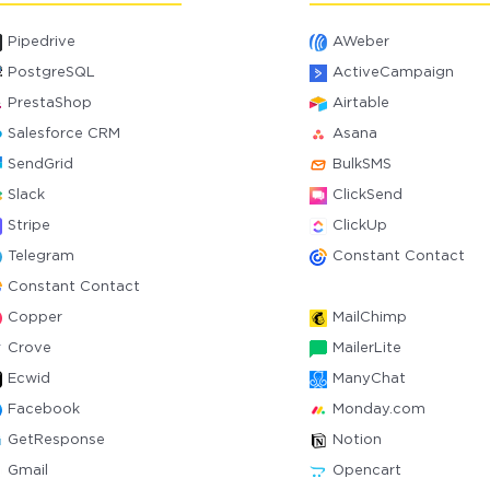
Pipedrive
AWeber
PostgreSQL
ActiveCampaign
PrestaShop
Airtable
Salesforce CRM
Asana
SendGrid
BulkSMS
Slack
ClickSend
Stripe
ClickUp
Telegram
Constant Contact
Constant Contact
Copper
MailChimp
Crove
MailerLite
Ecwid
ManyChat
Facebook
Monday.com
GetResponse
Notion
Gmail
Opencart