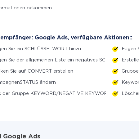
formationen bekommen
empfänger: Google Ads, verfügbare Aktionen::
gen Sie ein SCHLÜSSELWORT hinzu
Fügen 
en Sie der allgemeinen Liste ein negatives SCHLÜSSELWOR
Erstel
cken Sie auf CONVERT erstellen
Gruppe
mpagnenSTATUS ändern
Keywor
s der Gruppe KEYWORD/NEGATIVE KEYWORD entfernen
Lösche
d Google Ads