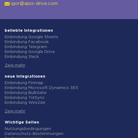
igor@apix-drive.com
beliebte Integrationen
Einbindung Google Sheets
Einbindung Facebook
Einbindung Telegram
Einbindung Google Drive
Einbindung Slack
Einbindung MailChimp
Zeig mehr
Einbindung Gmail
Einbindung Trello
Einbindung ClickUp
neue Integrationen
Einbindung Airtable
Einbindung Finmap
Einbindung Google Contacts
Einbindung Microsoft Dynamics 365
Einbindung OpenAI (ChatGPT)
Einbindung BulkGate
Einbindung Instagram
Einbindung TxtSync
Einbindung ActiveCampaign
Einbindung Wire2Air
Einbindung Typeform
Einbindung Corezoid
Einbindung Salesforce CRM
Zeig mehr
Einbindung Infobip
Einbindung Monday.com
Einbindung Instasent
Einbindung Notion
Einbindung AtomPark
Wichtige Seiten
Einbindung Stripe
Einbindung TXTImpact
Nutzungsbedingungen
Einbindung AWeber
Einbindung Campaign Monitor
Datenschutz-Bestimmungen
Einbindung Asana
Einbindung CM.com