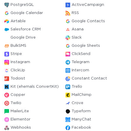
PostgreSQL
ActiveCampaign
Google Calendar
RSS
Airtable
Google Contacts
Salesforce CRM
Asana
Google Drive
Slack
BulkSMS
Google Sheets
Stripe
ClickSend
Instagram
Telegram
ClickUp
Intercom
Todoist
Constant Contact
Kit (ehemals ConvertKit)
Trello
Copper
MailChimp
Twilio
Crove
MailerLite
Typeform
Elementor
ManyChat
Webhooks
Facebook