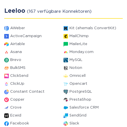
Leeloo
(167 verfügbare Konnektoren)
AWeber
Kit (ehemals ConvertKit)
ActiveCampaign
MailChimp
Airtable
MailerLite
Asana
Monday.com
Brevo
MySQL
BulkSMS
Notion
ClickSend
Omnicell
ClickUp
Opencart
Constant Contact
PostgreSQL
Copper
PrestaShop
Crove
Salesforce CRM
Ecwid
SendGrid
Facebook
Slack