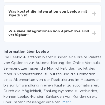
Automatische Aktualisierung aktivieren
Je nach System, das Sie integrieren möchten, kann die
Jetzt werden die Daten automatisch von Leeloo
Einrichtungszeit zwischen 5 und 30 Minuten variieren.
auf Pipedrive übertragen
Was kostet die Integration von Leeloo mit
Im Durchschnitt dauert es 10-15 Minuten.
Pipedrive?
Sie müssen für die Integration nicht bezahlen, da alle
Funktionen in allen Tarifplänen verfügbar sind. Sie
Wie viele Integrationen von Apix-Drive sind
zahlen nur für die Datenmenge, die über unseren
verfügbar?
Service von einem System auf ein anderes übertragen
wird. Wenn Sie eine geringe Datenmenge pro Monat
Zurzeit haben wir 296+ Integrationen ausser Leeloo
haben, können Sie einen kostenlosen Plan nutzen und
und Pipedrive
bei Bedarf zu einem kostenpflichtigen wechseln.
Information über Leeloo
Weitere Informationen zu
Tarifen
.
Die Leeloo-Plattform bietet Kunden eine breite Palette
von Optionen zur Automatisierung des Online-Verkaufs.
Servicenutzer haben die Möglichkeit, das Toolkit des
Moduls Verkaufstunnel zu nutzen und die Promotion
eines Abonnenten von der Registrierung im Messenger
bis zur Umwandlung in einen Käufer zu automatisieren.
Durch die Möglichkeit, Zahlungssysteme zu verbinden,
können Leeloo-Kunden Zahlungen von Kunden direkt
über Instant Messenger erhalten.
Mehr