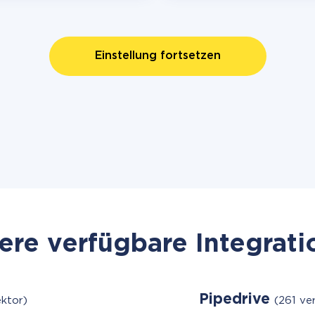
Einstellung fortsetzen
re verfügbare Integrat
Pipedrive
ktor)
(261 ve