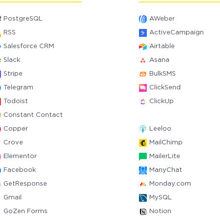
PostgreSQL
AWeber
RSS
ActiveCampaign
Salesforce CRM
Airtable
Slack
Asana
Stripe
BulkSMS
Telegram
ClickSend
Todoist
ClickUp
Constant Contact
Copper
Leeloo
Crove
MailChimp
Elementor
MailerLite
Facebook
ManyChat
GetResponse
Monday.com
Gmail
MySQL
GoZen Forms
Notion