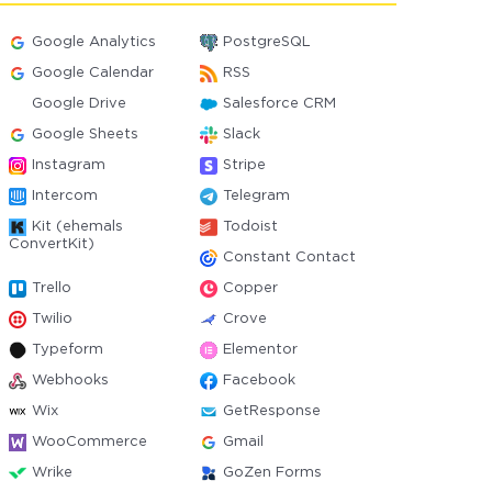
Google Analytics
PostgreSQL
Google Calendar
RSS
Google Drive
Salesforce CRM
Google Sheets
Slack
Instagram
Stripe
Intercom
Telegram
Kit (ehemals
Todoist
ConvertKit)
Constant Contact
Trello
Copper
Twilio
Crove
Typeform
Elementor
Webhooks
Facebook
Wix
GetResponse
WooCommerce
Gmail
Wrike
GoZen Forms