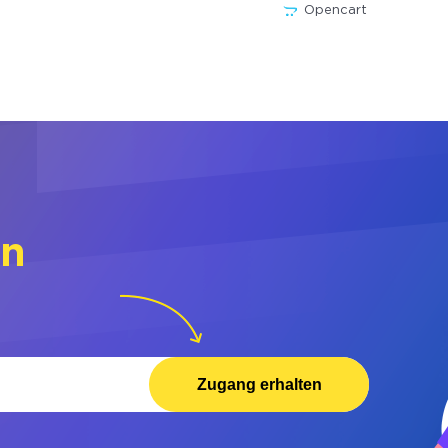
Opencart
rn
Zugang erhalten