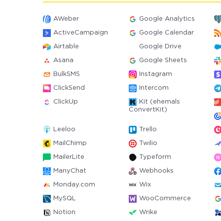
AWeber
Google Analytics
ActiveCampaign
Google Calendar
Airtable
Google Drive
Asana
Google Sheets
BulkSMS
Instagram
ClickSend
Intercom
ClickUp
Kit (ehemals
ConvertKit)
Leeloo
Trello
MailChimp
Twilio
MailerLite
Typeform
ManyChat
Webhooks
Monday.com
Wix
MySQL
WooCommerce
Notion
Wrike