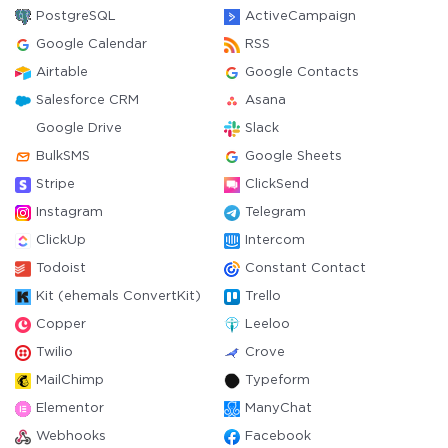
PostgreSQL
ActiveCampaign
Google Calendar
RSS
Airtable
Google Contacts
Salesforce CRM
Asana
Google Drive
Slack
BulkSMS
Google Sheets
Stripe
ClickSend
Instagram
Telegram
ClickUp
Intercom
Todoist
Constant Contact
Kit (ehemals ConvertKit)
Trello
Copper
Leeloo
Twilio
Crove
MailChimp
Typeform
Elementor
ManyChat
Webhooks
Facebook