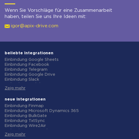
Wenn Sie Vorschläge für eine Zusammenarbeit
haben, teilen Sie uns Ihre Ideen mit:
igor@apix-drive.com
beliebte Integrationen
Einbindung Google Sheets
Einbindung Facebook
Einbindung Telegram
Einbindung Google Drive
Einbindung Slack
Einbindung MailChimp
Zeig mehr
Einbindung Gmail
Einbindung Trello
Einbindung ClickUp
neue Integrationen
Einbindung Airtable
Einbindung Finmap
Einbindung Google Contacts
Einbindung Microsoft Dynamics 365
Einbindung OpenAI (ChatGPT)
Einbindung BulkGate
Einbindung Instagram
Einbindung TxtSync
Einbindung ActiveCampaign
Einbindung Wire2Air
Einbindung Typeform
Einbindung Corezoid
Einbindung Salesforce CRM
Zeig mehr
Einbindung Infobip