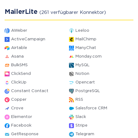
MailerLite
(261 verfügbarer Konnektor)
AWeber
Leeloo
ActiveCampaign
MailChimp
Airtable
ManyChat
Asana
Monday.com
BulkSMS
MySQL
ClickSend
Notion
ClickUp
Opencart
Constant Contact
PostgreSQL
Copper
RSS
Crove
Salesforce CRM
Elementor
Slack
Facebook
Stripe
GetResponse
Telegram