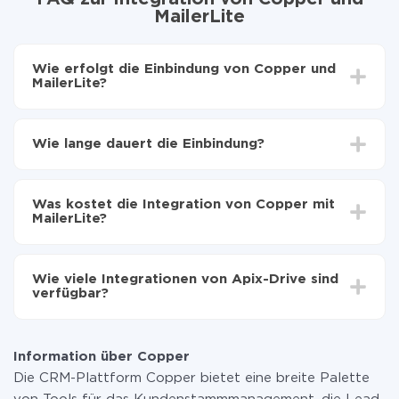
MailerLite
Wie erfolgt die Einbindung von Copper und
MailerLite?
Zuerst muss man sich
bei ApiX-Drive registrieren
Wählen, welche Daten von Copper auf MailerLite zu
Wie lange dauert die Einbindung?
übertragen
Automatische Aktualisierung aktivieren
Je nach System, das Sie integrieren möchten, kann die
Jetzt werden die Daten automatisch von Copper
Einrichtungszeit zwischen 5 und 30 Minuten variieren.
auf MailerLite übertragen
Was kostet die Integration von Copper mit
Im Durchschnitt dauert es 10-15 Minuten.
MailerLite?
Sie müssen für die Integration nicht bezahlen, da alle
Funktionen in allen Tarifplänen verfügbar sind. Sie
Wie viele Integrationen von Apix-Drive sind
zahlen nur für die Datenmenge, die über unseren
verfügbar?
Service von einem System auf ein anderes übertragen
wird. Wenn Sie eine geringe Datenmenge pro Monat
Zurzeit haben wir 296+ Integrationen ausser Copper
haben, können Sie einen kostenlosen Plan nutzen und
und MailerLite
bei Bedarf zu einem kostenpflichtigen wechseln.
Information über Copper
Weitere Informationen zu
Tarifen
.
Die CRM-Plattform Copper bietet eine breite Palette