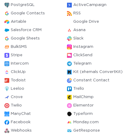
PostgreSQL
ActiveCampaign
Google Contacts
RSS
Airtable
Google Drive
Salesforce CRM
Asana
Google Sheets
Slack
BulkSMS
Instagram
Stripe
ClickSend
Intercom
Telegram
ClickUp
Kit (ehemals ConvertKit)
Todoist
Constant Contact
Leeloo
Trello
Crove
MailChimp
Twilio
Elementor
ManyChat
Typeform
Facebook
Monday.com
Webhooks
GetResponse