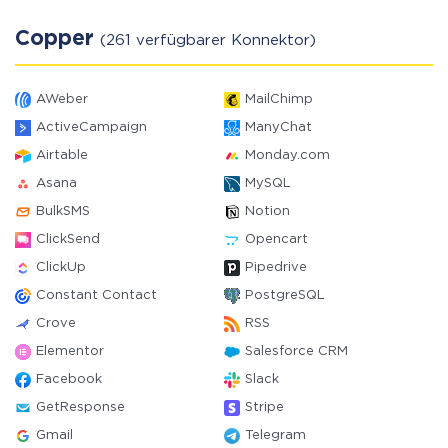
Copper
(261 verfügbarer Konnektor)
AWeber
MailChimp
ActiveCampaign
ManyChat
Airtable
Monday.com
Asana
MySQL
BulkSMS
Notion
ClickSend
Opencart
ClickUp
Pipedrive
Constant Contact
PostgreSQL
Crove
RSS
Elementor
Salesforce CRM
Facebook
Slack
GetResponse
Stripe
Gmail
Telegram