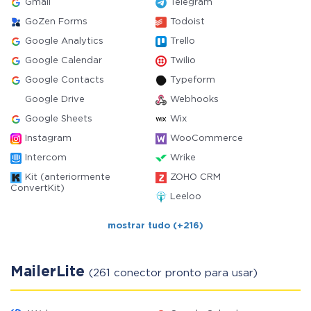
Gmail
Telegram
GoZen Forms
Todoist
Google Analytics
Trello
Google Calendar
Twilio
Google Contacts
Typeform
Google Drive
Webhooks
Google Sheets
Wix
Instagram
WooCommerce
Intercom
Wrike
Kit (anteriormente
ZOHO CRM
ConvertKit)
Leeloo
mostrar tudo (+216)
MailerLite
(261 conector pronto para usar)