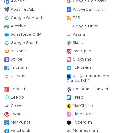
AWeber
Google Calendar
PostgreSQL
ActiveCampaign
Google Contacts
RSS
Airtable
Google Drive
Salesforce CRM
Asana
Google Sheets
Slack
BulkSMS
Instagram
Stripe
ClickSend
Intercom
Telegram
ClickUp
Kit (anteriormente
ConvertKit)
Todoist
Constant Contact
Leeloo
Trello
Crove
MailChimp
Twilio
Elementor
ManyChat
Typeform
Facebook
Monday.com