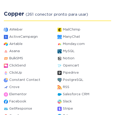
Copper
(261 conector pronto para usar)
AWeber
MailChimp
ActiveCampaign
ManyChat
Airtable
Monday.com
Asana
MySQL
BulkSMS
Notion
ClickSend
Opencart
ClickUp
Pipedrive
Constant Contact
PostgreSQL
Crove
RSS
Elementor
Salesforce CRM
Facebook
Slack
GetResponse
Stripe