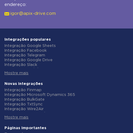
endereço:
igor@apix-drive.com
Integrações populares
Integração Google Sheets
Integração Facebook
Integração Telegram
Integração Google Drive
Integração Slack
Integração MailChimp
Mostre mais
Integração Gmail
Integração Trello
Integração ClickUp
Novas integrações
Integração Airtable
Integração Finmap
Integração Google Contacts
Integração Microsoft Dynamics 365
Integração OpenAI (ChatGPT)
Integração BulkGate
Integração Instagram
Integração TxtSync
Integração ActiveCampaign
Integração Wire2Air
Integração Typeform
Integração Corezoid
Integração Salesforce CRM
Mostre mais
Integração Infobip
Integração Monday.com
Integração Instasent
Integração Notion
Integração AtomPark
Páginas importantes
Integração Stripe
Integração TXTImpact