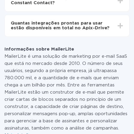
Contact
Constant Contact?
minutos.
Não é preciso pagar nada pela integração em si, e
todas as funcionalidades estão disponíveis em todas
Quantas integrações prontas para usar
as tarifas. Você paga apenas pela quantidade de
estão disponíveis em total no Apix-Drive?
dados que é realmente transferida de um de seus
sistemas para outro por meio do nosso serviço. Se
No momento, temos prontas para usar296 +
você tem uma pequena quantidade de dados por mês,
integrações, além de MailerLite e Constant Contact
pode usar com segurança um plano de tarifa gratuita
Informações sobre MailerLite
ou mudar para um de pago, se necessário. Mais
MailerLite é uma solução de marketing por e-mail SaaS
detalhes sobre
tarifas
.
que está no mercado desde 2010. O número de seus
usuários, segundo a própria empresa, já ultrapassa
780.000 mil, e a quantidade de e-mails que enviam
chega a um bilhão por mês. Entre as ferramentas
MailerLite estão um construtor de e-mail que permite
criar cartas de blocos separados no princípio de um
construtor, a capacidade de criar páginas de destino,
personalizar mensagens pop-up, amplas oportunidades
para gerenciar a base de assinantes e personalizar
assinaturas, também como a análise de campanhas.