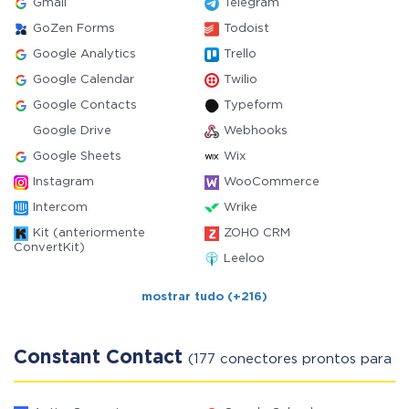
Gmail
Telegram
GoZen Forms
Todoist
Google Analytics
Trello
Google Calendar
Twilio
Google Contacts
Typeform
Google Drive
Webhooks
Google Sheets
Wix
Instagram
WooCommerce
Intercom
Wrike
Kit (anteriormente
ZOHO CRM
ConvertKit)
Leeloo
mostrar tudo (+216)
Constant Contact
(177 conectores prontos para us