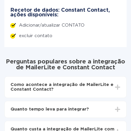
Recetor de dados: Constant Contact,
ações disponíveis:
Adicionar/atualizar CONTATO
excluir contato
Perguntas populares sobre a integração
de MailerLite e Constant Contact
Como acontece a integração de MailerLite e
Constant Contact?
Para começar é preciso
registar-se no ApiX-Drive
Escolha quais dados transferir de MailerLite para
Quanto tempo leva para integrar?
Constant Contact
Ative a atualização automática
Dependendo do sistema com o qual você vai integrar,
Agora os dados serão transferidos
o tempo de configuração pode variar e estar entre 5 e
automaticamente de MailerLite para Constant
Quanto custa a integração de MailerLite com
30 minutos. Em média, a configuração leva de 10 a 15