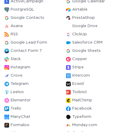
ActiveCampaign
Google Calendar
PostgreSQL
Airtable
Google Contacts
PrestaShop
Asana
Google Drive
RSS
ClickUp
Google Lead Form
Salesforce CRM
Contact Form 7
Google Sheets
Slack
Copper
Instagram
Stripe
Crove
Intercom
Telegram
Ecwid
Leeloo
Todoist
Elementor
MailChimp
Trello
Facebook
ManyChat
Typeform
Formaloo
Monday.com