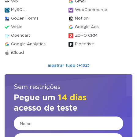
Wix
Gmail
MySQL
WooCommerce
GoZen Forms
Notion
Wrike
Google Ads
Opencart
ZOHO CRM
Google Analytics
Pipedrive
iCloud
mostrar tudo (+132)
Sem restrições
Pegue um
14 dias
acesso de teste