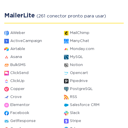
MailerLite
(261 conector pronto para usar)
AWeber
MailChimp
ActiveCampaign
ManyChat
Airtable
Monday.com
Asana
MySQL
BulkSMS
Notion
ClickSend
Opencart
ClickUp
Pipedrive
Copper
PostgreSQL
Crove
RSS
Elementor
Salesforce CRM
Facebook
Slack
GetResponse
Stripe