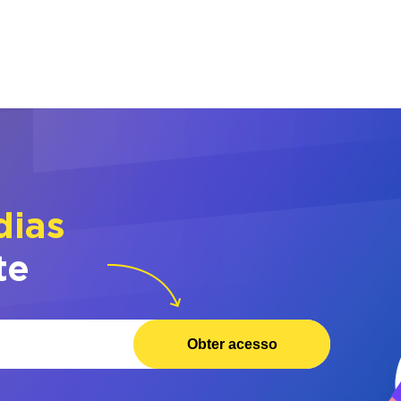
dias
te
Obter acesso