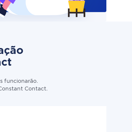
zação
act
s funcionarão.
 Constant Contact.