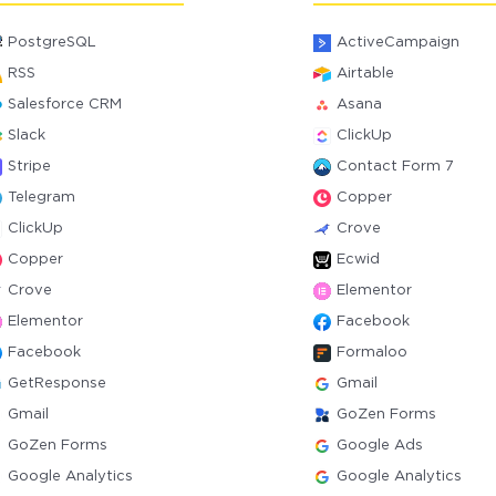
PostgreSQL
ActiveCampaign
RSS
Airtable
Salesforce CRM
Asana
Slack
ClickUp
Stripe
Contact Form 7
Telegram
Copper
ClickUp
Crove
Copper
Ecwid
Crove
Elementor
Elementor
Facebook
Facebook
Formaloo
GetResponse
Gmail
Gmail
GoZen Forms
GoZen Forms
Google Ads
Google Analytics
Google Analytics