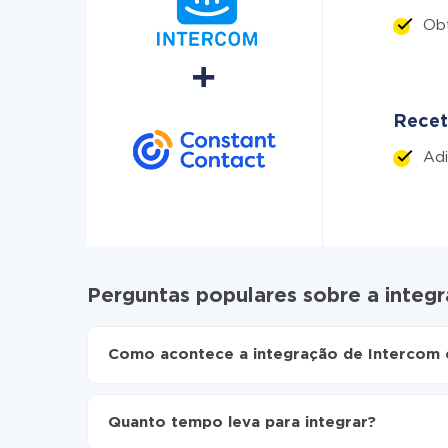
Ob
Recet
Adi
Perguntas populares sobre a integ
Como acontece a integração de Intercom 
Para começar é preciso
registar-se no ApiX-Dr
Escolha quais dados transferir de Intercom pa
Quanto tempo leva para integrar?
Ative a atualização automática
Agora os dados serão transferidos automatic