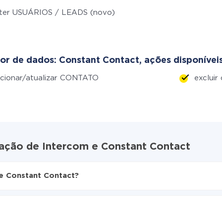
ter USUÁRIOS / LEADS (novo)
or de dados: Constant Contact, ações disponíveis
cionar/atualizar CONTATO
excluir
ração de Intercom e Constant Contact
e Constant Contact?
ive
ra Constant Contact
amente de Intercom para Constant Contact