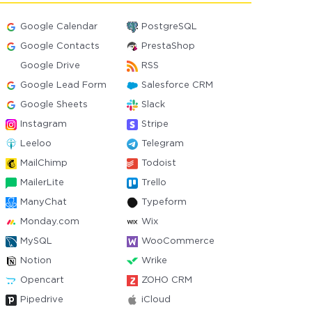
Google Calendar
PostgreSQL
Google Contacts
PrestaShop
Google Drive
RSS
Google Lead Form
Salesforce CRM
Google Sheets
Slack
Instagram
Stripe
Leeloo
Telegram
MailChimp
Todoist
MailerLite
Trello
ManyChat
Typeform
Monday.com
Wix
MySQL
WooCommerce
Notion
Wrike
Opencart
ZOHO CRM
Pipedrive
iCloud