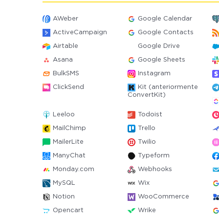
AWeber
Google Calendar
ActiveCampaign
Google Contacts
Airtable
Google Drive
Asana
Google Sheets
BulkSMS
Instagram
ClickSend
Kit (anteriormente
ConvertKit)
Leeloo
Todoist
MailChimp
Trello
MailerLite
Twilio
ManyChat
Typeform
Monday.com
Webhooks
MySQL
Wix
Notion
WooCommerce
Opencart
Wrike