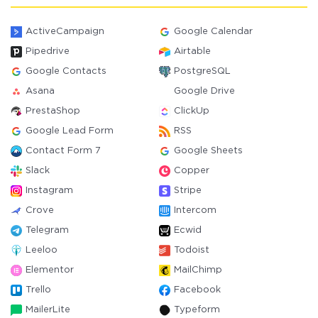
ActiveCampaign
Google Calendar
Pipedrive
Airtable
Google Contacts
PostgreSQL
Asana
Google Drive
PrestaShop
ClickUp
Google Lead Form
RSS
Contact Form 7
Google Sheets
Slack
Copper
Instagram
Stripe
Crove
Intercom
Telegram
Ecwid
Leeloo
Todoist
Elementor
MailChimp
Trello
Facebook
MailerLite
Typeform