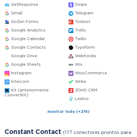
GetResponse
Stripe
Gmail
Telegram
GoZen Forms
Todoist
Google Analytics
Trello
Google Calendar
Twilio
Google Contacts
Typeform
Google Drive
Webhooks
Google Sheets
Wix
Instagram
WooCommerce
Intercom
Wrike
Kit (anteriormente
ZOHO CRM
ConvertKit)
Leeloo
mostrar tudo (+216)
Constant Contact
(177 conectores prontos para us