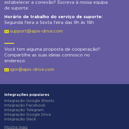
estabelecer a conexão? Escreva à nossa equipa
de suporte:
Horário de trabalho do serviço de suporte:
Segunda feira a Sexta feira das 9h às 18h
support@apix-drive.com
Você tem alguma proposta de cooperação?
Compartilhe as suas ideias connosco no
endereço:
igor@apix-drive.com
Integrações populares
Integração Google Sheets
Integração Facebook
Integração Telegram
Integração Google Drive
Integração Slack
Integração MailChimp
Mostre mais
Integração Gmail