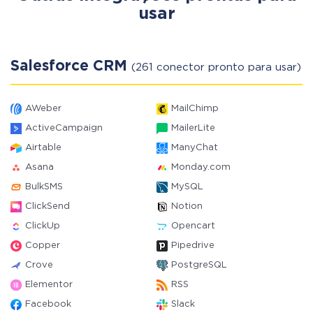
usar
Salesforce CRM
(261 conector pronto para usar)
AWeber
MailChimp
ActiveCampaign
MailerLite
Airtable
ManyChat
Asana
Monday.com
BulkSMS
MySQL
ClickSend
Notion
ClickUp
Opencart
Copper
Pipedrive
Crove
PostgreSQL
Elementor
RSS
Facebook
Slack