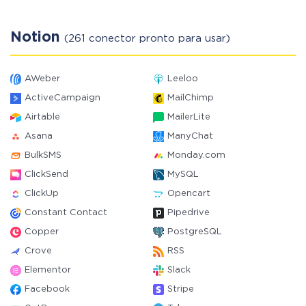
Notion
(261 conector pronto para usar)
AWeber
Leeloo
ActiveCampaign
MailChimp
Airtable
MailerLite
Asana
ManyChat
BulkSMS
Monday.com
ClickSend
MySQL
ClickUp
Opencart
Constant Contact
Pipedrive
Copper
PostgreSQL
Crove
RSS
Elementor
Slack
Facebook
Stripe