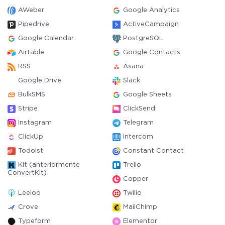
AWeber
Google Analytics
Pipedrive
ActiveCampaign
Google Calendar
PostgreSQL
Airtable
Google Contacts
RSS
Asana
Google Drive
Slack
BulkSMS
Google Sheets
Stripe
ClickSend
Instagram
Telegram
ClickUp
Intercom
Todoist
Constant Contact
Kit (anteriormente
Trello
ConvertKit)
Copper
Leeloo
Twilio
Crove
MailChimp
Typeform
Elementor