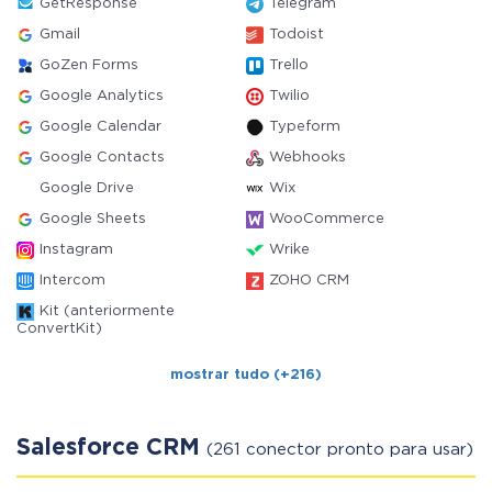
GetResponse
Telegram
Gmail
Todoist
GoZen Forms
Trello
Google Analytics
Twilio
Google Calendar
Typeform
Google Contacts
Webhooks
Google Drive
Wix
Google Sheets
WooCommerce
Instagram
Wrike
Intercom
ZOHO CRM
Kit (anteriormente
ConvertKit)
mostrar tudo (+216)
Salesforce CRM
(261 conector pronto para usar)