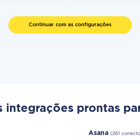
Continuar com as configurações
s integrações prontas par
Asana
(261 conecto