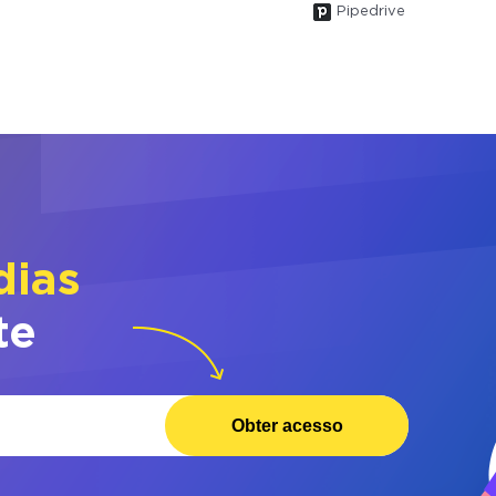
Pipedrive
dias
te
Obter acesso