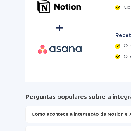
Ob
Recet
Cri
Cr
Perguntas populares sobre a integ
Como acontece a integração de Notion e 
Para começar é preciso
registar-se no ApiX-Dr
Escolha quais dados transferir de Notion para