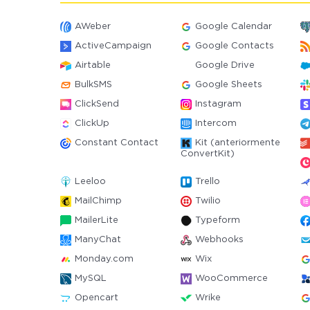
AWeber
Google Calendar
ActiveCampaign
Google Contacts
Airtable
Google Drive
BulkSMS
Google Sheets
ClickSend
Instagram
ClickUp
Intercom
Constant Contact
Kit (anteriormente
ConvertKit)
Leeloo
Trello
MailChimp
Twilio
MailerLite
Typeform
ManyChat
Webhooks
Monday.com
Wix
MySQL
WooCommerce
Opencart
Wrike