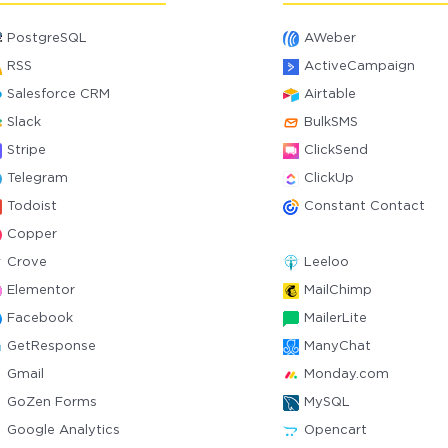
PostgreSQL
AWeber
RSS
ActiveCampaign
Salesforce CRM
Airtable
Slack
BulkSMS
Stripe
ClickSend
Telegram
ClickUp
Todoist
Constant Contact
Copper
Crove
Leeloo
Elementor
MailChimp
Facebook
MailerLite
GetResponse
ManyChat
Gmail
Monday.com
GoZen Forms
MySQL
Google Analytics
Opencart