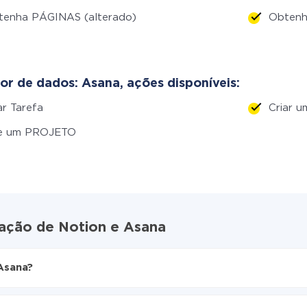
tenha PÁGINAS (alterado)
Obtenh
or de dados: Asana, ações disponíveis:
ar Tarefa
Criar 
ie um PROJETO
ração de Notion e Asana
Asana?
ive
 Asana