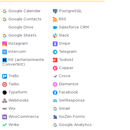
Google Calendar
PostgreSQL
Google Contacts
RSS
Google Drive
Salesforce CRM
Google Sheets
Slack
Instagram
Stripe
Intercom
Telegram
Kit (anteriormente
Todoist
ConvertKit)
Copper
Trello
Crove
Twilio
Elementor
Typeform
Facebook
Webhooks
GetResponse
Wix
Gmail
WooCommerce
GoZen Forms
Wrike
Google Analytics