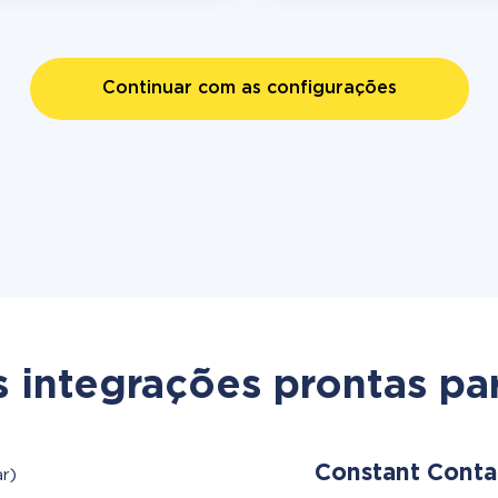
Continuar com as configurações
s integrações prontas par
Constant Cont
r)