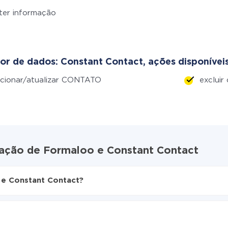
ter informação
or de dados: Constant Contact, ações disponíveis
cionar/atualizar CONTATO
excluir
ração de Formaloo e Constant Contact
e Constant Contact?
ive
ra Constant Contact
amente de Formaloo para Constant Contact