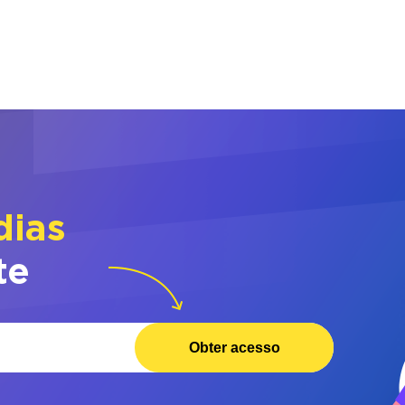
dias
te
Obter acesso