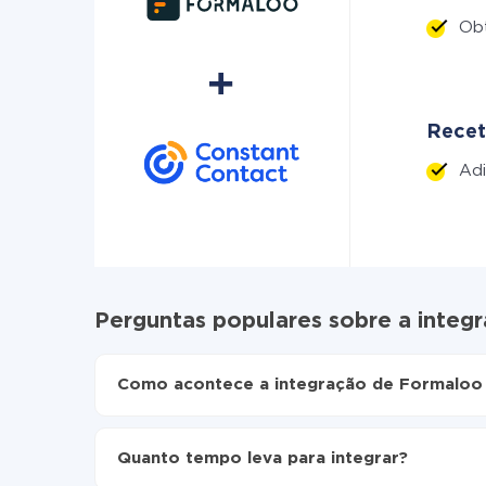
Ob
Recet
Adi
Perguntas populares sobre a integ
Como acontece a integração de Formaloo 
Para começar é preciso
registar-se no ApiX-Dr
Escolha quais dados transferir de Formaloo pa
Quanto tempo leva para integrar?
Ative a atualização automática
Agora os dados serão transferidos automatic