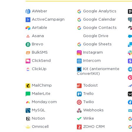
AWeber
Google Analytics
ActiveCampaign
Google Calendar
Airtable
Google Contacts
Asana
Google Drive
Brevo
Google Sheets
BulkSMS
Instagram
ClickSend
Intercom
ClickUp
Kit (anteriormente
ConvertKit)
MailChimp
Todoist
MailerLite
Trello
Monday.com
Twilio
MySQL
Webhooks
Notion
Wrike
Omnicell
ZOHO CRM