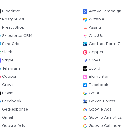
Pipedrive
ActiveCampaign
PostgreSQL
Airtable
PrestaShop
Asana
Salesforce CRM
ClickUp
SendGrid
Contact Form 7
Slack
Copper
Stripe
Crove
Telegram
Ecwid
Copper
Elementor
Crove
Facebook
Ecwid
Gmail
Facebook
GoZen Forms
GetResponse
Google Ads
Gmail
Google Analytics
Google Ads
Google Calendar