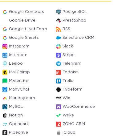
Google Contacts
PostgreSQL
Google Drive
PrestaShop
Google Lead Form
RSS
Google Sheets
Salesforce CRM
Instagram
Slack
Intercom
Stripe
Leeloo
Telegram
MailChimp
Todoist
MailerLite
Trello
ManyChat
Typeform
Monday.com
Wix
MySQL
WooCommerce
Notion
Wrike
Opencart
ZOHO CRM
Pipedrive
iCloud