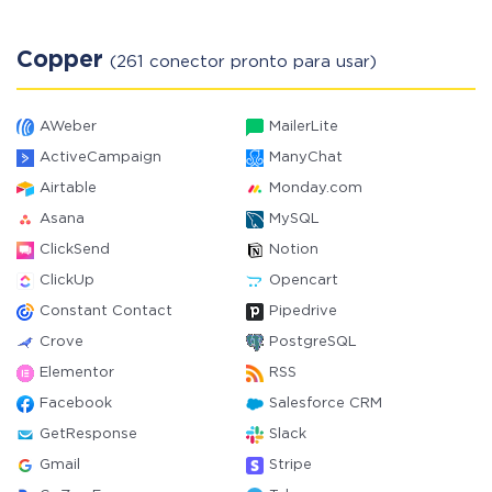
Copper
(261 conector pronto para usar)
AWeber
MailerLite
ActiveCampaign
ManyChat
Airtable
Monday.com
Asana
MySQL
ClickSend
Notion
ClickUp
Opencart
Constant Contact
Pipedrive
Crove
PostgreSQL
Elementor
RSS
Facebook
Salesforce CRM
GetResponse
Slack
Gmail
Stripe