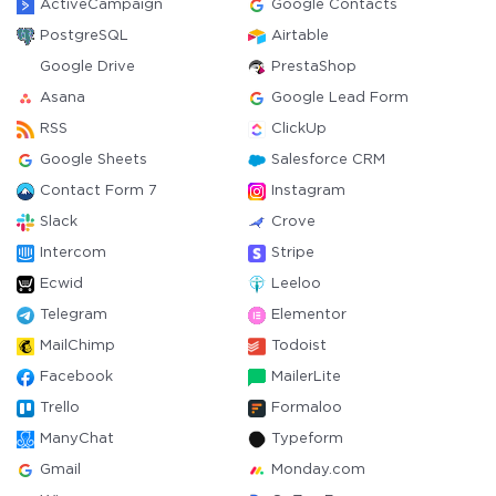
ActiveCampaign
Google Contacts
PostgreSQL
Airtable
Google Drive
PrestaShop
Asana
Google Lead Form
RSS
ClickUp
Google Sheets
Salesforce CRM
Contact Form 7
Instagram
Slack
Crove
Intercom
Stripe
Ecwid
Leeloo
Telegram
Elementor
MailChimp
Todoist
Facebook
MailerLite
Trello
Formaloo
ManyChat
Typeform
Gmail
Monday.com