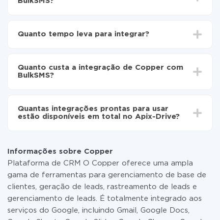
BulkSMS?
Para começar é preciso
registar-se no ApiX-Drive
Escolha quais dados transferir de Copper para
Quanto tempo leva para integrar?
BulkSMS
Ative a atualização automática
Dependendo do sistema com o qual você vai integrar,
Agora os dados serão transferidos
o tempo de configuração pode variar e estar entre 5 e
automaticamente de Copper para BulkSMS
Quanto custa a integração de Copper com
30 minutos. Em média, a configuração leva de 10 a 15
BulkSMS?
minutos.
Não é preciso pagar nada pela integração em si, e
todas as funcionalidades estão disponíveis em todas
Quantas integrações prontas para usar
as tarifas. Você paga apenas pela quantidade de
estão disponíveis em total no Apix-Drive?
dados que é realmente transferida de um de seus
sistemas para outro por meio do nosso serviço. Se
No momento, temos prontas para usar296 +
você tem uma pequena quantidade de dados por mês,
integrações, além de Copper e BulkSMS
pode usar com segurança um plano de tarifa gratuita
Informações sobre Copper
ou mudar para um de pago, se necessário. Mais
Plataforma de CRM O Copper oferece uma ampla
detalhes sobre
tarifas
.
gama de ferramentas para gerenciamento de base de
clientes, geração de leads, rastreamento de leads e
gerenciamento de leads. É totalmente integrado aos
serviços do Google, incluindo Gmail, Google Docs,