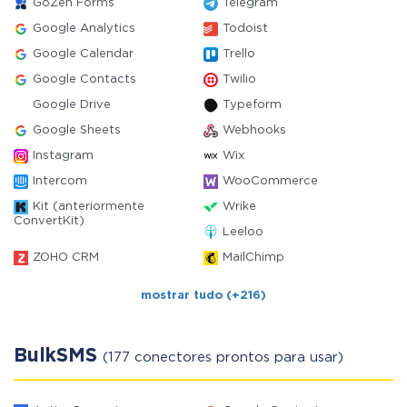
GoZen Forms
Telegram
Google Analytics
Todoist
Google Calendar
Trello
Google Contacts
Twilio
Google Drive
Typeform
Google Sheets
Webhooks
Instagram
Wix
Intercom
WooCommerce
Kit (anteriormente
Wrike
ConvertKit)
Leeloo
ZOHO CRM
MailChimp
mostrar tudo (+216)
BulkSMS
(177 conectores prontos para usar)