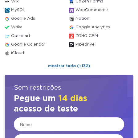
Wix
GoZen Forms
MySQL
WooCommerce
Google Ads
Notion
Wrike
Google Analytics
Opencart
ZOHO CRM
Google Calendar
Pipedrive
iCloud
mostrar tudo (+132)
Sem restrições
Pegue um
14 dias
acesso de teste