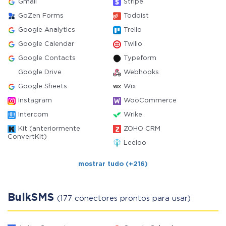
Gmail
Stripe
GoZen Forms
Todoist
Google Analytics
Trello
Google Calendar
Twilio
Google Contacts
Typeform
Google Drive
Webhooks
Google Sheets
Wix
Instagram
WooCommerce
Intercom
Wrike
Kit (anteriormente
ZOHO CRM
ConvertKit)
Leeloo
mostrar tudo (+216)
BulkSMS
(177 conectores prontos para usar)