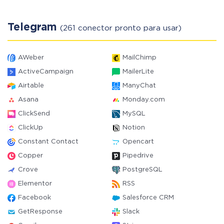
Telegram
(261 conector pronto para usar)
AWeber
MailChimp
ActiveCampaign
MailerLite
Airtable
ManyChat
Asana
Monday.com
ClickSend
MySQL
ClickUp
Notion
Constant Contact
Opencart
Copper
Pipedrive
Crove
PostgreSQL
Elementor
RSS
Facebook
Salesforce CRM
GetResponse
Slack