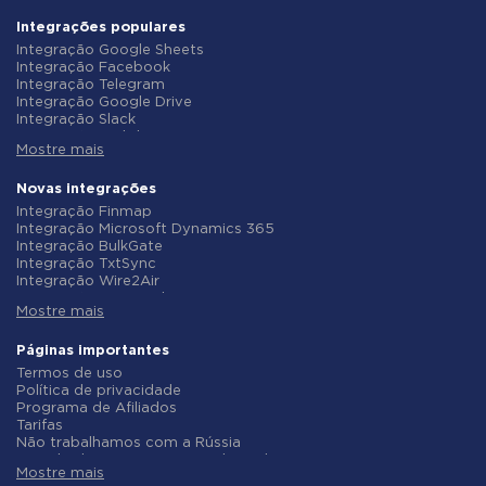
Integrações populares
Integração Google Sheets
Integração Facebook
Integração Telegram
Integração Google Drive
Integração Slack
Integração MailChimp
Mostre mais
Integração Gmail
Integração Trello
Integração ClickUp
Novas integrações
Integração Airtable
Integração Finmap
Integração Google Contacts
Integração Microsoft Dynamics 365
Integração OpenAI (ChatGPT)
Integração BulkGate
Integração Instagram
Integração TxtSync
Integração ActiveCampaign
Integração Wire2Air
Integração Typeform
Integração Corezoid
Integração Salesforce CRM
Mostre mais
Integração Infobip
Integração Monday.com
Integração Instasent
Integração Notion
Integração AtomPark
Páginas importantes
Integração Stripe
Integração TXTImpact
Termos de uso
Integração AWeber
Integração Campaign Monitor
Política de privacidade
Integração Asana
Integração CM.com
Programa de Afiliados
Integração ZOHO CRM
Integração D7 Networks
Tarifas
Integração Webhooks
Integração SMS.to
Não trabalhamos com a Rússia
Integração GetResponse
Integração SMSGlobal
Acordo de Processamento de Dados
Integração WooCommerce
Integração Textlocal
Mostre mais
Politica de reembolso
Integração Pipedrive