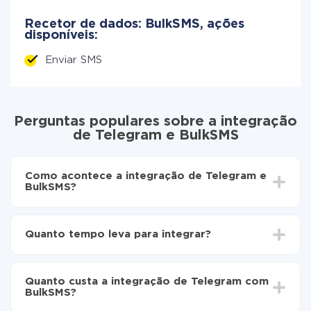
Recetor de dados: BulkSMS, ações
disponíveis:
Enviar SMS
Perguntas populares sobre a integração
de Telegram e BulkSMS
Como acontece a integração de Telegram e
BulkSMS?
Para começar é preciso
registar-se no ApiX-Drive
Escolha quais dados transferir de Telegram para
Quanto tempo leva para integrar?
BulkSMS
Ative a atualização automática
Dependendo do sistema com o qual você vai integrar,
Agora os dados serão transferidos
o tempo de configuração pode variar e estar entre 5 e
automaticamente de Telegram para BulkSMS
Quanto custa a integração de Telegram com
30 minutos. Em média, a configuração leva de 10 a 15
BulkSMS?
minutos.