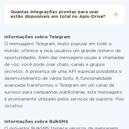
Não é preciso pagar nada pela integração em si, e
todas as funcionalidades estão disponíveis em todas
Quantas integrações prontas para usar
as tarifas. Você paga apenas pela quantidade de
estão disponíveis em total no Apix-Drive?
dados que é realmente transferida de um de seus
sistemas para outro por meio do nosso serviço. Se
No momento, temos prontas para usar296 +
você tem uma pequena quantidade de dados por mês,
integrações, além de Telegram e BulkSMS
pode usar com segurança um plano de tarifa gratuita
Informações sobre Telegram
ou mudar para um de pago, se necessário. Mais
O mensageiro Telegram, muito popular em todo o
detalhes sobre
tarifas
.
mundo, oferece a seus usuários um grande número de
oportunidades. Além das mensagens usuais e chamadas
de voz, você pode criar chats, canais e grupos
secretos. A presença de uma API especial possibilita o
desenvolvimento de vários bots. A funcionalidade
avançada transformou o Telegram em um canal de
sucesso para campanhas publicitárias, este mensageiro
é prontamente utilizado pelos serviços de suporte.
Mais
detalhes
Informações sobre BulkSMS
O provedor BulkSMS fornece serviços de mensagens