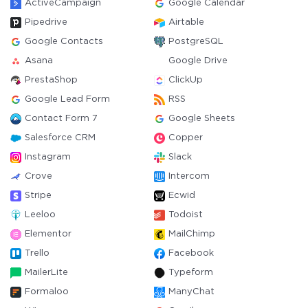
ActiveCampaign
Google Calendar
Pipedrive
Airtable
Google Contacts
PostgreSQL
Asana
Google Drive
PrestaShop
ClickUp
Google Lead Form
RSS
Contact Form 7
Google Sheets
Salesforce CRM
Copper
Instagram
Slack
Crove
Intercom
Stripe
Ecwid
Leeloo
Todoist
Elementor
MailChimp
Trello
Facebook
MailerLite
Typeform
Formaloo
ManyChat