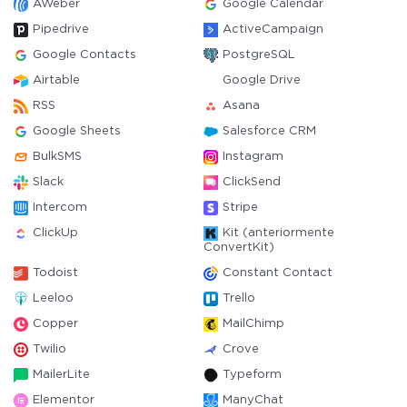
AWeber
Google Calendar
Pipedrive
ActiveCampaign
Google Contacts
PostgreSQL
Airtable
Google Drive
RSS
Asana
Google Sheets
Salesforce CRM
BulkSMS
Instagram
Slack
ClickSend
Intercom
Stripe
ClickUp
Kit (anteriormente
ConvertKit)
Todoist
Constant Contact
Leeloo
Trello
Copper
MailChimp
Twilio
Crove
MailerLite
Typeform
Elementor
ManyChat