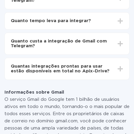
Telegram?
Para começar é preciso
registar-se no ApiX-Drive
Escolha quais dados transferir de Gmail para
Quanto tempo leva para integrar?
Telegram
Ative a atualização automática
Dependendo do sistema com o qual você vai integrar,
Agora os dados serão transferidos
o tempo de configuração pode variar e estar entre 5 e
automaticamente de Gmail para Telegram
Quanto custa a integração de Gmail com
30 minutos. Em média, a configuração leva de 10 a 15
Telegram?
minutos.
Não é preciso pagar nada pela integração em si, e
todas as funcionalidades estão disponíveis em todas
Quantas integrações prontas para usar
as tarifas. Você paga apenas pela quantidade de
estão disponíveis em total no Apix-Drive?
dados que é realmente transferida de um de seus
sistemas para outro por meio do nosso serviço. Se
No momento, temos prontas para usar296 +
você tem uma pequena quantidade de dados por mês,
integrações, além de Gmail e Telegram
pode usar com segurança um plano de tarifa gratuita
Informações sobre Gmail
ou mudar para um de pago, se necessário. Mais
O serviço Gmail do Google tem 1 bilhão de usuários
detalhes sobre
tarifas
.
ativos em todo o mundo, tornando-o o mais popular de
todos esses serviços. Entre os proprietários de caixas
de correio no domínio gmail.com, você pode conhecer
pessoas de uma ampla variedade de países, de todas