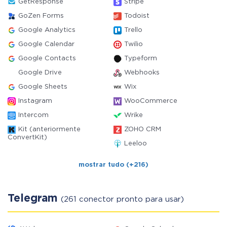
GetResponse
Stripe
GoZen Forms
Todoist
Google Analytics
Trello
Google Calendar
Twilio
Google Contacts
Typeform
Google Drive
Webhooks
Google Sheets
Wix
Instagram
WooCommerce
Intercom
Wrike
Kit (anteriormente
ZOHO CRM
ConvertKit)
Leeloo
mostrar tudo (+216)
Telegram
(261 conector pronto para usar)