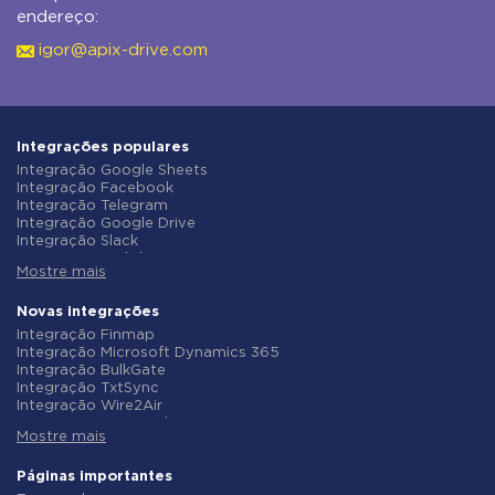
endereço:
igor@apix-drive.com
Integrações populares
Integração Google Sheets
Integração Facebook
Integração Telegram
Integração Google Drive
Integração Slack
Integração MailChimp
Mostre mais
Integração Gmail
Integração Trello
Integração ClickUp
Novas integrações
Integração Airtable
Integração Finmap
Integração Google Contacts
Integração Microsoft Dynamics 365
Integração OpenAI (ChatGPT)
Integração BulkGate
Integração Instagram
Integração TxtSync
Integração ActiveCampaign
Integração Wire2Air
Integração Typeform
Integração Corezoid
Integração Salesforce CRM
Mostre mais
Integração Infobip
Integração Monday.com
Integração Instasent
Integração Notion
Integração AtomPark
Páginas importantes
Integração Stripe
Integração TXTImpact