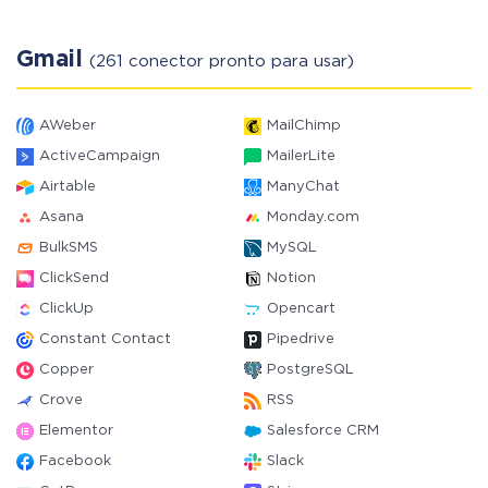
Gmail
(261 conector pronto para usar)
AWeber
MailChimp
ActiveCampaign
MailerLite
Airtable
ManyChat
Asana
Monday.com
BulkSMS
MySQL
ClickSend
Notion
ClickUp
Opencart
Constant Contact
Pipedrive
Copper
PostgreSQL
Crove
RSS
Elementor
Salesforce CRM
Facebook
Slack