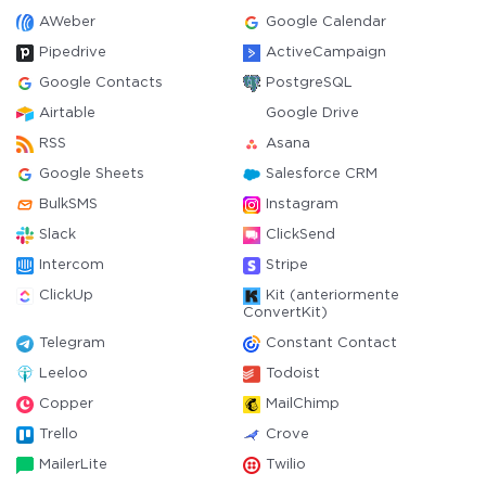
AWeber
Google Calendar
Pipedrive
ActiveCampaign
Google Contacts
PostgreSQL
Airtable
Google Drive
RSS
Asana
Google Sheets
Salesforce CRM
BulkSMS
Instagram
Slack
ClickSend
Intercom
Stripe
ClickUp
Kit (anteriormente
ConvertKit)
Telegram
Constant Contact
Leeloo
Todoist
Copper
MailChimp
Trello
Crove
MailerLite
Twilio