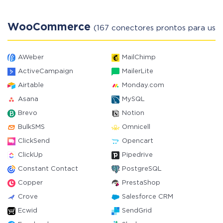
WooCommerce
(167 conectores prontos para usar
AWeber
MailChimp
ActiveCampaign
MailerLite
Airtable
Monday.com
Asana
MySQL
Brevo
Notion
BulkSMS
Omnicell
ClickSend
Opencart
ClickUp
Pipedrive
Constant Contact
PostgreSQL
Copper
PrestaShop
Crove
Salesforce CRM
Ecwid
SendGrid