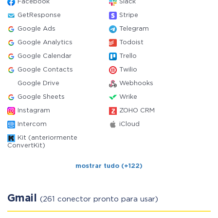
Facebook
Slack
GetResponse
Stripe
Google Ads
Telegram
Google Analytics
Todoist
Google Calendar
Trello
Google Contacts
Twilio
Google Drive
Webhooks
Google Sheets
Wrike
Instagram
ZOHO CRM
Intercom
iCloud
Kit (anteriormente
ConvertKit)
mostrar tudo (+122)
Gmail
(261 conector pronto para usar)