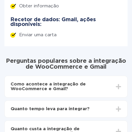
Obter informação
Recetor de dados: Gmail, ações
disponíveis:
Enviar uma carta
Perguntas populares sobre a integração
de WooCommerce e Gmail
Como acontece a integração de
WooCommerce e Gmail?
Para começar é preciso
registar-se no ApiX-Drive
Escolha quais dados transferir de WooCommerce
Quanto tempo leva para integrar?
para Gmail
Ative a atualização automática
Dependendo do sistema com o qual você vai integrar,
Agora os dados serão transferidos
o tempo de configuração pode variar e estar entre 5 e
automaticamente de WooCommerce para Gmail
Quanto custa a integração de
30 minutos. Em média, a configuração leva de 10 a 15