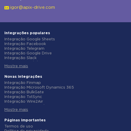
igor@apix-drive.com
Integrações populares
Integração Google Sheets
Integração Facebook
Integração Telegram
Integração Google Drive
Integração Slack
Integração MailChimp
Mostre mais
Integração Gmail
Integração Trello
Integração ClickUp
Novas integrações
Integração Airtable
Integração Finmap
Integração Google Contacts
Integração Microsoft Dynamics 365
Integração OpenAI (ChatGPT)
Integração BulkGate
Integração Instagram
Integração TxtSync
Integração ActiveCampaign
Integração Wire2Air
Integração Typeform
Integração Corezoid
Integração Salesforce CRM
Mostre mais
Integração Infobip
Integração Monday.com
Integração Instasent
Integração Notion
Integração AtomPark
Páginas importantes
Integração Stripe
Integração TXTImpact
Termos de uso
Integração AWeber
Integração Campaign Monitor