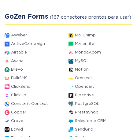
GoZen Forms
(167 conectores prontos para usar)
AWeber
MailChimp
ActiveCampaign
MailerLite
Airtable
Monday.com
Asana
MySQL
Brevo
Notion
BulkSMS
Omnicell
ClickSend
Opencart
ClickUp
Pipedrive
Constant Contact
PostgreSQL
Copper
PrestaShop
Crove
Salesforce CRM
Ecwid
SendGrid