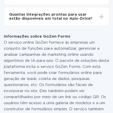
Não é preciso pagar nada pela integração em si, e
todas as funcionalidades estão disponíveis em todas
Quantas integrações prontas para usar
as tarifas. Você paga apenas pela quantidade de
estão disponíveis em total no Apix-Drive?
dados que é realmente transferida de um de seus
sistemas para outro por meio do nosso serviço. Se
No momento, temos prontas para usar296 +
você tem uma pequena quantidade de dados por mês,
integrações, além de GoZen Forms e Gmail
pode usar com segurança um plano de tarifa gratuita
Informações sobre GoZen Forms
ou mudar para um de pago, se necessário. Mais
O serviço online GoZen fornece às empresas um
detalhes sobre
tarifas
.
conjunto de funções para automatizar, gerenciar e
analisar campanhas de marketing online usando
algoritmos de IA para isso. O pacote de soluções desta
plataforma inclui o serviço GoZen Forms. Com esta
ferramenta, você pode criar formulários online para
geração de leads, coleta de dados, pesquisas,
questionários, etc. Os formulários são fáceis de
incorporar no site. Eles também podem ser
compartilhados por meio de um link ou código QR. Os
usuários têm acesso a uma galeria de modelos e a um
construtor de formulários simples. O serviço também