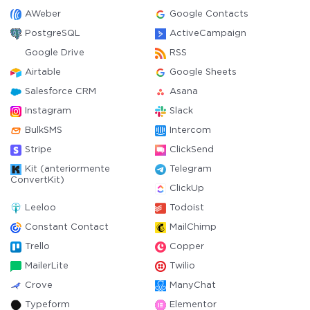
AWeber
Google Contacts
PostgreSQL
ActiveCampaign
Google Drive
RSS
Airtable
Google Sheets
Salesforce CRM
Asana
Instagram
Slack
BulkSMS
Intercom
Stripe
ClickSend
Kit (anteriormente
Telegram
ConvertKit)
ClickUp
Leeloo
Todoist
Constant Contact
MailChimp
Trello
Copper
MailerLite
Twilio
Crove
ManyChat
Typeform
Elementor