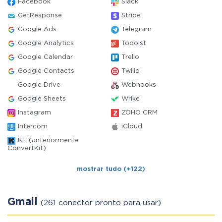
Facebook
Slack
GetResponse
Stripe
Google Ads
Telegram
Google Analytics
Todoist
Google Calendar
Trello
Google Contacts
Twilio
Google Drive
Webhooks
Google Sheets
Wrike
Instagram
ZOHO CRM
Intercom
iCloud
Kit (anteriormente
ConvertKit)
mostrar tudo (+122)
Gmail
(261 conector pronto para usar)