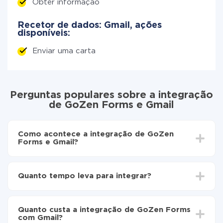
Obter informação
Recetor de dados: Gmail, ações
disponíveis:
Enviar uma carta
Perguntas populares sobre a integração
de GoZen Forms e Gmail
Como acontece a integração de GoZen
Forms e Gmail?
Para começar é preciso
registar-se no ApiX-Drive
Escolha quais dados transferir de GoZen Forms
Quanto tempo leva para integrar?
para Gmail
Ative a atualização automática
Dependendo do sistema com o qual você vai integrar,
Agora os dados serão transferidos
o tempo de configuração pode variar e estar entre 5 e
automaticamente de GoZen Forms para Gmail
Quanto custa a integração de GoZen Forms
30 minutos. Em média, a configuração leva de 10 a 15
com Gmail?
minutos.