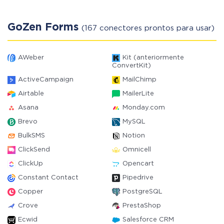
GoZen Forms
(167 conectores prontos para usar)
AWeber
Kit (anteriormente
ConvertKit)
ActiveCampaign
MailChimp
Airtable
MailerLite
Asana
Monday.com
Brevo
MySQL
BulkSMS
Notion
ClickSend
Omnicell
ClickUp
Opencart
Constant Contact
Pipedrive
Copper
PostgreSQL
Crove
PrestaShop
Ecwid
Salesforce CRM