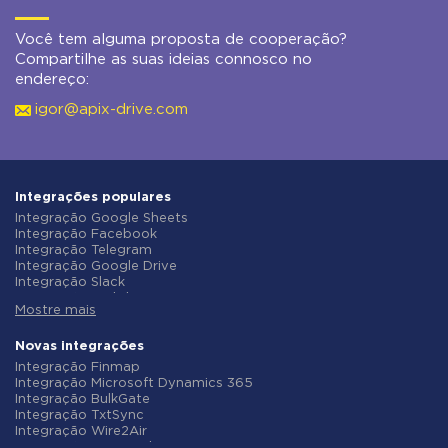
Você tem alguma proposta de cooperação?
Compartilhe as suas ideias connosco no
endereço:
igor@apix-drive.com
Integrações populares
Integração Google Sheets
Integração Facebook
Integração Telegram
Integração Google Drive
Integração Slack
Integração MailChimp
Mostre mais
Integração Gmail
Integração Trello
Integração ClickUp
Novas integrações
Integração Airtable
Integração Finmap
Integração Google Contacts
Integração Microsoft Dynamics 365
Integração OpenAI (ChatGPT)
Integração BulkGate
Integração Instagram
Integração TxtSync
Integração ActiveCampaign
Integração Wire2Air
Integração Typeform
Integração Corezoid