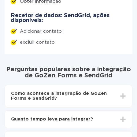
Obter informação
Recetor de dados: SendGrid, ações
disponíveis:
Adicionar contato
excluir contato
Perguntas populares sobre a integração
de GoZen Forms e SendGrid
Como acontece a integração de GoZen
Forms e SendGrid?
Para começar é preciso
registar-se no ApiX-Drive
Escolha quais dados transferir de GoZen Forms
Quanto tempo leva para integrar?
para SendGrid
Ative a atualização automática
Dependendo do sistema com o qual você vai integrar,
Agora os dados serão transferidos
o tempo de configuração pode variar e estar entre 5 e