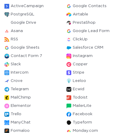
ActiveCampaign
Google Contacts
PostgreSQL
Airtable
Google Drive
PrestaShop
Asana
Google Lead Form
RSS
ClickUp
Google Sheets
Salesforce CRM
Contact Form 7
Instagram
Slack
Copper
Intercom
Stripe
Crove
Leeloo
Telegram
Ecwid
MailChimp
Todoist
Elementor
MailerLite
Trello
Facebook
ManyChat
Typeform
Formaloo
Monday.com