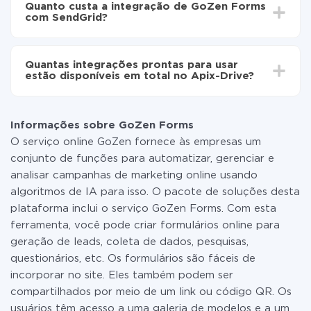
automaticamente de GoZen Forms para SendGrid
Quanto custa a integração de GoZen Forms
30 minutos. Em média, a configuração leva de 10 a 15
com SendGrid?
minutos.
Não é preciso pagar nada pela integração em si, e
todas as funcionalidades estão disponíveis em todas
Quantas integrações prontas para usar
as tarifas. Você paga apenas pela quantidade de
estão disponíveis em total no Apix-Drive?
dados que é realmente transferida de um de seus
sistemas para outro por meio do nosso serviço. Se
No momento, temos prontas para usar296 +
você tem uma pequena quantidade de dados por mês,
integrações, além de GoZen Forms e SendGrid
pode usar com segurança um plano de tarifa gratuita
Informações sobre GoZen Forms
ou mudar para um de pago, se necessário. Mais
O serviço online GoZen fornece às empresas um
detalhes sobre
tarifas
.
conjunto de funções para automatizar, gerenciar e
analisar campanhas de marketing online usando
algoritmos de IA para isso. O pacote de soluções desta
plataforma inclui o serviço GoZen Forms. Com esta
ferramenta, você pode criar formulários online para
geração de leads, coleta de dados, pesquisas,
questionários, etc. Os formulários são fáceis de
incorporar no site. Eles também podem ser
compartilhados por meio de um link ou código QR. Os
usuários têm acesso a uma galeria de modelos e a um