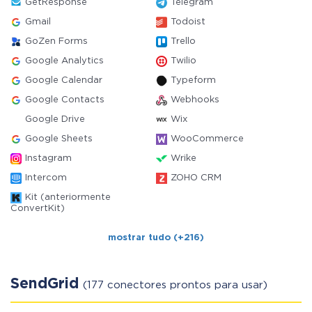
GetResponse
Telegram
Gmail
Todoist
GoZen Forms
Trello
Google Analytics
Twilio
Google Calendar
Typeform
Google Contacts
Webhooks
Google Drive
Wix
Google Sheets
WooCommerce
Instagram
Wrike
Intercom
ZOHO CRM
Kit (anteriormente
ConvertKit)
mostrar tudo (+216)
SendGrid
(177 conectores prontos para usar)