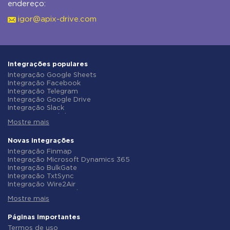
endereço:
igor@apix-drive.com
Integrações populares
Integração Google Sheets
Integração Facebook
Integração Telegram
Integração Google Drive
Integração Slack
Integração MailChimp
Mostre mais
Integração Gmail
Integração Trello
Integração ClickUp
Novas integrações
Integração Airtable
Integração Finmap
Integração Google Contacts
Integração Microsoft Dynamics 365
Integração OpenAI (ChatGPT)
Integração BulkGate
Integração Instagram
Integração TxtSync
Integração ActiveCampaign
Integração Wire2Air
Integração Typeform
Integração Corezoid
Integração Salesforce CRM
Mostre mais
Integração Infobip
Integração Monday.com
Integração Instasent
Integração Notion
Integração AtomPark
Páginas importantes
Integração Stripe
Integração TXTImpact
Termos de uso