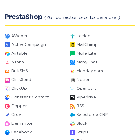
PrestaShop
(261 conector pronto para usar)
AWeber
Leeloo
ActiveCampaign
MailChimp
Airtable
MailerLite
Asana
ManyChat
BulkSMS
Monday.com
ClickSend
Notion
ClickUp
Opencart
Constant Contact
Pipedrive
Copper
RSS
Crove
Salesforce CRM
Elementor
Slack
Facebook
Stripe