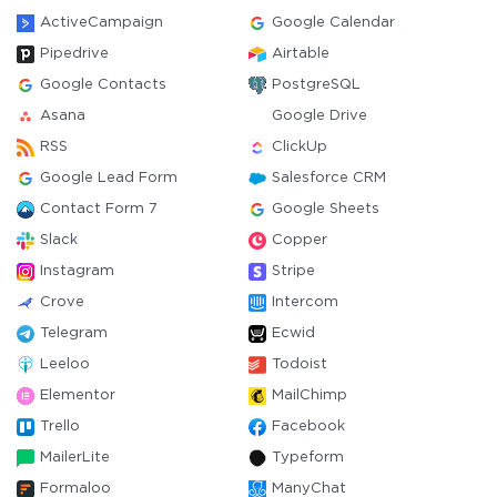
ActiveCampaign
Google Calendar
Pipedrive
Airtable
Google Contacts
PostgreSQL
Asana
Google Drive
RSS
ClickUp
Google Lead Form
Salesforce CRM
Contact Form 7
Google Sheets
Slack
Copper
Instagram
Stripe
Crove
Intercom
Telegram
Ecwid
Leeloo
Todoist
Elementor
MailChimp
Trello
Facebook
MailerLite
Typeform
Formaloo
ManyChat