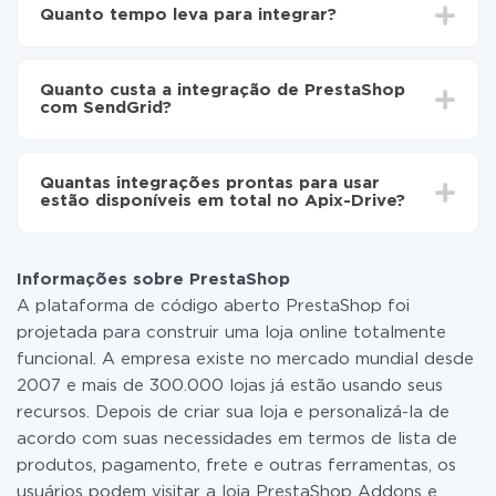
Escolha quais dados transferir de PrestaShop para
Quanto tempo leva para integrar?
SendGrid
Ative a atualização automática
Dependendo do sistema com o qual você vai integrar,
Agora os dados serão transferidos
o tempo de configuração pode variar e estar entre 5 e
automaticamente de PrestaShop para SendGrid
Quanto custa a integração de PrestaShop
30 minutos. Em média, a configuração leva de 10 a 15
com SendGrid?
minutos.
Não é preciso pagar nada pela integração em si, e
todas as funcionalidades estão disponíveis em todas
Quantas integrações prontas para usar
as tarifas. Você paga apenas pela quantidade de
estão disponíveis em total no Apix-Drive?
dados que é realmente transferida de um de seus
sistemas para outro por meio do nosso serviço. Se
No momento, temos prontas para usar296 +
você tem uma pequena quantidade de dados por mês,
integrações, além de PrestaShop e SendGrid
pode usar com segurança um plano de tarifa gratuita
Informações sobre PrestaShop
ou mudar para um de pago, se necessário. Mais
A plataforma de código aberto PrestaShop foi
detalhes sobre
tarifas
.
projetada para construir uma loja online totalmente
funcional. A empresa existe no mercado mundial desde
2007 e mais de 300.000 lojas já estão usando seus
recursos. Depois de criar sua loja e personalizá-la de
acordo com suas necessidades em termos de lista de
produtos, pagamento, frete e outras ferramentas, os
usuários podem visitar a loja PrestaShop Addons e