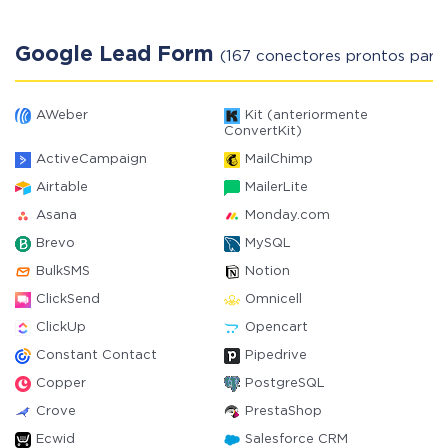
Google Lead Form
(167 conectores prontos para 
AWeber
Kit (anteriormente
ConvertKit)
ActiveCampaign
MailChimp
Airtable
MailerLite
Asana
Monday.com
Brevo
MySQL
BulkSMS
Notion
ClickSend
Omnicell
ClickUp
Opencart
Constant Contact
Pipedrive
Copper
PostgreSQL
Crove
PrestaShop
Ecwid
Salesforce CRM