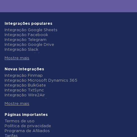
Integrações populares
Integração Google Sheets
Integração Facebook
Integração Telegram
Integração Google Drive
Integração Slack
Integração MailChimp
Mostre mais
Integração Gmail
Integração Trello
Integração ClickUp
Novas integrações
Integração Airtable
Integração Finmap
Integração Google Contacts
Integração Microsoft Dynamics 365
Integração OpenAI (ChatGPT)
Integração BulkGate
Integração Instagram
Integração TxtSync
Integração ActiveCampaign
Integração Wire2Air
Integração Typeform
Integração Corezoid
Integração Salesforce CRM
Mostre mais
Integração Infobip
Integração Monday.com
Integração Instasent
Integração Notion
Integração AtomPark
Páginas importantes
Integração Stripe
Integração TXTImpact
Termos de uso
Integração AWeber
Integração Campaign Monitor
Política de privacidade
Integração Asana
Integração CM.com
Programa de Afiliados
Integração ZOHO CRM
Integração D7 Networks
Tarifas