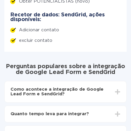
Obter POTENCIALISTAS (novo)
Recetor de dados: SendGrid, ações
disponíveis:
Adicionar contato
excluir contato
Perguntas populares sobre a integração
de Google Lead Form e SendGrid
Como acontece a integração de Google
Lead Form e SendGrid?
Para começar é preciso
registar-se no ApiX-Drive
Escolha quais dados transferir de Google Lead
Quanto tempo leva para integrar?
Form para SendGrid
Ative a atualização automática
Dependendo do sistema com o qual você vai integrar,
Agora os dados serão transferidos
o tempo de configuração pode variar e estar entre 5 e