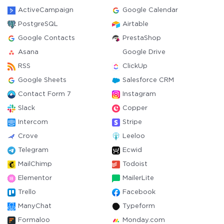
ActiveCampaign
Google Calendar
PostgreSQL
Airtable
Google Contacts
PrestaShop
Asana
Google Drive
RSS
ClickUp
Google Sheets
Salesforce CRM
Contact Form 7
Instagram
Slack
Copper
Intercom
Stripe
Crove
Leeloo
Telegram
Ecwid
MailChimp
Todoist
Elementor
MailerLite
Trello
Facebook
ManyChat
Typeform
Formaloo
Monday.com