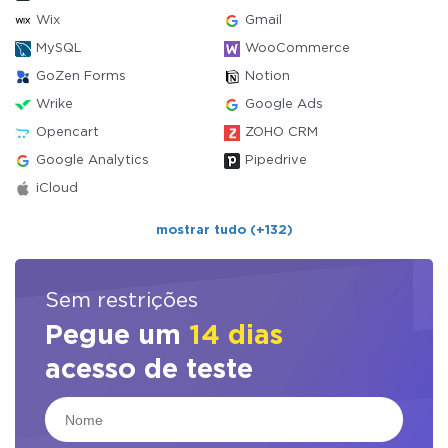
Wix
Gmail
MySQL
WooCommerce
GoZen Forms
Notion
Wrike
Google Ads
Opencart
ZOHO CRM
Google Analytics
Pipedrive
iCloud
mostrar tudo (+132)
Sem restrições
Pegue um
14 dias
acesso de teste