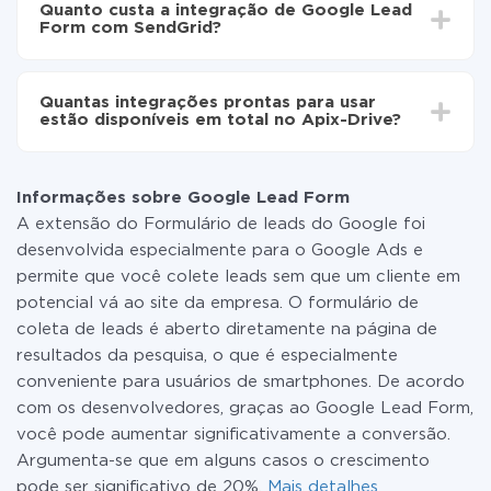
automaticamente de Google Lead Form para
Quanto custa a integração de Google Lead
30 minutos. Em média, a configuração leva de 10 a 15
SendGrid
Form com SendGrid?
minutos.
Não é preciso pagar nada pela integração em si, e
todas as funcionalidades estão disponíveis em todas
Quantas integrações prontas para usar
as tarifas. Você paga apenas pela quantidade de
estão disponíveis em total no Apix-Drive?
dados que é realmente transferida de um de seus
sistemas para outro por meio do nosso serviço. Se
No momento, temos prontas para usar296 +
você tem uma pequena quantidade de dados por mês,
integrações, além de Google Lead Form e SendGrid
pode usar com segurança um plano de tarifa gratuita
Informações sobre Google Lead Form
ou mudar para um de pago, se necessário. Mais
A extensão do Formulário de leads do Google foi
detalhes sobre
tarifas
.
desenvolvida especialmente para o Google Ads e
permite que você colete leads sem que um cliente em
potencial vá ao site da empresa. O formulário de
coleta de leads é aberto diretamente na página de
resultados da pesquisa, o que é especialmente
conveniente para usuários de smartphones. De acordo
com os desenvolvedores, graças ao Google Lead Form,
você pode aumentar significativamente a conversão.
Argumenta-se que em alguns casos o crescimento
pode ser significativo de 20%.
Mais detalhes