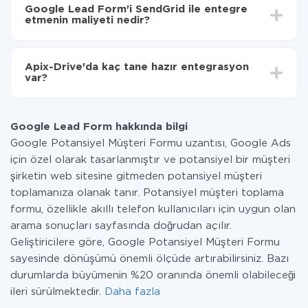
süresi 5 ile 30 dakika arasında değişebilir. Ortalama
SendGrid'ye aktarılacaktır.
Google Lead Form'i SendGrid ile entegre
olarak, 10-15 dakika sürer.
etmenin maliyeti nedir?
Tüm işlevler tüm tarife planlarında mevcut olduğundan
entegrasyon için ödeme yapmanız gerekmez.
Apix-Drive'da kaç tane hazır entegrasyon
Hizmetimiz aracılığıyla yalnızca bir sisteminizden
var?
diğerine aktarılan veri miktarı için ödeme yaparsınız.
Ayda az miktarda veriye sahipseniz, ücretsiz bir plan
Şu anda Google Lead Form ve SendGrid yanında 296 +
kullanabilir ve gerekirse ücretli bir plana geçebilirsiniz.
entegrasyonlarımız var
tarifeleri
hakkında daha fazla bilgi.
Google Lead Form hakkında bilgi
Google Potansiyel Müşteri Formu uzantısı, Google Ads
için özel olarak tasarlanmıştır ve potansiyel bir müşteri
şirketin web sitesine gitmeden potansiyel müşteri
toplamanıza olanak tanır. Potansiyel müşteri toplama
formu, özellikle akıllı telefon kullanıcıları için uygun olan
arama sonuçları sayfasında doğrudan açılır.
Geliştiricilere göre, Google Potansiyel Müşteri Formu
sayesinde dönüşümü önemli ölçüde artırabilirsiniz. Bazı
durumlarda büyümenin %20 oranında önemli olabileceği
ileri sürülmektedir.
Daha fazla