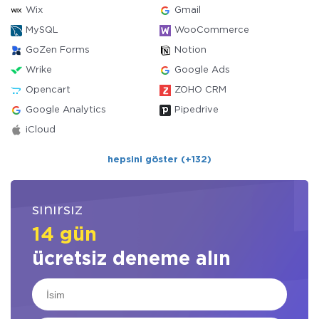
Wix
Gmail
MySQL
WooCommerce
GoZen Forms
Notion
Wrike
Google Ads
Opencart
ZOHO CRM
Google Analytics
Pipedrive
iCloud
hepsini göster (+132)
sınırsız
14 gün
ücretsiz deneme alın