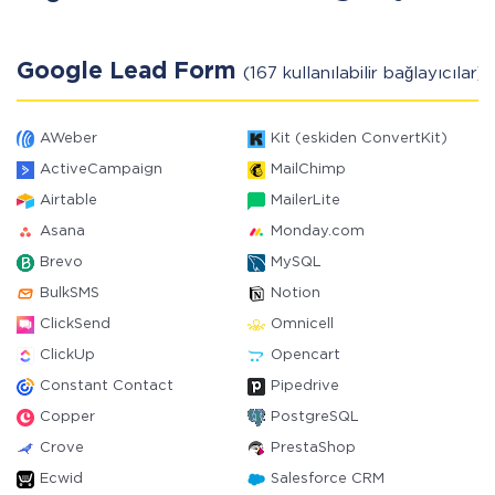
Google Lead Form
(167 kullanılabilir bağlayıcılar)
AWeber
Kit (eskiden ConvertKit)
ActiveCampaign
MailChimp
Airtable
MailerLite
Asana
Monday.com
Brevo
MySQL
BulkSMS
Notion
ClickSend
Omnicell
ClickUp
Opencart
Constant Contact
Pipedrive
Copper
PostgreSQL
Crove
PrestaShop
Ecwid
Salesforce CRM