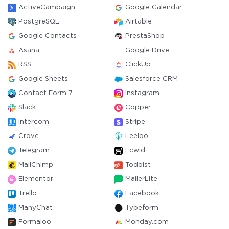
ActiveCampaign
Google Calendar
PostgreSQL
Airtable
Google Contacts
PrestaShop
Asana
Google Drive
RSS
ClickUp
Google Sheets
Salesforce CRM
Contact Form 7
Instagram
Slack
Copper
Intercom
Stripe
Crove
Leeloo
Telegram
Ecwid
MailChimp
Todoist
Elementor
MailerLite
Trello
Facebook
ManyChat
Typeform
Formaloo
Monday.com