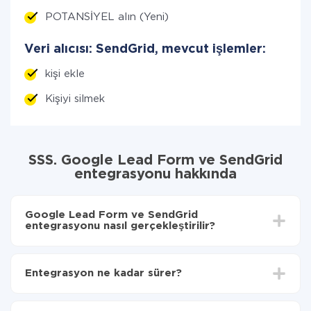
POTANSİYEL alın (Yeni)
Veri alıcısı: SendGrid, mevcut işlemler:
kişi ekle
Kişiyi silmek
SSS. Google Lead Form ve SendGrid
entegrasyonu hakkında
Google Lead Form ve SendGrid
entegrasyonu nasıl gerçekleştirilir?
İlk olarak,
'ı ApiX-Drive
'a kaydetmeniz gerekir.
Google Lead Form'den SendGrid'ye hangi verilerin
Entegrasyon ne kadar sürer?
aktarılacağını seçin
Otomatik güncellemeyi aç
Entegre etmek istediğiniz sisteme bağlı olarak kurulum
Artık veriler otomatik olarak Google Lead Form'den