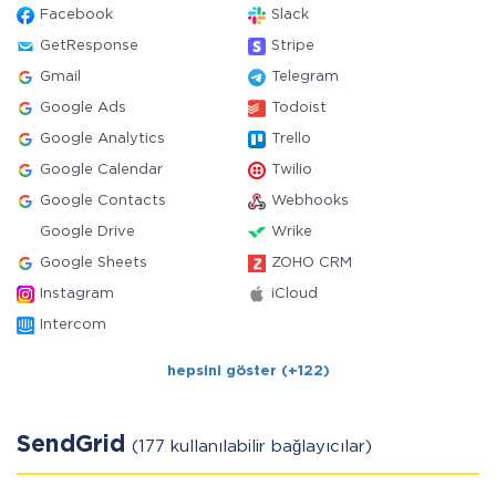
Facebook
Slack
GetResponse
Stripe
Gmail
Telegram
Google Ads
Todoist
Google Analytics
Trello
Google Calendar
Twilio
Google Contacts
Webhooks
Google Drive
Wrike
Google Sheets
ZOHO CRM
Instagram
iCloud
Intercom
hepsini göster (+122)
SendGrid
(177 kullanılabilir bağlayıcılar)