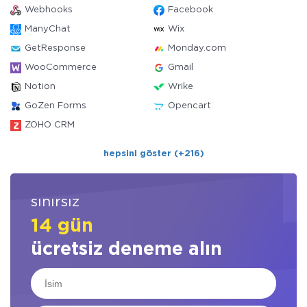
Webhooks
Facebook
ManyChat
Wix
GetResponse
Monday.com
WooCommerce
Gmail
Notion
Wrike
GoZen Forms
Opencart
ZOHO CRM
hepsini göster (+216)
sınırsız
14 gün
ücretsiz deneme alın