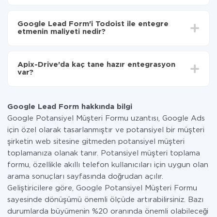
Otomatik güncellemeyi aç
Entegre etmek istediğiniz sisteme bağlı olarak kurulum
Artık veriler otomatik olarak Google Lead Form'den
süresi 5 ile 30 dakika arasında değişebilir. Ortalama
Todoist'ye aktarılacaktır.
Google Lead Form'i Todoist ile entegre
olarak, 10-15 dakika sürer.
etmenin maliyeti nedir?
Tüm işlevler tüm tarife planlarında mevcut olduğundan
entegrasyon için ödeme yapmanız gerekmez.
Apix-Drive'da kaç tane hazır entegrasyon
Hizmetimiz aracılığıyla yalnızca bir sisteminizden
var?
diğerine aktarılan veri miktarı için ödeme yaparsınız.
Ayda az miktarda veriye sahipseniz, ücretsiz bir plan
Şu anda Google Lead Form ve Todoist yanında 296 +
kullanabilir ve gerekirse ücretli bir plana geçebilirsiniz.
entegrasyonlarımız var
tarifeleri
hakkında daha fazla bilgi.
Google Lead Form hakkında bilgi
Google Potansiyel Müşteri Formu uzantısı, Google Ads
için özel olarak tasarlanmıştır ve potansiyel bir müşteri
şirketin web sitesine gitmeden potansiyel müşteri
toplamanıza olanak tanır. Potansiyel müşteri toplama
formu, özellikle akıllı telefon kullanıcıları için uygun olan
arama sonuçları sayfasında doğrudan açılır.
Geliştiricilere göre, Google Potansiyel Müşteri Formu
sayesinde dönüşümü önemli ölçüde artırabilirsiniz. Bazı
durumlarda büyümenin %20 oranında önemli olabileceği