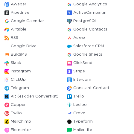
AWeber
Google Analytics
Pipedrive
ActiveCampaign
Google Calendar
PostgreSQL
Airtable
Google Contacts
RSS
Asana
Google Drive
Salesforce CRM
BulkSMS
Google Sheets
Slack
ClickSend
Instagram
Stripe
ClickUp
Intercom
Telegram
Constant Contact
Kit (eskiden ConvertKit)
Trello
Copper
Leeloo
Twilio
Crove
MailChimp
Typeform
Elementor
MailerLite