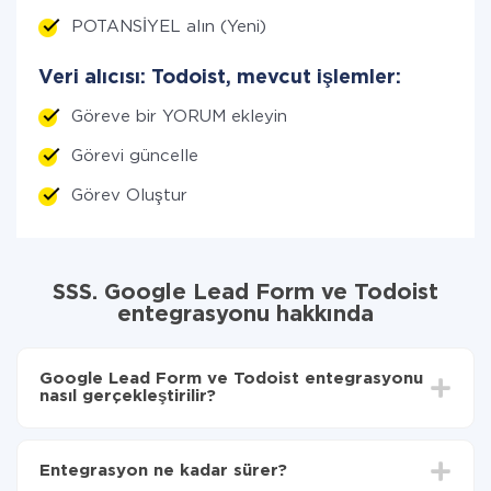
POTANSİYEL alın (Yeni)
Veri alıcısı: Todoist, mevcut işlemler:
Göreve bir YORUM ekleyin
Görevi güncelle
Görev Oluştur
SSS. Google Lead Form ve Todoist
entegrasyonu hakkında
Google Lead Form ve Todoist entegrasyonu
nasıl gerçekleştirilir?
İlk olarak,
'ı ApiX-Drive
'a kaydetmeniz gerekir.
Google Lead Form'den Todoist'ye hangi verilerin
Entegrasyon ne kadar sürer?
aktarılacağını seçin