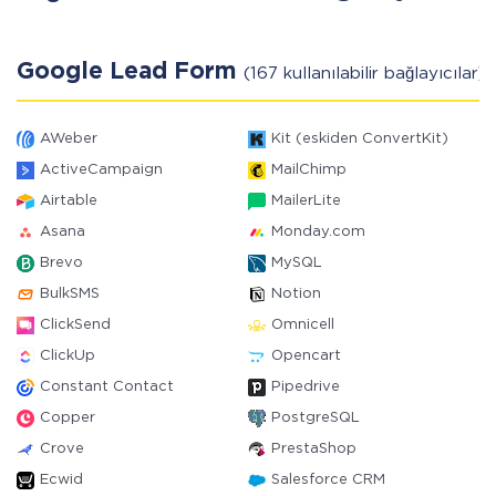
Google Lead Form
(167 kullanılabilir bağlayıcılar)
AWeber
Kit (eskiden ConvertKit)
ActiveCampaign
MailChimp
Airtable
MailerLite
Asana
Monday.com
Brevo
MySQL
BulkSMS
Notion
ClickSend
Omnicell
ClickUp
Opencart
Constant Contact
Pipedrive
Copper
PostgreSQL
Crove
PrestaShop
Ecwid
Salesforce CRM