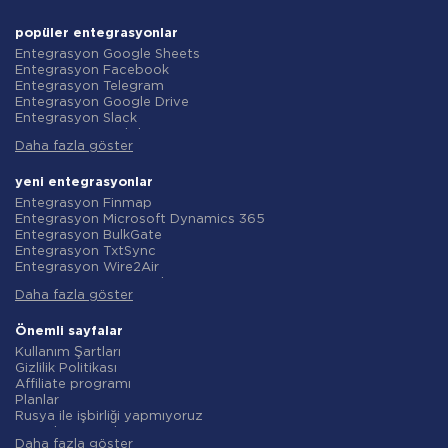
popüler entegrasyonlar
Entegrasyon Google Sheets
Entegrasyon Facebook
Entegrasyon Telegram
Entegrasyon Google Drive
Entegrasyon Slack
Entegrasyon MailChimp
Daha fazla göster
Entegrasyon Gmail
Entegrasyon Trello
Entegrasyon ClickUp
yeni entegrasyonlar
Entegrasyon Airtable
Entegrasyon Finmap
Entegrasyon Google Contacts
Entegrasyon Microsoft Dynamics 365
Entegrasyon OpenAI (ChatGPT)
Entegrasyon BulkGate
Entegrasyon Instagram
Entegrasyon TxtSync
Entegrasyon ActiveCampaign
Entegrasyon Wire2Air
Entegrasyon Typeform
Entegrasyon Corezoid
Entegrasyon Salesforce CRM
Daha fazla göster
Entegrasyon Infobip
Entegrasyon Monday.com
Entegrasyon Instasent
Entegrasyon Notion
Entegrasyon AtomPark
Önemli sayfalar
Entegrasyon Stripe
Entegrasyon TXTImpact
Kullanım Şartları
Entegrasyon AWeber
Entegrasyon Campaign Monitor
Gizlilik Politikası
Entegrasyon Asana
Entegrasyon CM.com
Affiliate programı
Entegrasyon ZOHO CRM
Entegrasyon D7 Networks
Planlar
Entegrasyon Webhooks
Entegrasyon SMS.to
Rusya ile işbirliği yapmıyoruz
Entegrasyon GetResponse
Entegrasyon SMSGlobal
Veri işleme sözleşmesi
Entegrasyon WooCommerce
Entegrasyon Textlocal
Daha fazla göster