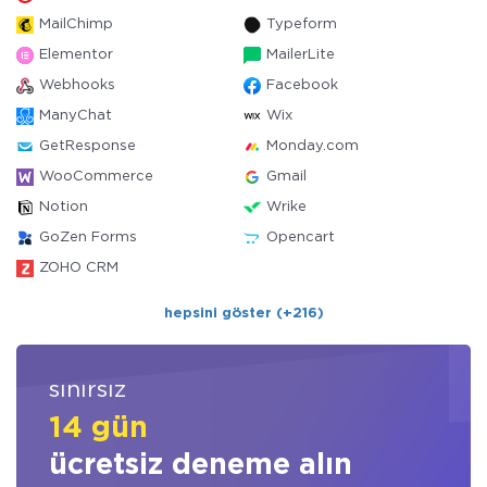
MailChimp
Typeform
Elementor
MailerLite
Webhooks
Facebook
ManyChat
Wix
GetResponse
Monday.com
WooCommerce
Gmail
Notion
Wrike
GoZen Forms
Opencart
ZOHO CRM
hepsini göster (+216)
sınırsız
14 gün
ücretsiz deneme alın