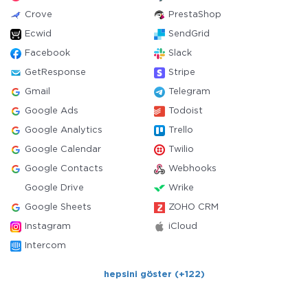
Crove
PrestaShop
Ecwid
SendGrid
Facebook
Slack
GetResponse
Stripe
Gmail
Telegram
Google Ads
Todoist
Google Analytics
Trello
Google Calendar
Twilio
Google Contacts
Webhooks
Google Drive
Wrike
Google Sheets
ZOHO CRM
Instagram
iCloud
Intercom
hepsini göster (+122)