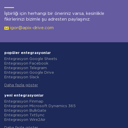
İşbirliği için herhangi bir öneriniz varsa, kesinlikle
fikirlerinizi bizimle şu adresten paylaşınız:
igor@apix-drive.com
popüler entegrasyonlar
Entegrasyon Google Sheets
Entegrasyon Facebook
Entegrasyon Telegram
Entegrasyon Google Drive
Entegrasyon Slack
Entegrasyon MailChimp
Daha fazla göster
Entegrasyon Gmail
Entegrasyon Trello
Entegrasyon ClickUp
yeni entegrasyonlar
Entegrasyon Airtable
Entegrasyon Finmap
Entegrasyon Google Contacts
Entegrasyon Microsoft Dynamics 365
Entegrasyon OpenAI (ChatGPT)
Entegrasyon BulkGate
Entegrasyon Instagram
Entegrasyon TxtSync
Entegrasyon ActiveCampaign
Entegrasyon Wire2Air
Entegrasyon Typeform
Entegrasyon Corezoid
Entegrasyon Salesforce CRM
Daha fazla göster