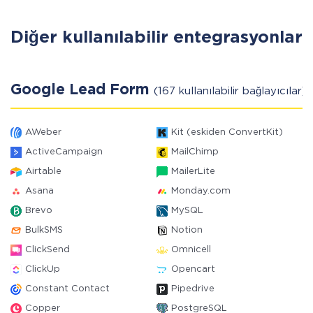
Diğer kullanılabilir entegrasyonlar
Google Lead Form
(167 kullanılabilir bağlayıcılar)
AWeber
Kit (eskiden ConvertKit)
ActiveCampaign
MailChimp
Airtable
MailerLite
Asana
Monday.com
Brevo
MySQL
BulkSMS
Notion
ClickSend
Omnicell
ClickUp
Opencart
Constant Contact
Pipedrive
Copper
PostgreSQL