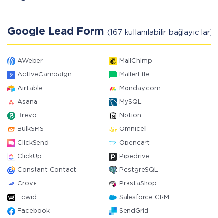
Google Lead Form
(167 kullanılabilir bağlayıcılar)
AWeber
MailChimp
ActiveCampaign
MailerLite
Airtable
Monday.com
Asana
MySQL
Brevo
Notion
BulkSMS
Omnicell
ClickSend
Opencart
ClickUp
Pipedrive
Constant Contact
PostgreSQL
Crove
PrestaShop
Ecwid
Salesforce CRM
Facebook
SendGrid