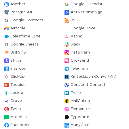
AWeber
Google Calendar
PostgreSQL
ActiveCampaign
Google Contacts
RSS
Airtable
Google Drive
Salesforce CRM
Asana
Google Sheets
Slack
BulkSMS
Instagram
Stripe
ClickSend
Intercom
Telegram
ClickUp
Kit (eskiden ConvertKit)
Todoist
Constant Contact
Leeloo
Trello
Crove
MailChimp
Twilio
Elementor
MailerLite
Typeform
Facebook
ManyChat