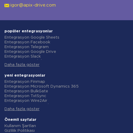
igor@apix-drive.com
popüler entegrasyonlar
Entegrasyon Google Sheets
Entegrasyon Facebook
Entegrasyon Telegram
Entegrasyon Google Drive
Entegrasyon Slack
Entegrasyon MailChimp
Daha fazla göster
Entegrasyon Gmail
Entegrasyon Trello
Entegrasyon ClickUp
yeni entegrasyonlar
Entegrasyon Airtable
Entegrasyon Finmap
Entegrasyon Google Contacts
Entegrasyon Microsoft Dynamics 365
Entegrasyon OpenAI (ChatGPT)
Entegrasyon BulkGate
Entegrasyon Instagram
Entegrasyon TxtSync
Entegrasyon ActiveCampaign
Entegrasyon Wire2Air
Entegrasyon Typeform
Entegrasyon Corezoid
Entegrasyon Salesforce CRM
Daha fazla göster
Entegrasyon Infobip
Entegrasyon Monday.com
Entegrasyon Instasent
Entegrasyon Notion
Entegrasyon AtomPark
Önemli sayfalar
Entegrasyon Stripe
Entegrasyon TXTImpact
Kullanım Şartları
Entegrasyon AWeber
Entegrasyon Campaign Monitor
Gizlilik Politikası
Entegrasyon Asana