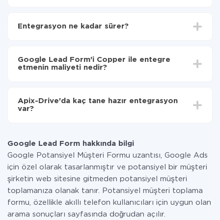
İlk olarak,
'ı ApiX-Drive
'a kaydetmeniz gerekir.
Google Lead Form'den Copper'ye hangi verilerin
Entegrasyon ne kadar sürer?
aktarılacağını seçin
Otomatik güncellemeyi aç
Entegre etmek istediğiniz sisteme bağlı olarak kurulum
Artık veriler otomatik olarak Google Lead Form'den
süresi 5 ile 30 dakika arasında değişebilir. Ortalama
Copper'ye aktarılacaktır.
Google Lead Form'i Copper ile entegre
olarak, 10-15 dakika sürer.
etmenin maliyeti nedir?
Tüm işlevler tüm tarife planlarında mevcut olduğundan
entegrasyon için ödeme yapmanız gerekmez.
Apix-Drive'da kaç tane hazır entegrasyon
Hizmetimiz aracılığıyla yalnızca bir sisteminizden
var?
diğerine aktarılan veri miktarı için ödeme yaparsınız.
Ayda az miktarda veriye sahipseniz, ücretsiz bir plan
Şu anda Google Lead Form ve Copper yanında 296 +
kullanabilir ve gerekirse ücretli bir plana geçebilirsiniz.
entegrasyonlarımız var
tarifeleri
hakkında daha fazla bilgi.
Google Lead Form hakkında bilgi
Google Potansiyel Müşteri Formu uzantısı, Google Ads
için özel olarak tasarlanmıştır ve potansiyel bir müşteri
şirketin web sitesine gitmeden potansiyel müşteri
toplamanıza olanak tanır. Potansiyel müşteri toplama
formu, özellikle akıllı telefon kullanıcıları için uygun olan
arama sonuçları sayfasında doğrudan açılır.