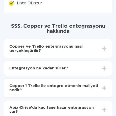
Liste Oluştur
SSS. Copper ve Trello entegrasyonu
hakkında
Copper ve Trello entegrasyonu nasıl
gerçekleştirilir?
İlk olarak,
'ı ApiX-Drive
'a kaydetmeniz gerekir.
Copper'den Trello'ye hangi verilerin aktarılacağını
Entegrasyon ne kadar sürer?
seçin
Otomatik güncellemeyi aç
Entegre etmek istediğiniz sisteme bağlı olarak kurulum
Artık veriler otomatik olarak Copper'den Trello'ye
süresi 5 ile 30 dakika arasında değişebilir. Ortalama
aktarılacaktır.
Copper'i Trello ile entegre etmenin maliyeti
olarak, 10-15 dakika sürer.
nedir?
Tüm işlevler tüm tarife planlarında mevcut olduğundan
entegrasyon için ödeme yapmanız gerekmez.
Apix-Drive'da kaç tane hazır entegrasyon
Hizmetimiz aracılığıyla yalnızca bir sisteminizden
var?
diğerine aktarılan veri miktarı için ödeme yaparsınız.