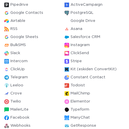
Pipedrive
ActiveCampaign
Google Contacts
PostgreSQL
Airtable
Google Drive
RSS
Asana
Google Sheets
Salesforce CRM
BulkSMS
Instagram
Slack
ClickSend
Intercom
Stripe
ClickUp
Kit (eskiden ConvertKit)
Telegram
Constant Contact
Leeloo
Todoist
Crove
MailChimp
Twilio
Elementor
MailerLite
Typeform
Facebook
ManyChat
Webhooks
GetResponse