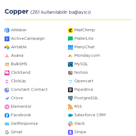
Copper
(261 kullanılabilir bağlayıcı)
AWeber
MailChimp
ActiveCampaign
MailerLite
Airtable
ManyChat
Asana
Monday.com
BulkSMS
MySQL
ClickSend
Notion
ClickUp
Opencart
Constant Contact
Pipedrive
Crove
PostgreSQL
Elementor
RSS
Facebook
Salesforce CRM
GetResponse
Slack
Gmail
Stripe