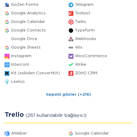
GoZen Forms
Telegram
Google Analytics
Todoist
Google Calendar
Twilio
Google Contacts
Typeform
Google Drive
Webhooks
Google Sheets
Wix
Instagram
WooCommerce
Intercom
Wrike
Kit (eskiden ConvertKit)
ZOHO CRM
Leeloo
hepsini göster (+216)
Trello
(261 kullanılabilir bağlayıcı)
AWeber
Google Calendar