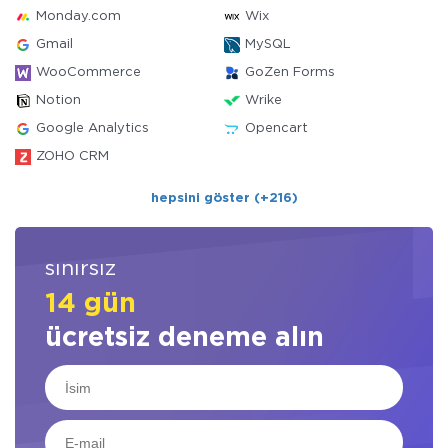
Monday.com
Wix
Gmail
MySQL
WooCommerce
GoZen Forms
Notion
Wrike
Google Analytics
Opencart
ZOHO CRM
hepsini göster (+216)
sınırsız
14 gün
ücretsiz deneme alın