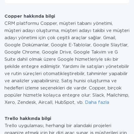
Ayda az miktarda veriye sahipseniz, ücretsiz bir plan
Şu anda Copper ve Trello yanında 296 +
kullanabilir ve gerekirse ücretli bir plana geçebilirsiniz.
entegrasyonlarımız var
tarifeleri
hakkında daha fazla bilgi.
Copper hakkında bilgi
CRM platformu Copper, müşteri tabanı yönetimi,
müşteri adayı oluşturma, müşteri adayı takibi ve müşteri
adayı yönetimi için çok çeşitli araçlar sağlar. Gmail,
Google Dokümanlar, Google E-Tablolar, Google Slaytlar,
Google Chrome, Google Drive, Google Takvim ve G
Suite dahil olmak üzere Google hizmetleriyle sıkı bir
şekilde entegre edilmiştir. Yardımı ile satışları yönetebilir
ve rutin süreçleri otomatikleştirebilir, tahminler yapabilir
ve analizler yapabilirsiniz. Satış hunisi oluşturma ve
hedefleri izleme seçenekleri de vardır. Copper, birçok
popüler hizmetle kolayca entegre olur: Slack, Mailchimp,
Xero, Zendesk, Aircall, HubSpot, vb.
Daha fazla
Trello hakkında bilgi
Trello uygulaması, herhangi bir alandaki projeleri
organize etmek için bir dizi araç sunar, iş müşterileri için