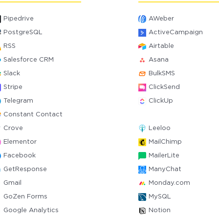
Pipedrive
AWeber
PostgreSQL
ActiveCampaign
RSS
Airtable
Salesforce CRM
Asana
Slack
BulkSMS
Stripe
ClickSend
Telegram
ClickUp
Constant Contact
Crove
Leeloo
Elementor
MailChimp
Facebook
MailerLite
GetResponse
ManyChat
Gmail
Monday.com
GoZen Forms
MySQL
Google Analytics
Notion