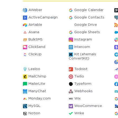
AWeber
Google Calendar
ActiveCampaign
Google Contacts
Airtable
Google Drive
Asana
Google Sheets
BulkSMS
Instagram
ClickSend
Intercom
ClickUp
Kit (ehemals
ConvertKit)
Leeloo
Todoist
MailChimp
Twilio
MailerLite
Typeform
ManyChat
Webhooks
Monday.com
Wix
MySQL
WooCommerce
Notion
Wrike