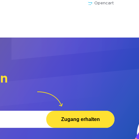
Opencart
rn
Zugang erhalten