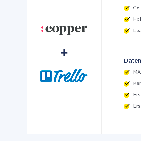
Gel
Ho
Lea
Daten
MA
Kar
Ers
Ers