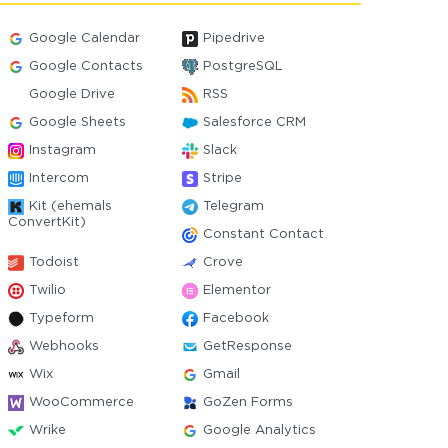
Google Calendar
Pipedrive
Google Contacts
PostgreSQL
Google Drive
RSS
Google Sheets
Salesforce CRM
Instagram
Slack
Intercom
Stripe
Kit (ehemals
Telegram
ConvertKit)
Constant Contact
Todoist
Crove
Twilio
Elementor
Typeform
Facebook
Webhooks
GetResponse
Wix
Gmail
WooCommerce
GoZen Forms
Wrike
Google Analytics