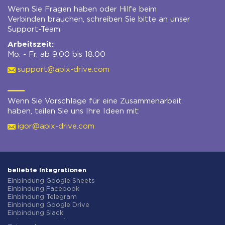
Wenn Sie Fragen haben oder Hilfe beim
Verbinden brauchen, schreiben Sie bitte an unser
Support-Team:
Arbeitszeit:
Mo. - Fr. ab 9:00 bis 18:00
support@apix-drive.com
Wenn Sie Vorschläge für eine Zusammenarbeit
haben, teilen Sie uns Ihre Ideen mit:
igor@apix-drive.com
beliebte Integrationen
Einbindung Google Sheets
Einbindung Facebook
Einbindung Telegram
Einbindung Google Drive
Einbindung Slack
Einbindung MailChimp