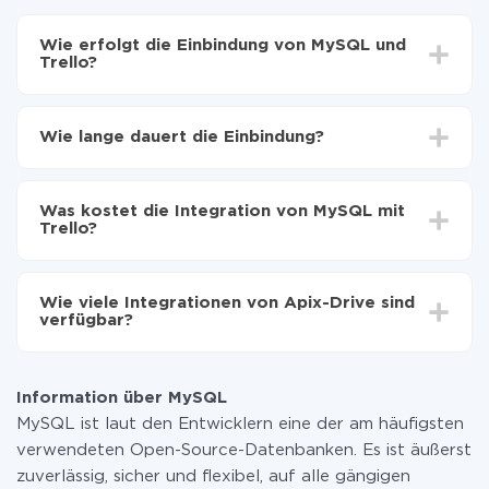
Wie erfolgt die Einbindung von MySQL und
Trello?
Zuerst muss man sich
bei ApiX-Drive registrieren
Wählen, welche Daten von MySQL auf Trello zu
Wie lange dauert die Einbindung?
übertragen
Automatische Aktualisierung aktivieren
Je nach System, das Sie integrieren möchten, kann die
Jetzt werden die Daten automatisch von MySQL
Einrichtungszeit zwischen 5 und 30 Minuten variieren.
auf Trello übertragen
Was kostet die Integration von MySQL mit
Im Durchschnitt dauert es 10-15 Minuten.
Trello?
Sie müssen für die Integration nicht bezahlen, da alle
Funktionen in allen Tarifplänen verfügbar sind. Sie
Wie viele Integrationen von Apix-Drive sind
zahlen nur für die Datenmenge, die über unseren
verfügbar?
Service von einem System auf ein anderes übertragen
wird. Wenn Sie eine geringe Datenmenge pro Monat
Zurzeit haben wir 296+ Integrationen ausser MySQL
haben, können Sie einen kostenlosen Plan nutzen und
und Trello
bei Bedarf zu einem kostenpflichtigen wechseln.
Information über MySQL
Weitere Informationen zu
Tarifen
.
MySQL ist laut den Entwicklern eine der am häufigsten
verwendeten Open-Source-Datenbanken. Es ist äußerst
zuverlässig, sicher und flexibel, auf alle gängigen