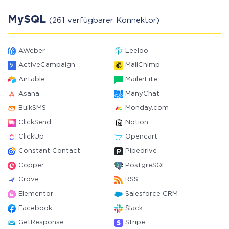
MySQL
(261 verfügbarer Konnektor)
AWeber
Leeloo
ActiveCampaign
MailChimp
Airtable
MailerLite
Asana
ManyChat
BulkSMS
Monday.com
ClickSend
Notion
ClickUp
Opencart
Constant Contact
Pipedrive
Copper
PostgreSQL
Crove
RSS
Elementor
Salesforce CRM
Facebook
Slack
GetResponse
Stripe