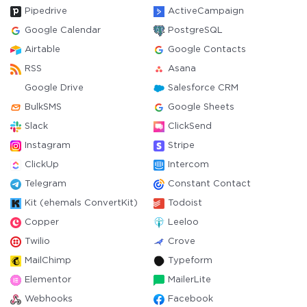
Pipedrive
ActiveCampaign
Google Calendar
PostgreSQL
Airtable
Google Contacts
RSS
Asana
Google Drive
Salesforce CRM
BulkSMS
Google Sheets
Slack
ClickSend
Instagram
Stripe
ClickUp
Intercom
Telegram
Constant Contact
Kit (ehemals ConvertKit)
Todoist
Copper
Leeloo
Twilio
Crove
MailChimp
Typeform
Elementor
MailerLite
Webhooks
Facebook