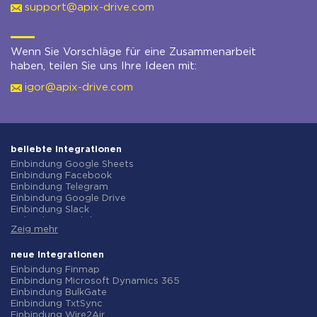
support@apix-drive.com
Wenn Sie Vorschläge für eine Zusammenarbeit
haben, teilen Sie uns Ihre Ideen mit:
igor@apix-drive.com
beliebte Integrationen
Einbindung Google Sheets
Einbindung Facebook
Einbindung Telegram
Einbindung Google Drive
Einbindung Slack
Einbindung MailChimp
Zeig mehr
Einbindung Gmail
Einbindung Trello
Einbindung ClickUp
neue Integrationen
Einbindung Airtable
Einbindung Finmap
Einbindung Google Contacts
Einbindung Microsoft Dynamics 365
Einbindung OpenAI (ChatGPT)
Einbindung BulkGate
Einbindung Instagram
Einbindung TxtSync
Einbindung ActiveCampaign
Einbindung Wire2Air