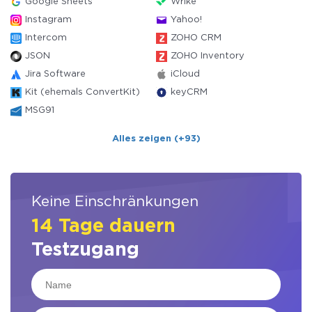
Google Sheets
Wrike
Instagram
Yahoo!
Intercom
ZOHO CRM
JSON
ZOHO Inventory
Jira Software
iCloud
Kit (ehemals ConvertKit)
keyCRM
MSG91
Alles zeigen (+93)
Keine Einschränkungen
14 Tage dauern
Testzugang