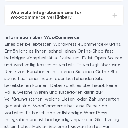
Jetzt werden die Daten automatisch von einem
Sie müssen für die Integration nicht bezahlen, da alle
System auf das andere übertragen.
Funktionen in allen Tarifplänen verfügbar sind. Sie
Wie viele Integrationen sind für
zahlen nur für die Datenmenge, die über unseren
WooCommerce verfügbar?
Service von einem System auf ein anderes übertragen
wird. Wenn Sie eine geringe Datenmenge pro Monat
Momentan haben wir 311 Integrationen von
haben, können Sie einen kostenlosen Plan nutzen und
WooCommerce mit anderen Systemen
bei Bedarf zu einem kostenpflichtigen wechseln.
Information über WooCommerce
Weitere Informationen zu
Tarifen
.
Eines der beliebtesten WordPress eCommerce-Plugins.
Ermöglicht es Ihnen, schnell einen Online-Shop fast
beliebiger Komplexität aufzubauen. Es ist Open Source
und wird völlig kostenlos verteilt. Es verfügt über eine
Reihe von Funktionen, mit denen Sie einen Online-Shop
schnell auf einer neuen oder bestehenden Site
bereitstellen können. Dabei spielt es überhaupt keine
Rolle, welche Waren und Kategorien darin zur
Verfügung stehen, welche Liefer- oder Zahlungsarten
geplant sind. WooCommerce hat eine Reihe von
Vorteilen. Es bietet eine vollständige WordPress-
Integration und ist hochgradig anpassbar. Gleichzeitig
ist ein hohes Maß an Sicherheit gewährleistet. Für