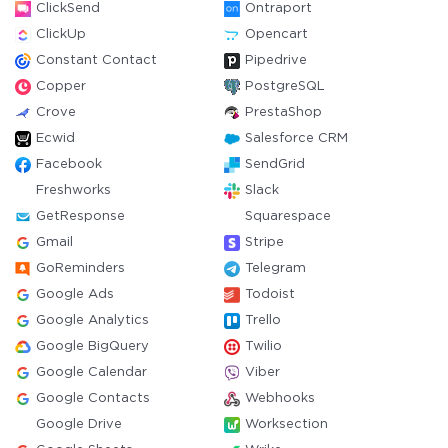
ClickSend
Ontraport
ClickUp
Opencart
Constant Contact
Pipedrive
Copper
PostgreSQL
Crove
PrestaShop
Ecwid
Salesforce CRM
Facebook
SendGrid
Freshworks
Slack
GetResponse
Squarespace
Gmail
Stripe
GoReminders
Telegram
Google Ads
Todoist
Google Analytics
Trello
Google BigQuery
Twilio
Google Calendar
Viber
Google Contacts
Webhooks
Google Drive
Worksection