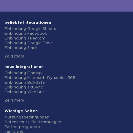
beliebte Integrationen
Einbindung Google Sheets
Einbindung Facebook
Einbindung Telegram
Einbindung Google Drive
Einbindung Slack
Einbindung MailChimp
Zeig mehr
Einbindung Gmail
Einbindung Trello
Einbindung ClickUp
neue Integrationen
Einbindung Airtable
Einbindung Finmap
Einbindung Google Contacts
Einbindung Microsoft Dynamics 365
Einbindung OpenAI (ChatGPT)
Einbindung BulkGate
Einbindung Instagram
Einbindung TxtSync
Einbindung ActiveCampaign
Einbindung Wire2Air
Einbindung Typeform
Einbindung Corezoid
Einbindung Salesforce CRM
Zeig mehr
Einbindung Infobip
Einbindung Monday.com
Einbindung Instasent
Einbindung Notion
Einbindung AtomPark
Wichtige Seiten
Einbindung Stripe
Einbindung TXTImpact
Nutzungsbedingungen
Einbindung AWeber
Einbindung Campaign Monitor
Datenschutz-Bestimmungen
Einbindung Asana
Einbindung CM.com
Partnerprogramm
Einbindung ZOHO CRM
Einbindung D7 Networks
Tarifpläne