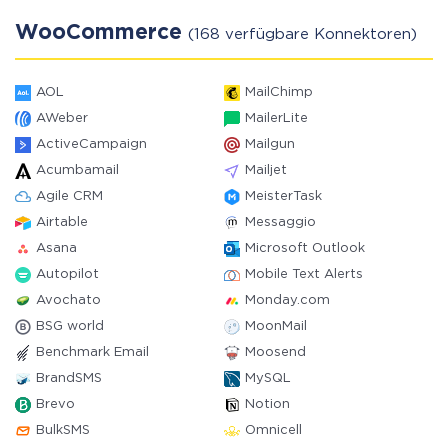
WooCommerce
(168 verfügbare Konnektoren)
AOL
MailChimp
AWeber
MailerLite
ActiveCampaign
Mailgun
Acumbamail
Mailjet
Agile CRM
MeisterTask
Airtable
Messaggio
Asana
Microsoft Outlook
Autopilot
Mobile Text Alerts
Avochato
Monday.com
BSG world
MoonMail
Benchmark Email
Moosend
BrandSMS
MySQL
Brevo
Notion
BulkSMS
Omnicell