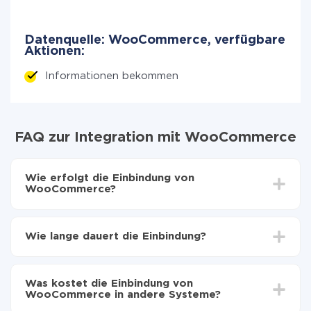
Datenquelle: WooCommerce, verfügbare
Aktionen:
Informationen bekommen
FAQ zur Integration mit WooCommerce
Wie erfolgt die Einbindung von
WooCommerce?
Zuerst muss man sich
bei ApiX-Drive registrieren
Dann wählen Sie den Dienst WooCommerce in der
Wie lange dauert die Einbindung?
Weboberfläche aus, den Sie integrieren
möchten.WooCommerce (jetzt 311 verfügbare
Je nach System, das Sie integrieren möchten, kann die
Konnektoren)
Einrichtungszeit zwischen 5 und 30 Minuten variieren.
Wählen, welche Daten von einem System auf ein
Was kostet die Einbindung von
Im Durchschnitt dauert es 10-15 Minuten.
anderes zu übertragen
WooCommerce in andere Systeme?
Automatische Aktualisierung aktivieren