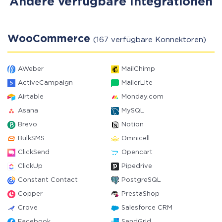
Andere verfügbare Integrationen
WooCommerce
(167 verfügbare Konnektoren)
AWeber
MailChimp
ActiveCampaign
MailerLite
Airtable
Monday.com
Asana
MySQL
Brevo
Notion
BulkSMS
Omnicell
ClickSend
Opencart
ClickUp
Pipedrive
Constant Contact
PostgreSQL
Copper
PrestaShop
Crove
Salesforce CRM
Facebook
SendGrid