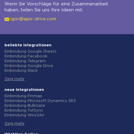
Wenn Sie Vorschläge für eine Zusammenarbeit
haben, teilen Sie uns Ihre Ideen mit:
igor@apix-drive.com
beliebte Integrationen
Einbindung Google Sheets
Einbindung Facebook
Einbindung Telegram
Einbindung Google Drive
Einbindung Slack
Einbindung MailChimp
Zeig mehr
Einbindung Gmail
Einbindung Trello
Einbindung ClickUp
neue Integrationen
Einbindung Airtable
Einbindung Finmap
Einbindung Google Contacts
Einbindung Microsoft Dynamics 365
Einbindung OpenAI (ChatGPT)
Einbindung BulkGate
Einbindung Instagram
Einbindung TxtSync
Einbindung ActiveCampaign
Einbindung Wire2Air
Einbindung Typeform
Einbindung Corezoid
Einbindung Salesforce CRM
Zeig mehr
Einbindung Infobip
Einbindung Monday.com
Einbindung Instasent
Einbindung Notion