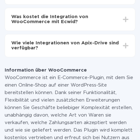
Automatische Aktualisierung aktivieren
Je nach System, das Sie integrieren möchten, kann die
Jetzt werden die Daten automatisch von
Einrichtungszeit zwischen 5 und 30 Minuten variieren.
WooCommerce auf Ecwid übertragen
Was kostet die Integration von
Im Durchschnitt dauert es 10-15 Minuten.
WooCommerce mit Ecwid?
Sie müssen für die Integration nicht bezahlen, da alle
Funktionen in allen Tarifplänen verfügbar sind. Sie
Wie viele Integrationen von Apix-Drive sind
zahlen nur für die Datenmenge, die über unseren
verfügbar?
Service von einem System auf ein anderes übertragen
wird. Wenn Sie eine geringe Datenmenge pro Monat
Zurzeit haben wir 296+ Integrationen ausser
haben, können Sie einen kostenlosen Plan nutzen und
WooCommerce und Ecwid
bei Bedarf zu einem kostenpflichtigen wechseln.
Information über WooCommerce
Weitere Informationen zu
Tarifen
.
WooCommerce ist ein E-Commerce-Plugin, mit dem Sie
einen Online-Shop auf einer WordPress-Site
bereitstellen können. Dank seiner Funktionalität,
Flexibilität und vielen zusätzlichen Erweiterungen
können Sie Geschäfte beliebiger Komplexität erstellen,
unabhängig davon, welche Art von Waren sie
verkaufen, welche Zahlungsarten akzeptiert werden
und wie sie geliefert werden. Das Plugin wird komplett
kostenlos vertrieben und erfreut sich bei Nutzern aus