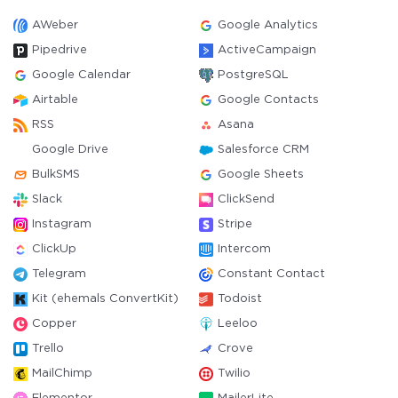
AWeber
Google Analytics
Pipedrive
ActiveCampaign
Google Calendar
PostgreSQL
Airtable
Google Contacts
RSS
Asana
Google Drive
Salesforce CRM
BulkSMS
Google Sheets
Slack
ClickSend
Instagram
Stripe
ClickUp
Intercom
Telegram
Constant Contact
Kit (ehemals ConvertKit)
Todoist
Copper
Leeloo
Trello
Crove
MailChimp
Twilio