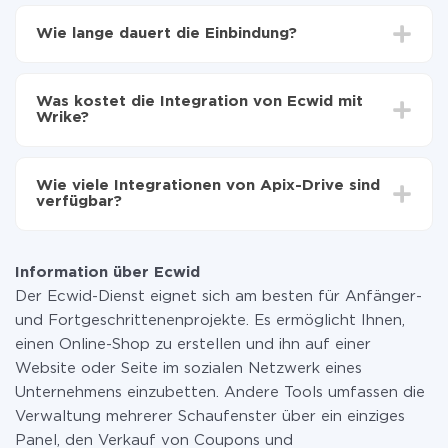
Zuerst muss man sich
bei ApiX-Drive registrieren
Wählen, welche Daten von Ecwid auf Wrike zu
Wie lange dauert die Einbindung?
übertragen
Automatische Aktualisierung aktivieren
Je nach System, das Sie integrieren möchten, kann die
Jetzt werden die Daten automatisch von Ecwid auf
Einrichtungszeit zwischen 5 und 30 Minuten variieren.
Wrike übertragen
Was kostet die Integration von Ecwid mit
Im Durchschnitt dauert es 10-15 Minuten.
Wrike?
Sie müssen für die Integration nicht bezahlen, da alle
Funktionen in allen Tarifplänen verfügbar sind. Sie
Wie viele Integrationen von Apix-Drive sind
zahlen nur für die Datenmenge, die über unseren
verfügbar?
Service von einem System auf ein anderes übertragen
wird. Wenn Sie eine geringe Datenmenge pro Monat
Zurzeit haben wir 296+ Integrationen ausser Ecwid
haben, können Sie einen kostenlosen Plan nutzen und
und Wrike
bei Bedarf zu einem kostenpflichtigen wechseln.
Information über Ecwid
Weitere Informationen zu
Tarifen
.
Der Ecwid-Dienst eignet sich am besten für Anfänger-
und Fortgeschrittenenprojekte. Es ermöglicht Ihnen,
einen Online-Shop zu erstellen und ihn auf einer
Website oder Seite im sozialen Netzwerk eines
Unternehmens einzubetten. Andere Tools umfassen die
Verwaltung mehrerer Schaufenster über ein einziges
Panel, den Verkauf von Coupons und