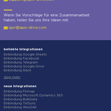
Wenn Sie Vorschläge für eine Zusammenarbeit
haben, teilen Sie uns Ihre Ideen mit:
igor@apix-drive.com
beliebte Integrationen
Einbindung Google Sheets
Einbindung Facebook
Einbindung Telegram
Einbindung Google Drive
Einbindung Slack
Einbindung MailChimp
Zeig mehr
Einbindung Gmail
Einbindung Trello
Einbindung ClickUp
neue Integrationen
Einbindung Airtable
Einbindung Finmap
Einbindung Google Contacts
Einbindung Microsoft Dynamics 365
Einbindung OpenAI (ChatGPT)
Einbindung BulkGate
Einbindung Instagram
Einbindung TxtSync
Einbindung ActiveCampaign
Einbindung Wire2Air
Einbindung Typeform