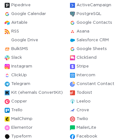
Pipedrive
ActiveCampaign
Google Calendar
PostgreSQL
Airtable
Google Contacts
RSS
Asana
Google Drive
Salesforce CRM
BulkSMS
Google Sheets
Slack
ClickSend
Instagram
Stripe
ClickUp
Intercom
Telegram
Constant Contact
Kit (ehemals ConvertKit)
Todoist
Copper
Leeloo
Trello
Crove
MailChimp
Twilio
Elementor
MailerLite
Typeform
Facebook