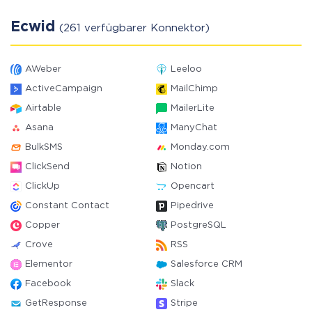
Ecwid
(261 verfügbarer Konnektor)
AWeber
Leeloo
ActiveCampaign
MailChimp
Airtable
MailerLite
Asana
ManyChat
BulkSMS
Monday.com
ClickSend
Notion
ClickUp
Opencart
Constant Contact
Pipedrive
Copper
PostgreSQL
Crove
RSS
Elementor
Salesforce CRM
Facebook
Slack
GetResponse
Stripe