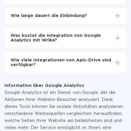
Zuerst muss man sich
bei ApiX-Drive registrieren
Wählen, welche Daten von Google Analytics auf
Wie lange dauert die Einbindung?
Wrike zu übertragen
Automatische Aktualisierung aktivieren
Je nach System, das Sie integrieren möchten, kann die
Jetzt werden die Daten automatisch von Google
Einrichtungszeit zwischen 5 und 30 Minuten variieren.
Analytics auf Wrike übertragen
Was kostet die Integration von Google
Im Durchschnitt dauert es 10-15 Minuten.
Analytics mit Wrike?
Sie müssen für die Integration nicht bezahlen, da alle
Funktionen in allen Tarifplänen verfügbar sind. Sie
Wie viele Integrationen von Apix-Drive sind
zahlen nur für die Datenmenge, die über unseren
verfügbar?
Service von einem System auf ein anderes übertragen
wird. Wenn Sie eine geringe Datenmenge pro Monat
Zurzeit haben wir 296+ Integrationen ausser Google
haben, können Sie einen kostenlosen Plan nutzen und
Analytics und Wrike
bei Bedarf zu einem kostenpflichtigen wechseln.
Information über Google Analytics
Weitere Informationen zu
Tarifen
.
Google Analytics ist ein Dienst von Google, der die
Aktionen Ihrer Website-Besucher analysiert. Dank
dieses Tools können Sie soziale Aktivitäten analysieren,
verschiedene Werbequellen vergleichen, herausfinden,
welche Seiten Ihrer Website am beliebtesten sind und
vieles mehr. Der Service ermöglicht es Ihnen, eine