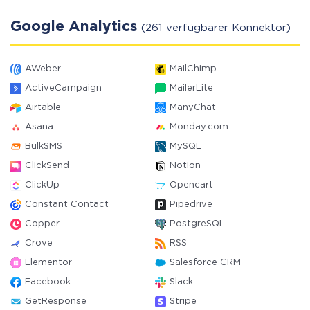
Google Analytics
(261 verfügbarer Konnektor)
AWeber
MailChimp
ActiveCampaign
MailerLite
Airtable
ManyChat
Asana
Monday.com
BulkSMS
MySQL
ClickSend
Notion
ClickUp
Opencart
Constant Contact
Pipedrive
Copper
PostgreSQL
Crove
RSS
Elementor
Salesforce CRM
Facebook
Slack
GetResponse
Stripe