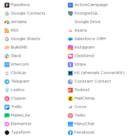
Pipedrive
ActiveCampaign
Google Contacts
PostgreSQL
Airtable
Google Drive
RSS
Asana
Google Sheets
Salesforce CRM
BulkSMS
Instagram
Slack
ClickSend
Intercom
Stripe
ClickUp
Kit (ehemals ConvertKit)
Telegram
Constant Contact
Leeloo
Todoist
Copper
MailChimp
Trello
Crove
MailerLite
Twilio
Elementor
ManyChat
Typeform
Facebook