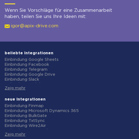
Wenn Sie Vorschläge für eine Zusammenarbeit
haben, teilen Sie uns Ihre Ideen mit:
igor@apix-drive.com
beliebte Integrationen
Einbindung Google Sheets
Einbindung Facebook
Einbindung Telegram
Einbindung Google Drive
Einbindung Slack
Einbindung MailChimp
Zeig mehr
Einbindung Gmail
Einbindung Trello
Einbindung ClickUp
neue Integrationen
Einbindung Airtable
Einbindung Finmap
Einbindung Google Contacts
Einbindung Microsoft Dynamics 365
Einbindung OpenAI (ChatGPT)
Einbindung BulkGate
Einbindung Instagram
Einbindung TxtSync
Einbindung ActiveCampaign
Einbindung Wire2Air
Einbindung Typeform
Einbindung Corezoid
Einbindung Salesforce CRM
Zeig mehr
Einbindung Infobip