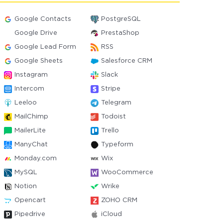
Google Contacts
PostgreSQL
Google Drive
PrestaShop
Google Lead Form
RSS
Google Sheets
Salesforce CRM
Instagram
Slack
Intercom
Stripe
Leeloo
Telegram
MailChimp
Todoist
MailerLite
Trello
ManyChat
Typeform
Monday.com
Wix
MySQL
WooCommerce
Notion
Wrike
Opencart
ZOHO CRM
Pipedrive
iCloud