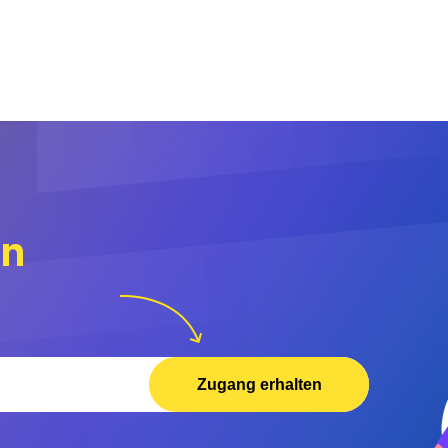
rn
Zugang erhalten