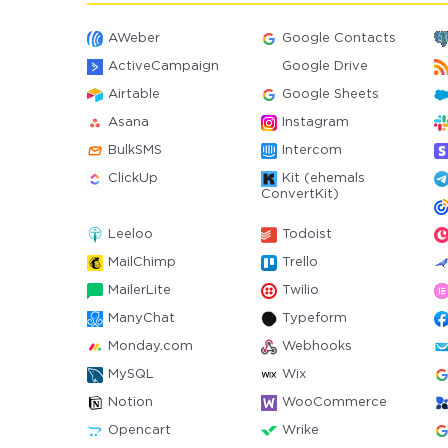
AWeber
Google Contacts
ActiveCampaign
Google Drive
Airtable
Google Sheets
Asana
Instagram
BulkSMS
Intercom
ClickUp
Kit (ehemals
ConvertKit)
Leeloo
Todoist
MailChimp
Trello
MailerLite
Twilio
ManyChat
Typeform
Monday.com
Webhooks
MySQL
Wix
Notion
WooCommerce
Opencart
Wrike