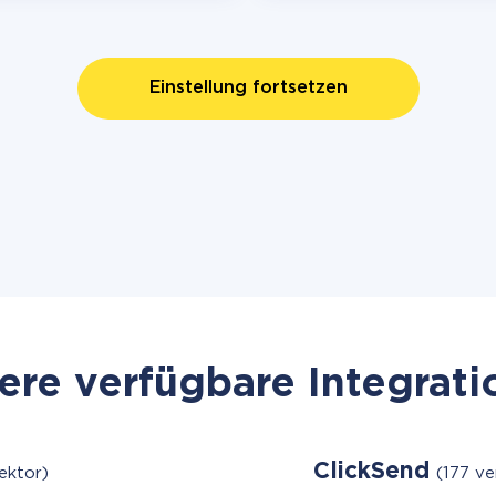
Einstellung fortsetzen
re verfügbare Integrat
ClickSend
ektor)
(177 v