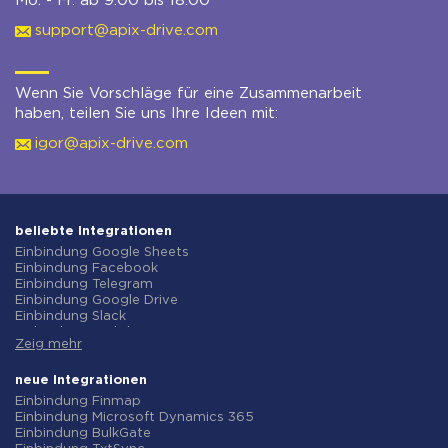
Mo. - Fr. ab 9:00 bis 18:00
support@apix-drive.com
Wenn Sie Vorschläge für eine Zusammenarbeit
haben, teilen Sie uns Ihre Ideen mit:
igor@apix-drive.com
beliebte Integrationen
Einbindung Google Sheets
Einbindung Facebook
Einbindung Telegram
Einbindung Google Drive
Einbindung Slack
Einbindung MailChimp
Zeig mehr
Einbindung Gmail
Einbindung Trello
Einbindung ClickUp
neue Integrationen
Einbindung Airtable
Einbindung Finmap
Einbindung Google Contacts
Einbindung Microsoft Dynamics 365
Einbindung OpenAI (ChatGPT)
Einbindung BulkGate
Einbindung Instagram