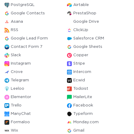
PostgreSQL
Airtable
Google Contacts
PrestaShop
Asana
Google Drive
RSS
ClickUp
Google Lead Form
Salesforce CRM
Contact Form 7
Google Sheets
Slack
Copper
Instagram
Stripe
Crove
Intercom
Telegram
Ecwid
Leeloo
Todoist
Elementor
MailerLite
Trello
Facebook
ManyChat
Typeform
Formaloo
Monday.com
Wix
Gmail