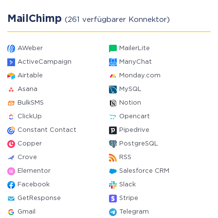
MailChimp
(261 verfügbarer Konnektor)
AWeber
MailerLite
ActiveCampaign
ManyChat
Airtable
Monday.com
Asana
MySQL
BulkSMS
Notion
ClickUp
Opencart
Constant Contact
Pipedrive
Copper
PostgreSQL
Crove
RSS
Elementor
Salesforce CRM
Facebook
Slack
GetResponse
Stripe
Gmail
Telegram