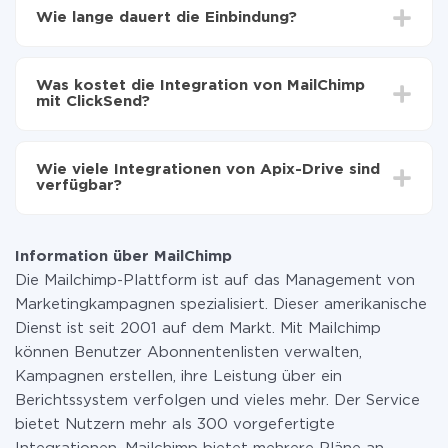
Wählen, welche Daten von MailChimp auf ClickSend
Wie lange dauert die Einbindung?
zu übertragen
Automatische Aktualisierung aktivieren
Je nach System, das Sie integrieren möchten, kann die
Jetzt werden die Daten automatisch von MailChimp
Einrichtungszeit zwischen 5 und 30 Minuten variieren.
auf ClickSend übertragen
Was kostet die Integration von MailChimp
Im Durchschnitt dauert es 10-15 Minuten.
mit ClickSend?
Sie müssen für die Integration nicht bezahlen, da alle
Funktionen in allen Tarifplänen verfügbar sind. Sie
Wie viele Integrationen von Apix-Drive sind
zahlen nur für die Datenmenge, die über unseren
verfügbar?
Service von einem System auf ein anderes übertragen
wird. Wenn Sie eine geringe Datenmenge pro Monat
Zurzeit haben wir 296+ Integrationen ausser MailChimp
haben, können Sie einen kostenlosen Plan nutzen und
und ClickSend
bei Bedarf zu einem kostenpflichtigen wechseln.
Information über MailChimp
Weitere Informationen zu
Tarifen
.
Die Mailchimp-Plattform ist auf das Management von
Marketingkampagnen spezialisiert. Dieser amerikanische
Dienst ist seit 2001 auf dem Markt. Mit Mailchimp
können Benutzer Abonnentenlisten verwalten,
Kampagnen erstellen, ihre Leistung über ein
Berichtssystem verfolgen und vieles mehr. Der Service
bietet Nutzern mehr als 300 vorgefertigte