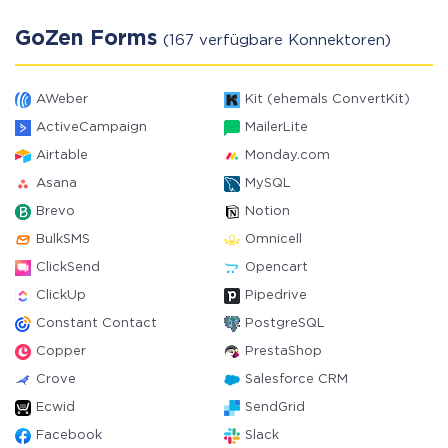
GoZen Forms
(167 verfügbare Konnektoren)
AWeber
Kit (ehemals ConvertKit)
ActiveCampaign
MailerLite
Airtable
Monday.com
Asana
MySQL
Brevo
Notion
BulkSMS
Omnicell
ClickSend
Opencart
ClickUp
Pipedrive
Constant Contact
PostgreSQL
Copper
PrestaShop
Crove
Salesforce CRM
Ecwid
SendGrid
Facebook
Slack