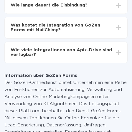
Wählen, welche Daten von GoZen Forms auf
Wie lange dauert die Einbindung?
MailChimp zu übertragen
Automatische Aktualisierung aktivieren
Je nach System, das Sie integrieren möchten, kann die
Jetzt werden die Daten automatisch von GoZen
Einrichtungszeit zwischen 5 und 30 Minuten variieren.
Forms auf MailChimp übertragen
Was kostet die Integration von GoZen
Im Durchschnitt dauert es 10-15 Minuten.
Forms mit MailChimp?
Sie müssen für die Integration nicht bezahlen, da alle
Funktionen in allen Tarifplänen verfügbar sind. Sie
Wie viele Integrationen von Apix-Drive sind
zahlen nur für die Datenmenge, die über unseren
verfügbar?
Service von einem System auf ein anderes übertragen
wird. Wenn Sie eine geringe Datenmenge pro Monat
Zurzeit haben wir 296+ Integrationen ausser GoZen
haben, können Sie einen kostenlosen Plan nutzen und
Forms und MailChimp
bei Bedarf zu einem kostenpflichtigen wechseln.
Information über GoZen Forms
Weitere Informationen zu
Tarifen
.
Der GoZen-Onlinedienst bietet Unternehmen eine Reihe
von Funktionen zur Automatisierung, Verwaltung und
Analyse von Online-Marketingkampagnen unter
Verwendung von KI-Algorithmen. Das Lösungspaket
dieser Plattform beinhaltet den Dienst GoZen Forms.
Mit diesem Tool können Sie Online-Formulare für die
Lead-Generierung, Datenerfassung, Umfragen,