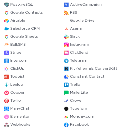
PostgreSQL
ActiveCampaign
Google Contacts
RSS
Airtable
Google Drive
Salesforce CRM
Asana
Google Sheets
Slack
BulkSMS
Instagram
Stripe
ClickSend
Intercom
Telegram
ClickUp
Kit (ehemals ConvertKit)
Todoist
Constant Contact
Leeloo
Trello
Copper
MailerLite
Twilio
Crove
ManyChat
Typeform
Elementor
Monday.com
Webhooks
Facebook