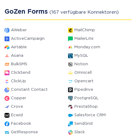
GoZen Forms
(167 verfügbare Konnektoren)
AWeber
MailChimp
ActiveCampaign
MailerLite
Airtable
Monday.com
Asana
MySQL
BulkSMS
Notion
ClickSend
Omnicell
ClickUp
Opencart
Constant Contact
Pipedrive
Copper
PostgreSQL
Crove
PrestaShop
Ecwid
Salesforce CRM
Facebook
SendGrid
GetResponse
Slack