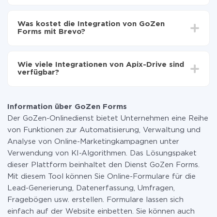
Automatische Aktualisierung aktivieren
Je nach System, das Sie integrieren möchten, kann die
Jetzt werden die Daten automatisch von GoZen
Einrichtungszeit zwischen 5 und 30 Minuten variieren.
Forms auf Brevo übertragen
Was kostet die Integration von GoZen
Im Durchschnitt dauert es 10-15 Minuten.
Forms mit Brevo?
Sie müssen für die Integration nicht bezahlen, da alle
Funktionen in allen Tarifplänen verfügbar sind. Sie
Wie viele Integrationen von Apix-Drive sind
zahlen nur für die Datenmenge, die über unseren
verfügbar?
Service von einem System auf ein anderes übertragen
wird. Wenn Sie eine geringe Datenmenge pro Monat
Zurzeit haben wir 296+ Integrationen ausser GoZen
haben, können Sie einen kostenlosen Plan nutzen und
Forms und Brevo
bei Bedarf zu einem kostenpflichtigen wechseln.
Information über GoZen Forms
Weitere Informationen zu
Tarifen
.
Der GoZen-Onlinedienst bietet Unternehmen eine Reihe
von Funktionen zur Automatisierung, Verwaltung und
Analyse von Online-Marketingkampagnen unter
Verwendung von KI-Algorithmen. Das Lösungspaket
dieser Plattform beinhaltet den Dienst GoZen Forms.
Mit diesem Tool können Sie Online-Formulare für die
Lead-Generierung, Datenerfassung, Umfragen,
Fragebögen usw. erstellen. Formulare lassen sich
einfach auf der Website einbetten. Sie können auch