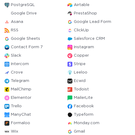
PostgreSQL
Airtable
Google Drive
PrestaShop
Asana
Google Lead Form
RSS
ClickUp
Google Sheets
Salesforce CRM
Contact Form 7
Instagram
Slack
Copper
Intercom
Stripe
Crove
Leeloo
Telegram
Ecwid
MailChimp
Todoist
Elementor
MailerLite
Trello
Facebook
ManyChat
Typeform
Formaloo
Monday.com
Wix
Gmail