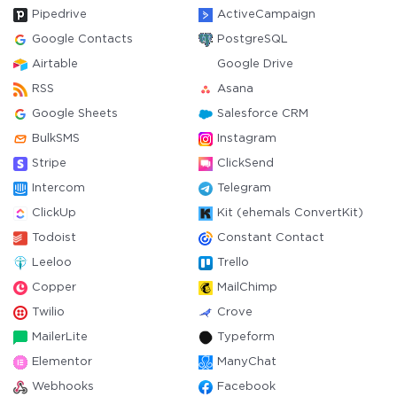
Pipedrive
ActiveCampaign
Google Contacts
PostgreSQL
Airtable
Google Drive
RSS
Asana
Google Sheets
Salesforce CRM
BulkSMS
Instagram
Stripe
ClickSend
Intercom
Telegram
ClickUp
Kit (ehemals ConvertKit)
Todoist
Constant Contact
Leeloo
Trello
Copper
MailChimp
Twilio
Crove
MailerLite
Typeform
Elementor
ManyChat
Webhooks
Facebook