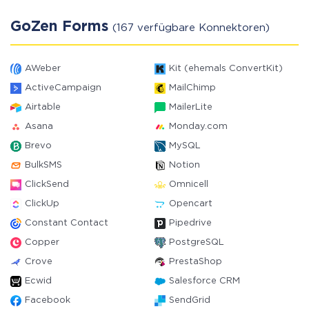
GoZen Forms
(167 verfügbare Konnektoren)
AWeber
Kit (ehemals ConvertKit)
ActiveCampaign
MailChimp
Airtable
MailerLite
Asana
Monday.com
Brevo
MySQL
BulkSMS
Notion
ClickSend
Omnicell
ClickUp
Opencart
Constant Contact
Pipedrive
Copper
PostgreSQL
Crove
PrestaShop
Ecwid
Salesforce CRM
Facebook
SendGrid