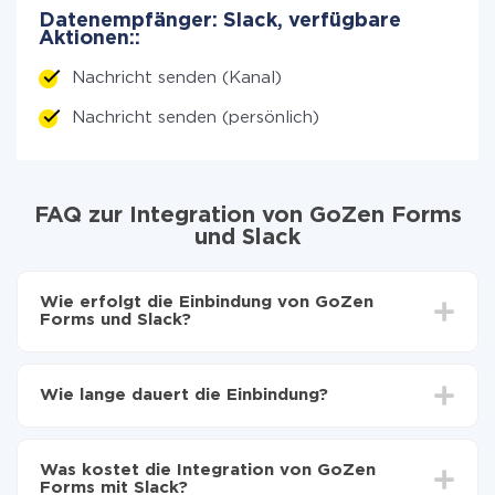
Datenempfänger: Slack, verfügbare
Aktionen::
Nachricht senden (Kanal)
Nachricht senden (persönlich)
FAQ zur Integration von GoZen Forms
und Slack
Wie erfolgt die Einbindung von GoZen
Forms und Slack?
Zuerst muss man sich
bei ApiX-Drive registrieren
Wählen, welche Daten von GoZen Forms auf Slack
Wie lange dauert die Einbindung?
zu übertragen
Automatische Aktualisierung aktivieren
Je nach System, das Sie integrieren möchten, kann die
Jetzt werden die Daten automatisch von GoZen
Einrichtungszeit zwischen 5 und 30 Minuten variieren.
Forms auf Slack übertragen
Was kostet die Integration von GoZen
Im Durchschnitt dauert es 10-15 Minuten.
Forms mit Slack?