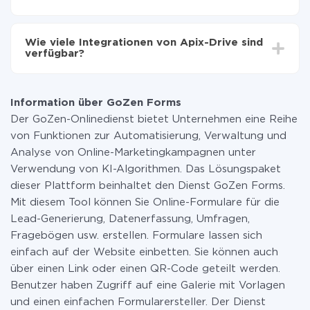
Sie müssen für die Integration nicht bezahlen, da alle
Funktionen in allen Tarifplänen verfügbar sind. Sie
Wie viele Integrationen von Apix-Drive sind
zahlen nur für die Datenmenge, die über unseren
verfügbar?
Service von einem System auf ein anderes übertragen
wird. Wenn Sie eine geringe Datenmenge pro Monat
Zurzeit haben wir 296+ Integrationen ausser GoZen
haben, können Sie einen kostenlosen Plan nutzen und
Forms und Slack
bei Bedarf zu einem kostenpflichtigen wechseln.
Information über GoZen Forms
Weitere Informationen zu
Tarifen
.
Der GoZen-Onlinedienst bietet Unternehmen eine Reihe
von Funktionen zur Automatisierung, Verwaltung und
Analyse von Online-Marketingkampagnen unter
Verwendung von KI-Algorithmen. Das Lösungspaket
dieser Plattform beinhaltet den Dienst GoZen Forms.
Mit diesem Tool können Sie Online-Formulare für die
Lead-Generierung, Datenerfassung, Umfragen,
Fragebögen usw. erstellen. Formulare lassen sich
einfach auf der Website einbetten. Sie können auch
über einen Link oder einen QR-Code geteilt werden.
Benutzer haben Zugriff auf eine Galerie mit Vorlagen
und einen einfachen Formularersteller. Der Dienst