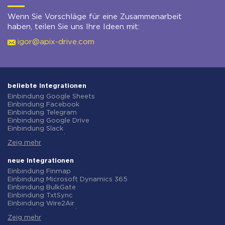
Wenn Sie Vorschläge für eine Zusammenarbeit
haben, teilen Sie uns Ihre Ideen mit:
igor@apix-drive.com
beliebte Integrationen
Einbindung Google Sheets
Einbindung Facebook
Einbindung Telegram
Einbindung Google Drive
Einbindung Slack
Einbindung MailChimp
Zeig mehr
Einbindung Gmail
Einbindung Trello
Einbindung ClickUp
neue Integrationen
Einbindung Airtable
Einbindung Finmap
Einbindung Google Contacts
Einbindung Microsoft Dynamics 365
Einbindung OpenAI (ChatGPT)
Einbindung BulkGate
Einbindung Instagram
Einbindung TxtSync
Einbindung ActiveCampaign
Einbindung Wire2Air
Einbindung Typeform
Einbindung Corezoid
Einbindung Salesforce CRM
Zeig mehr
Einbindung Infobip