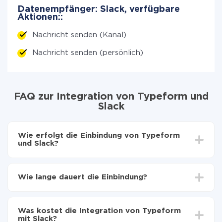
Datenempfänger: Slack, verfügbare
Aktionen::
Nachricht senden (Kanal)
Nachricht senden (persönlich)
FAQ zur Integration von Typeform und
Slack
Wie erfolgt die Einbindung von Typeform
und Slack?
Zuerst muss man sich
bei ApiX-Drive registrieren
Wählen, welche Daten von Typeform auf Slack zu
Wie lange dauert die Einbindung?
übertragen
Automatische Aktualisierung aktivieren
Je nach System, das Sie integrieren möchten, kann die
Jetzt werden die Daten automatisch von Typeform
Einrichtungszeit zwischen 5 und 30 Minuten variieren.
auf Slack übertragen
Was kostet die Integration von Typeform
Im Durchschnitt dauert es 10-15 Minuten.
mit Slack?