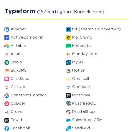
Typeform
(167 verfügbare Konnektoren)
AWeber
Kit (ehemals ConvertKit)
ActiveCampaign
MailChimp
Airtable
MailerLite
Asana
Monday.com
Brevo
MySQL
BulkSMS
Notion
ClickSend
Omnicell
ClickUp
Opencart
Constant Contact
Pipedrive
Copper
PostgreSQL
Crove
PrestaShop
Ecwid
Salesforce CRM
Facebook
SendGrid