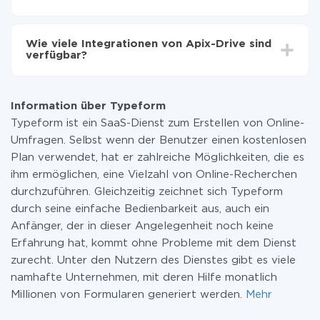
Sie müssen für die Integration nicht bezahlen, da alle
Funktionen in allen Tarifplänen verfügbar sind. Sie
Wie viele Integrationen von Apix-Drive sind
zahlen nur für die Datenmenge, die über unseren
verfügbar?
Service von einem System auf ein anderes übertragen
wird. Wenn Sie eine geringe Datenmenge pro Monat
Zurzeit haben wir 296+ Integrationen ausser Typeform
haben, können Sie einen kostenlosen Plan nutzen und
und Slack
bei Bedarf zu einem kostenpflichtigen wechseln.
Information über Typeform
Weitere Informationen zu
Tarifen
.
Typeform ist ein SaaS-Dienst zum Erstellen von Online-
Umfragen. Selbst wenn der Benutzer einen kostenlosen
Plan verwendet, hat er zahlreiche Möglichkeiten, die es
ihm ermöglichen, eine Vielzahl von Online-Recherchen
durchzuführen. Gleichzeitig zeichnet sich Typeform
durch seine einfache Bedienbarkeit aus, auch ein
Anfänger, der in dieser Angelegenheit noch keine
Erfahrung hat, kommt ohne Probleme mit dem Dienst
zurecht. Unter den Nutzern des Dienstes gibt es viele
namhafte Unternehmen, mit deren Hilfe monatlich
Millionen von Formularen generiert werden.
Mehr