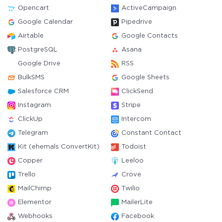
Opencart
ActiveCampaign
Google Calendar
Pipedrive
Airtable
Google Contacts
PostgreSQL
Asana
Google Drive
RSS
BulkSMS
Google Sheets
Salesforce CRM
ClickSend
Instagram
Stripe
ClickUp
Intercom
Telegram
Constant Contact
Kit (ehemals ConvertKit)
Todoist
Copper
Leeloo
Trello
Crove
MailChimp
Twilio
Elementor
MailerLite
Webhooks
Facebook