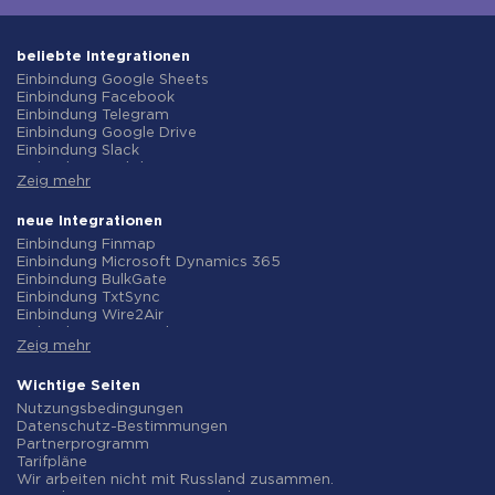
beliebte Integrationen
Einbindung Google Sheets
Einbindung Facebook
Einbindung Telegram
Einbindung Google Drive
Einbindung Slack
Einbindung MailChimp
Zeig mehr
Einbindung Gmail
Einbindung Trello
Einbindung ClickUp
neue Integrationen
Einbindung Airtable
Einbindung Finmap
Einbindung Google Contacts
Einbindung Microsoft Dynamics 365
Einbindung OpenAI (ChatGPT)
Einbindung BulkGate
Einbindung Instagram
Einbindung TxtSync
Einbindung ActiveCampaign
Einbindung Wire2Air
Einbindung Typeform
Einbindung Corezoid
Einbindung Salesforce CRM
Zeig mehr
Einbindung Infobip
Einbindung Monday.com
Einbindung Instasent
Einbindung Notion
Einbindung AtomPark
Wichtige Seiten
Einbindung Stripe
Einbindung TXTImpact
Nutzungsbedingungen
Einbindung AWeber
Einbindung Campaign Monitor
Datenschutz-Bestimmungen
Einbindung Asana
Einbindung CM.com
Partnerprogramm
Einbindung ZOHO CRM
Einbindung D7 Networks
Tarifpläne
Einbindung Webhooks
Einbindung SMS.to
Wir arbeiten nicht mit Russland zusammen.
Einbindung GetResponse
Einbindung SMSGlobal