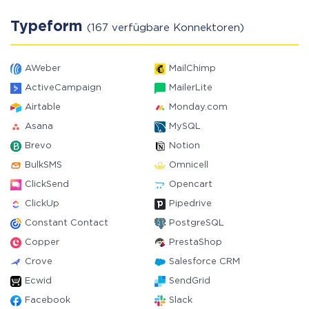
Typeform
(167 verfügbare Konnektoren)
AWeber
MailChimp
ActiveCampaign
MailerLite
Airtable
Monday.com
Asana
MySQL
Brevo
Notion
BulkSMS
Omnicell
ClickSend
Opencart
ClickUp
Pipedrive
Constant Contact
PostgreSQL
Copper
PrestaShop
Crove
Salesforce CRM
Ecwid
SendGrid
Facebook
Slack