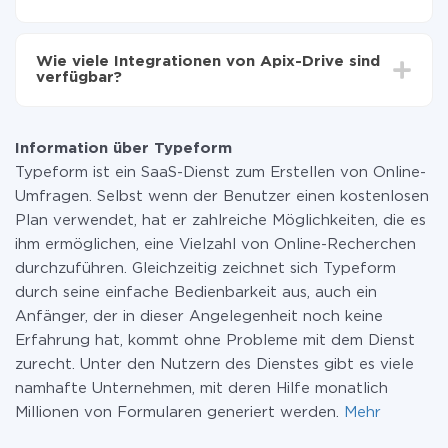
Sie müssen für die Integration nicht bezahlen, da alle
Funktionen in allen Tarifplänen verfügbar sind. Sie
Wie viele Integrationen von Apix-Drive sind
zahlen nur für die Datenmenge, die über unseren
verfügbar?
Service von einem System auf ein anderes übertragen
wird. Wenn Sie eine geringe Datenmenge pro Monat
Zurzeit haben wir 296+ Integrationen ausser Typeform
haben, können Sie einen kostenlosen Plan nutzen und
und Google Sheets
bei Bedarf zu einem kostenpflichtigen wechseln.
Information über Typeform
Weitere Informationen zu
Tarifen
.
Typeform ist ein SaaS-Dienst zum Erstellen von Online-
Umfragen. Selbst wenn der Benutzer einen kostenlosen
Plan verwendet, hat er zahlreiche Möglichkeiten, die es
ihm ermöglichen, eine Vielzahl von Online-Recherchen
durchzuführen. Gleichzeitig zeichnet sich Typeform
durch seine einfache Bedienbarkeit aus, auch ein
Anfänger, der in dieser Angelegenheit noch keine
Erfahrung hat, kommt ohne Probleme mit dem Dienst
zurecht. Unter den Nutzern des Dienstes gibt es viele
namhafte Unternehmen, mit deren Hilfe monatlich
Millionen von Formularen generiert werden.
Mehr