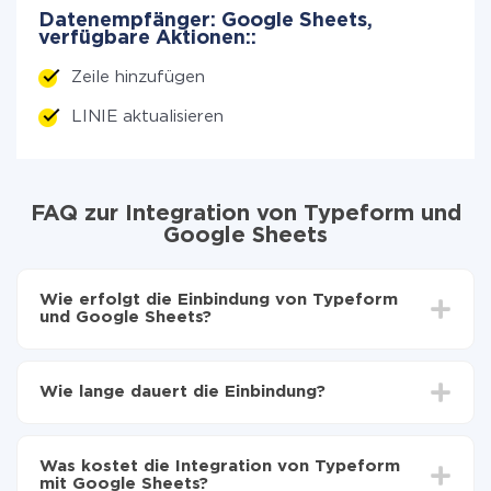
Datenempfänger: Google Sheets,
verfügbare Aktionen::
Zeile hinzufügen
LINIE aktualisieren
FAQ zur Integration von Typeform und
Google Sheets
Wie erfolgt die Einbindung von Typeform
und Google Sheets?
Zuerst muss man sich
bei ApiX-Drive registrieren
Wählen, welche Daten von Typeform auf Google
Wie lange dauert die Einbindung?
Sheets zu übertragen
Automatische Aktualisierung aktivieren
Je nach System, das Sie integrieren möchten, kann die
Jetzt werden die Daten automatisch von Typeform
Einrichtungszeit zwischen 5 und 30 Minuten variieren.
auf Google Sheets übertragen
Was kostet die Integration von Typeform
Im Durchschnitt dauert es 10-15 Minuten.
mit Google Sheets?