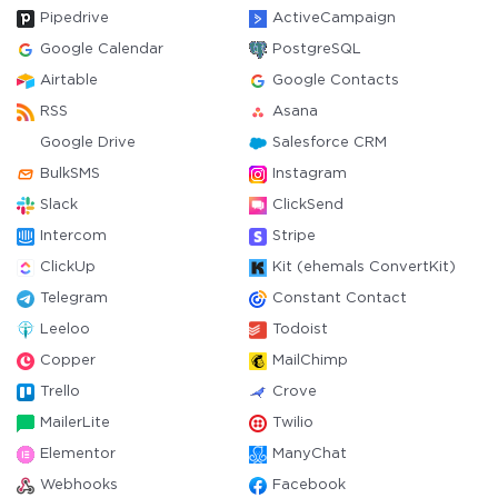
Pipedrive
ActiveCampaign
Google Calendar
PostgreSQL
Airtable
Google Contacts
RSS
Asana
Google Drive
Salesforce CRM
BulkSMS
Instagram
Slack
ClickSend
Intercom
Stripe
ClickUp
Kit (ehemals ConvertKit)
Telegram
Constant Contact
Leeloo
Todoist
Copper
MailChimp
Trello
Crove
MailerLite
Twilio
Elementor
ManyChat
Webhooks
Facebook