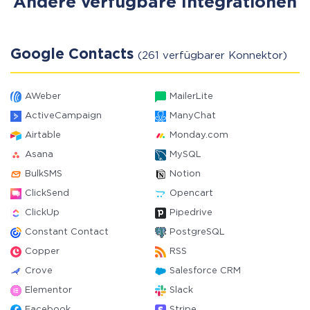
Andere verfügbare Integrationen
Google Contacts
(261 verfügbarer Konnektor)
AWeber
MailerLite
ActiveCampaign
ManyChat
Airtable
Monday.com
Asana
MySQL
BulkSMS
Notion
ClickSend
Opencart
ClickUp
Pipedrive
Constant Contact
PostgreSQL
Copper
RSS
Crove
Salesforce CRM
Elementor
Slack
Facebook
Stripe