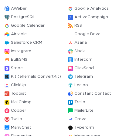
AWeber
Google Analytics
PostgreSQL
ActiveCampaign
Google Calendar
RSS
Airtable
Google Drive
Salesforce CRM
Asana
Instagram
Slack
BulkSMS
Intercom
Stripe
ClickSend
Kit (ehemals ConvertKit)
Telegram
ClickUp
Leeloo
Todoist
Constant Contact
MailChimp
Trello
Copper
MailerLite
Twilio
Crove
ManyChat
Typeform