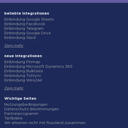
beliebte Integrationen
Einbindung Google Sheets
Einbindung Facebook
Einbindung Telegram
Einbindung Google Drive
Einbindung Slack
Einbindung MailChimp
Zeig mehr
Einbindung Gmail
Einbindung Trello
Einbindung ClickUp
neue Integrationen
Einbindung Airtable
Einbindung Finmap
Einbindung Google Contacts
Einbindung Microsoft Dynamics 365
Einbindung OpenAI (ChatGPT)
Einbindung BulkGate
Einbindung Instagram
Einbindung TxtSync
Einbindung ActiveCampaign
Einbindung Wire2Air
Einbindung Typeform
Einbindung Corezoid
Einbindung Salesforce CRM
Zeig mehr
Einbindung Infobip
Einbindung Monday.com
Einbindung Instasent
Einbindung Notion
Einbindung AtomPark
Wichtige Seiten
Einbindung Stripe
Einbindung TXTImpact
Nutzungsbedingungen
Einbindung AWeber
Einbindung Campaign Monitor
Datenschutz-Bestimmungen
Einbindung Asana
Einbindung CM.com
Partnerprogramm
Einbindung ZOHO CRM
Einbindung D7 Networks
Tarifpläne
Einbindung Webhooks
Einbindung SMS.to
Wir arbeiten nicht mit Russland zusammen.
Einbindung GetResponse
Einbindung SMSGlobal
Vereinbarung zur Datenverarbeitung