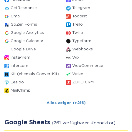
GetResponse
Telegram
Gmail
Todoist
GoZen Forms
Trello
Google Analytics
Twilio
Google Calendar
Typeform
Google Drive
Webhooks
Instagram
Wix
Intercom
WooCommerce
Kit (ehemals ConvertKit)
Wrike
Leeloo
ZOHO CRM
MailChimp
Alles zeigen (+216)
Google Sheets
(261 verfügbarer Konnektor)