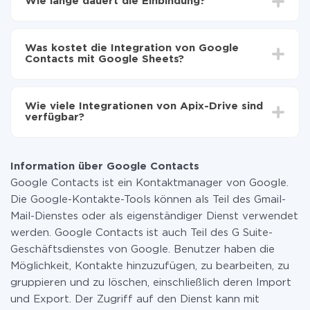
Wie lange dauert die Einbindung?
Google Sheets zu übertragen
Automatische Aktualisierung aktivieren
Je nach System, das Sie integrieren möchten, kann die
Jetzt werden die Daten automatisch von Google
Einrichtungszeit zwischen 5 und 30 Minuten variieren.
Contacts auf Google Sheets übertragen
Was kostet die Integration von Google
Im Durchschnitt dauert es 10-15 Minuten.
Contacts mit Google Sheets?
Sie müssen für die Integration nicht bezahlen, da alle
Funktionen in allen Tarifplänen verfügbar sind. Sie
Wie viele Integrationen von Apix-Drive sind
zahlen nur für die Datenmenge, die über unseren
verfügbar?
Service von einem System auf ein anderes übertragen
wird. Wenn Sie eine geringe Datenmenge pro Monat
Zurzeit haben wir 296+ Integrationen ausser Google
haben, können Sie einen kostenlosen Plan nutzen und
Contacts und Google Sheets
bei Bedarf zu einem kostenpflichtigen wechseln.
Information über Google Contacts
Weitere Informationen zu
Tarifen
.
Google Contacts ist ein Kontaktmanager von Google.
Die Google-Kontakte-Tools können als Teil des Gmail-
Mail-Dienstes oder als eigenständiger Dienst verwendet
werden. Google Contacts ist auch Teil des G Suite-
Geschäftsdienstes von Google. Benutzer haben die
Möglichkeit, Kontakte hinzuzufügen, zu bearbeiten, zu
gruppieren und zu löschen, einschließlich deren Import
und Export. Der Zugriff auf den Dienst kann mit