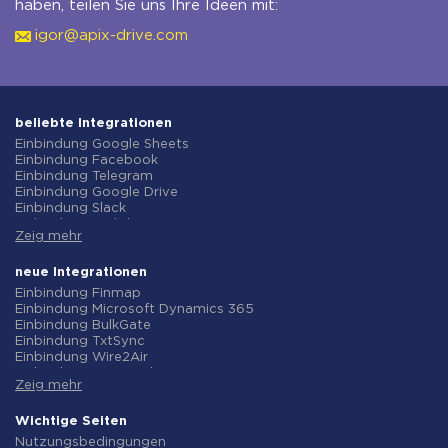
haben, teilen Sie uns Ihre Ideen mit:
igor@apix-drive.com
beliebte Integrationen
Einbindung Google Sheets
Einbindung Facebook
Einbindung Telegram
Einbindung Google Drive
Einbindung Slack
Einbindung MailChimp
Zeig mehr
Einbindung Gmail
Einbindung Trello
Einbindung ClickUp
neue Integrationen
Einbindung Airtable
Einbindung Finmap
Einbindung Google Contacts
Einbindung Microsoft Dynamics 365
Einbindung OpenAI (ChatGPT)
Einbindung BulkGate
Einbindung Instagram
Einbindung TxtSync
Einbindung ActiveCampaign
Einbindung Wire2Air
Einbindung Typeform
Einbindung Corezoid
Einbindung Salesforce CRM
Zeig mehr
Einbindung Infobip
Einbindung Monday.com
Einbindung Instasent
Einbindung Notion
Einbindung AtomPark
Wichtige Seiten
Einbindung Stripe
Einbindung TXTImpact
Nutzungsbedingungen