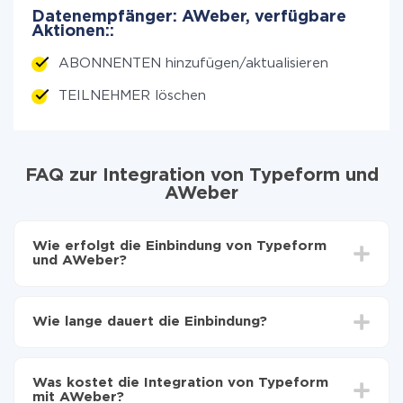
Datenempfänger: AWeber, verfügbare
Aktionen::
ABONNENTEN hinzufügen/aktualisieren
TEILNEHMER löschen
FAQ zur Integration von Typeform und
AWeber
Wie erfolgt die Einbindung von Typeform
und AWeber?
Zuerst muss man sich
bei ApiX-Drive registrieren
Wählen, welche Daten von Typeform auf AWeber
Wie lange dauert die Einbindung?
zu übertragen
Automatische Aktualisierung aktivieren
Je nach System, das Sie integrieren möchten, kann die
Jetzt werden die Daten automatisch von Typeform
Einrichtungszeit zwischen 5 und 30 Minuten variieren.
auf AWeber übertragen
Was kostet die Integration von Typeform
Im Durchschnitt dauert es 10-15 Minuten.
mit AWeber?