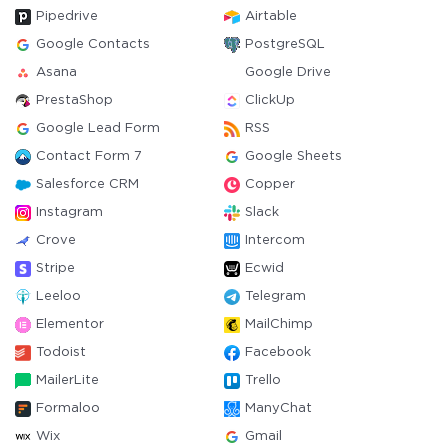
Pipedrive
Airtable
Google Contacts
PostgreSQL
Asana
Google Drive
PrestaShop
ClickUp
Google Lead Form
RSS
Contact Form 7
Google Sheets
Salesforce CRM
Copper
Instagram
Slack
Crove
Intercom
Stripe
Ecwid
Leeloo
Telegram
Elementor
MailChimp
Todoist
Facebook
MailerLite
Trello
Formaloo
ManyChat
Wix
Gmail