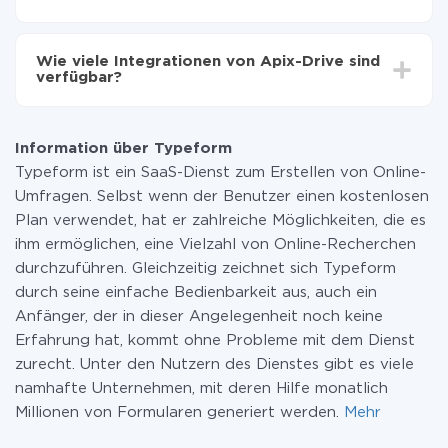
Sie müssen für die Integration nicht bezahlen, da alle
Funktionen in allen Tarifplänen verfügbar sind. Sie
Wie viele Integrationen von Apix-Drive sind
zahlen nur für die Datenmenge, die über unseren
verfügbar?
Service von einem System auf ein anderes übertragen
wird. Wenn Sie eine geringe Datenmenge pro Monat
Zurzeit haben wir 296+ Integrationen ausser Typeform
haben, können Sie einen kostenlosen Plan nutzen und
und AWeber
bei Bedarf zu einem kostenpflichtigen wechseln.
Information über Typeform
Weitere Informationen zu
Tarifen
.
Typeform ist ein SaaS-Dienst zum Erstellen von Online-
Umfragen. Selbst wenn der Benutzer einen kostenlosen
Plan verwendet, hat er zahlreiche Möglichkeiten, die es
ihm ermöglichen, eine Vielzahl von Online-Recherchen
durchzuführen. Gleichzeitig zeichnet sich Typeform
durch seine einfache Bedienbarkeit aus, auch ein
Anfänger, der in dieser Angelegenheit noch keine
Erfahrung hat, kommt ohne Probleme mit dem Dienst
zurecht. Unter den Nutzern des Dienstes gibt es viele
namhafte Unternehmen, mit deren Hilfe monatlich
Millionen von Formularen generiert werden.
Mehr