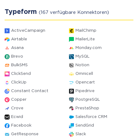
Typeform
(167 verfügbare Konnektoren)
ActiveCampaign
MailChimp
Airtable
MailerLite
Asana
Monday.com
Brevo
MySQL
BulkSMS
Notion
ClickSend
Omnicell
ClickUp
Opencart
Constant Contact
Pipedrive
Copper
PostgreSQL
Crove
PrestaShop
Ecwid
Salesforce CRM
Facebook
SendGrid
GetResponse
Slack