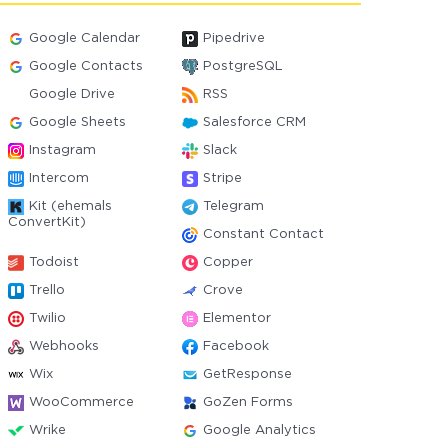
Google Calendar
Pipedrive
Google Contacts
PostgreSQL
Google Drive
RSS
Google Sheets
Salesforce CRM
Instagram
Slack
Intercom
Stripe
Kit (ehemals
Telegram
ConvertKit)
Constant Contact
Todoist
Copper
Trello
Crove
Twilio
Elementor
Webhooks
Facebook
Wix
GetResponse
WooCommerce
GoZen Forms
Wrike
Google Analytics