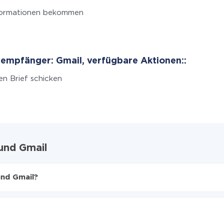
formationen bekommen
empfänger: Gmail, verfügbare Aktionen::
en Brief schicken
und Gmail
und Gmail?
en
 zu übertragen
form auf Gmail übertragen