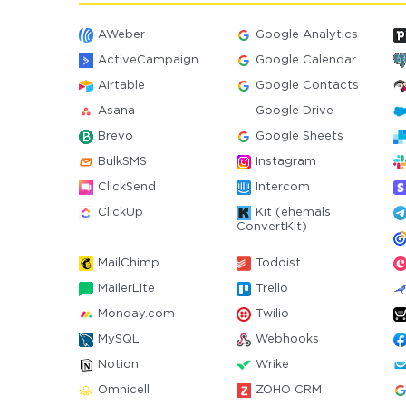
AWeber
Google Analytics
ActiveCampaign
Google Calendar
Airtable
Google Contacts
Asana
Google Drive
Brevo
Google Sheets
BulkSMS
Instagram
ClickSend
Intercom
ClickUp
Kit (ehemals
ConvertKit)
MailChimp
Todoist
MailerLite
Trello
Monday.com
Twilio
MySQL
Webhooks
Notion
Wrike
Omnicell
ZOHO CRM