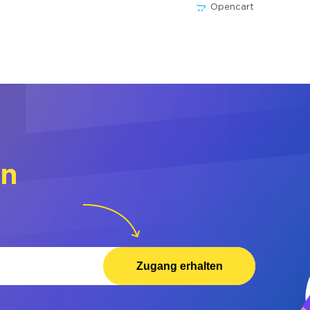
Opencart
rn
Zugang erhalten