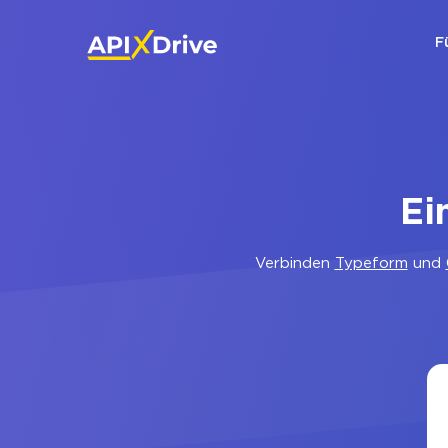
F
Ei
Verbinden
Typeform
und