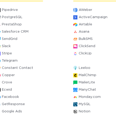
Pipedrive
AWeber
PostgreSQL
ActiveCampaign
PrestaShop
Airtable
Salesforce CRM
Asana
SendGrid
BulkSMS
Slack
ClickSend
Stripe
ClickUp
Telegram
Constant Contact
Leeloo
Copper
MailChimp
Crove
MailerLite
Ecwid
ManyChat
Facebook
Monday.com
GetResponse
MySQL
Google Ads
Notion