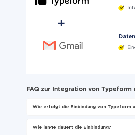
In
Daten
Ein
FAQ zur Integration von Typeform 
Wie erfolgt die Einbindung von Typeform 
Zuerst muss man sich
bei ApiX-Drive registrier
Wählen, welche Daten von Typeform auf Gmail
Wie lange dauert die Einbindung?
Automatische Aktualisierung aktivieren
Jetzt werden die Daten automatisch von Type